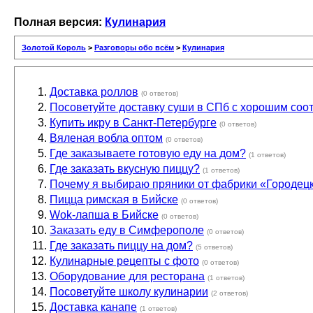
Полная версия:
Кулинария
Золотой Король
>
Разговоры обо всём
>
Кулинария
Доставка роллов
(0 ответов)
Посоветуйте доставку суши в СПб с хорошим со
Купить икру в Санкт-Петербурге
(0 ответов)
Вяленая вобла оптом
(0 ответов)
Где заказываете готовую еду на дом?
(1 ответов)
Где заказать вкусную пиццу?
(1 ответов)
Почему я выбираю пряники от фабрики «Городец
Пицца римская в Бийске
(0 ответов)
Wok-лапша в Бийске
(0 ответов)
Заказать еду в Симферополе
(0 ответов)
Где заказать пиццу на дом?
(5 ответов)
Кулинарные рецепты с фото
(0 ответов)
Оборудование для ресторана
(1 ответов)
Посоветуйте школу кулинарии
(2 ответов)
Доставка канапе
(1 ответов)