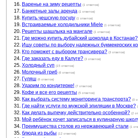
Варенье на зиму рецепты
(1 ответов)
Банкетные залы аренда
(1 ответов)
Купить чешскую посуду
(1 ответов)
Встраиваемые холодильники Miele
(1 ответов)
Рецепты шашлыка на мангале
(1 ответов)
Где можно купить дубайский шоколад в Костанае?
Ищу советы по выбору надежных букмекерских кон
Кто поможет с выбором трансивера?
(3 ответов)
Где заказать еду в Калуге?
(3 ответов)
Холодный суп
(15 ответов)
Молочный гриб
(6 ответов)
Гуляш
(6 ответов)
Ударим по кондитерке!
(7 ответов)
Кофе и все его рецепты
(5 ответов)
Как выбрать систему мониторинга транспорта?
(0 
Где найти услуги по мужской эпиляции в Москве?
Как делать выпечку действительно особенной?
(2 о
Мой ребёнок хочет записаться в кулинарную школ
Преимущества столов из нержавеющей стали
(1 от
блюда из рыбы
(12 ответов)