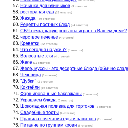
Начинки для блинчиков
(3 ответов)
рестораная еда
(22 ответов)
Жажда!
(40 ответов)
Рецепты постных блюд
(24 ответов)
СВЧ-печка, какую роль она играет в Вашем доме?
черствое печенье
(4 ответов)
Креветки
(22 ответов)
Что сегодня на ужин?
(6 ответов)
Волосатые .ски
(4 ответов)
Желе
(11 ответов)
Желе, муссы - это десертные блюда (обычно сладк
Чечевица
(3 ответов)
"Дубки"
(2 ответов)
Коктейли
(15 ответов)
Фаршированные баклажаны
(6 ответов)
Украшаем блюда
(5 ответов)
Шоколадная поливка для тортоков
(3 ответов)
Свадебные торты
(4 ответов)
Правила сочетания еды и напитков
(2 ответов)
Питание по группам крови
(8 ответов)