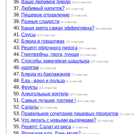
Ваше любимое блюдо
(101 ответов)
Любимый напиток?
(97 ответов)
Пищевое отравление
(0 ответов)
Разные сладости
(4 ответов)
Какая диета самая эффективна?
(6 ответов)
Соусы
(15 ответов)
Блюда в горшочках
(10 ответов)
Рецепт яблочного пирога
(15 ответов)
Глинтвейны, гроги, пунши
(2 ответов)
Способы замачивая шашлыка
(15 ответов)
напитки
(1 ответов)
Блюда из баклажанов
(7 ответов)
Еда - вред и польза
(0 ответов)
Фрукты
(23 ответов)
Алкогольные коктели
(25 ответов)
Самые лучшие тортики !
(19 ответов)
Салаты
(31 ответов)
Правильное сочетание пищевых продуктов
(5 ответо
Что делать с новыми выпечками?
(6 ответов)
Рецепт: Салат из риса
(8 ответов)
Японская еда. Дань моде?
(30 ответов)