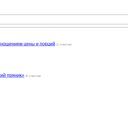
отношением цены и порций
(1 ответов)
кий пряник»
(0 ответов)