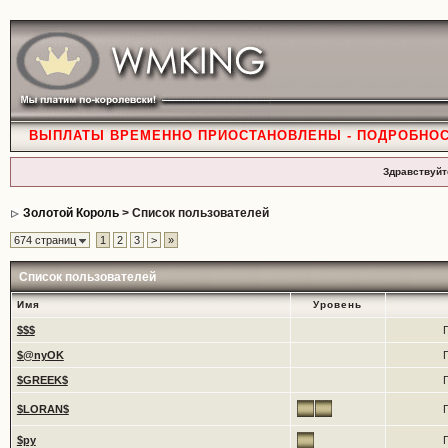
ВЫПЛАТЫ ВРЕМЕННО ПРИОСТАНОВЛЕНЫ - ПОДРОБНО
Здравствуйт
Золотой Король
> Список пользователей
674 страниц
1
2
3
>
»
Список пользователей
Имя
Уровень
$$$
$@nyOK
$GREEK$
$LORAN$
$py