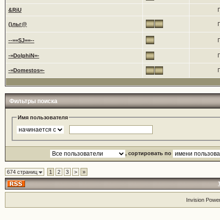
&RiU
()льг@
--==SJ==--
-=DolphiN=-
-=Domestos=-
Фильтры поиска
Имя пользователя
, сортировать по
674 страниц
1
2
3
>
»
Invision Powe