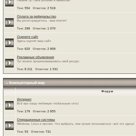
Пишем тут свои резюме и вакансии.
Тем:
554
Ответов:
2 519
Оплата за реферальство
Вы регистрируетесь - вам платят!
Тем:
298
Ответов:
1 070
Оцените сайт
Здесь оценят ваш сайт.
Тем:
620
Ответов:
2 909
Рекламные объявления
Тут можно прорекламировать свой ресурс.
Тем:
8 211
Ответов:
1 531
Компьютерный мир
Форум
Интернет
Всё про нашу любимую глобальную сеть!
Тем:
179
Ответов:
2 855
Операционные системы
Windows, Linux и прочее. Что выбрать, чем лучше пользоваться - всё это здесь!
Тем:
53
Ответов:
731