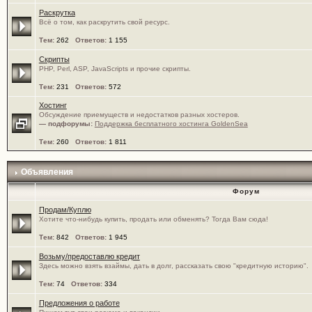
Раскрутка
Всё о том, как раскрутить свой ресурс.
Тем:
262
Ответов:
1 155
Скрипты
PHP, Perl, ASP, JavaScripts и прочие скрипты.
Тем:
231
Ответов:
572
Хостинг
Обсуждение приемуществ и недостатков разных хостеров.
— подфорумы:
Поддержка бесплатного хостинга GoldenSea
Тем:
260
Ответов:
1 811
Объявления
Форум
Продам/Куплю
Хотите что-нибудь купить, продать или обменять? Тогда Вам сюда!
Тем:
842
Ответов:
1 945
Возьму/предоставлю кредит
Здесь можно взять взаймы, дать в долг, рассказать свою "кредитную историю".
Тем:
74
Ответов:
334
Предложения о работе