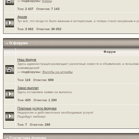
— подфорумы:
Кланы
Тем:
2 437
Ответов:
7 143
Архив
Тут всё, что когда-то было важным и интересным, а теперь стало ненужным и у
Тем:
3 062
Ответов:
36 052
О форуме
Форум
Наш форум
Здесь администрация размещает различные новости и объявления, а пользова
нововведения!
— подфорумы:
Жалобы на штрафы
Тем:
119
Ответов:
689
Заказ выплат
Здесь оставляем заявки на выплаты.
Тем:
405
Ответов:
1 290
Платные услуги форума
Недорогие и действительно необходимые услуги!
Подойдут любому!
Тем:
7
Ответов:
289
Статистика форума