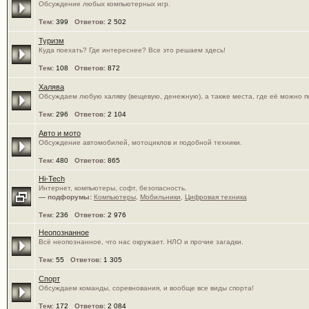
Обсуждение любых компьютерных игр.
Тем:
399
Ответов:
2 502
Туризм
Куда поехать? Где интереснее? Все это решаем здесь!
Тем:
108
Ответов:
872
Халява
Обсуждаем любую халяву (вещевую, денежную), а также места, где её можно п
Тем:
296
Ответов:
2 104
Авто и мото
Обсуждение автомобилей, мотоциклов и подобной техники.
Тем:
480
Ответов:
865
Hi-Tech
Интернет, компьютеры, софт, безопасность.
— подфорумы:
Компьютеры
,
Мобильники
,
Цифровая техника
Тем:
236
Ответов:
2 976
Неопознанное
Всё неопознанное, что нас окружает. НЛО и прочие загадки.
Тем:
55
Ответов:
1 305
Спорт
Обсуждаем команды, соревнования, и вообще все виды спорта!
Тем:
172
Ответов:
2 084