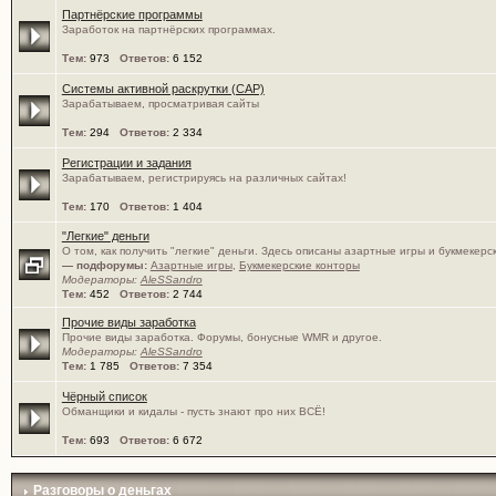
Партнёрские программы
Заработок на партнёрских программах.
Тем:
973
Ответов:
6 152
Системы активной раскрутки (САР)
Зарабатываем, просматривая сайты
Тем:
294
Ответов:
2 334
Регистрации и задания
Зарабатываем, регистрируясь на различных сайтах!
Тем:
170
Ответов:
1 404
"Легкие" деньги
О том, как получить "легкие" деньги. Здесь описаны азартные игры и букмекерс
— подфорумы:
Азартные игры
,
Букмекерские конторы
Модераторы:
AleSSandro
Тем:
452
Ответов:
2 744
Прочие виды заработка
Прочие виды заработка. Форумы, бонусные WMR и другое.
Модераторы:
AleSSandro
Тем:
1 785
Ответов:
7 354
Чёрный список
Обманщики и кидалы - пусть знают про них ВСЁ!
Тем:
693
Ответов:
6 672
Разговоры о деньгах