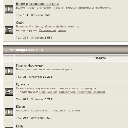
Взлом и безопасность в сети
Взлом и защита от всего на свете! Вирусы, антивирусы, файрволлы.
Тем:
104
Ответов:
753
Софт
Различный софт: драйверы, файлы, утилиты.
— подфорумы:
Сетевые пейджеры
Тем:
374
Ответов:
2 684
Разговоры обо всём
Форум
Игры от форумчан
Все игры от наших пользователей здесь!
Тем:
35
Ответов:
18 276
Культура
Кино, музыка, изучение иностранных языков, литература.
— подфорумы:
Кино
,
Музыка
,
Литература
,
Иностранные языки
Тем:
671
Ответов:
6 729
Юмор
Анекдоты, смешные картинки, приколы, шутки.
Тем:
246
Ответов:
2 528
Игры