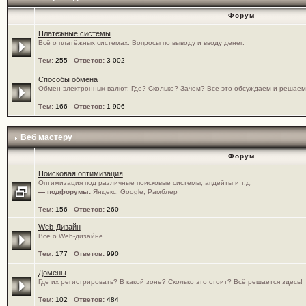
Форум
Платёжные системы
Всё о платёжных системах. Вопросы по выводу и вводу денег.
Тем:
255
Ответов:
3 002
Способы обмена
Обмен электронных валют. Где? Сколько? Зачем? Все это обсуждаем и решаем
Тем:
166
Ответов:
1 906
Веб мастеру
Форум
Поисковая оптимизация
Оптимизация под различные поисковые системы, апдейты и т.д.
— подфорумы:
Яндекс
,
Google
,
Рамблер
Тем:
156
Ответов:
260
Web-Дизайн
Всё о Web-дизайне.
Тем:
177
Ответов:
990
Домены
Где их регистрировать? В какой зоне? Сколько это стоит? Всё решается здесь!
Тем:
102
Ответов:
484