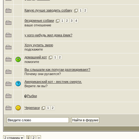
Какую лучше заводить собаку
1
2
бездомные собаки
1
2
3
4
ваше отношение
у кого-нибудь жил дома ёжик?
Хочу купить змею
подскажите
домашний кот
1
2
помогите
Вы слышали как попугаи разговаривают?
Почему они ругаются?
Американский кот - вестник смерти.
Верите ли вы?
Рыбки
Черепахи
1
2
2 страниц
1
2
>