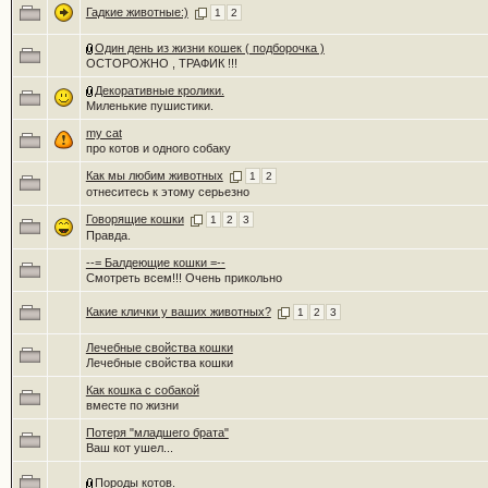
Гадкие животные:)
1
2
Один день из жизни кошек ( подборочка )
ОСТОРОЖНО , ТРАФИК !!!
Декоративные кролики.
Миленькие пушистики.
my cat
про котов и одного собаку
Как мы любим животных
1
2
отнеситесь к этому серьезно
Говорящие кошки
1
2
3
Правда.
--= Балдеющие кошки =--
Смотреть всем!!! Очень прикольно
Какие клички у ваших животных?
1
2
3
Лечебные свойства кошки
Лечебные свойства кошки
Как кошка с собакой
вместе по жизни
Потеря "младшего брата"
Ваш кот ушел...
Породы котов.