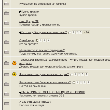
Нужна срочно ветеринарная клиника
Куплю трафик
Куплю трафик
Сайт КредитОК
Кредиты на карту круглосуточно
Есть ли у Вас домашние животные?
1
2
3
» 10
Сухой корм
1
2
3
кто за-против?
Мы в ответе за тех кого приручили?
Тогда почему поступаем хуже чем животные.
Товары для животных на алиэкспресс - Купить товары для кошек и соб
aliexpress
Дёшево товары для кошек и собак на алиэкспресс
Какое животное у вас вызывает страх?
1
2
3
4
Какое животное больше всего нравится?
1
2
3
4
Не только домашние.
ВЫРАЩИВАНИЕ ОСЕТРОВЫХ ВДОМ УСЛОВИЯХ
Как самостоятельноизготовить УЗВ
У вас есть дома "птица"?
Вот они точно гадят