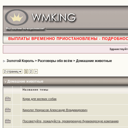
ВЫПЛАТЫ ВРЕМЕННО ПРИОСТАНОВЛЕНЫ - ПОДРОБНО
Здравствуйт
Золотой Король
>
Разговоры обо всём
>
Домашние животные
2 страниц
1
2
>
Домашние животные
Название темы
Корм для мелких собак
Кинолог Некрасов Александр Владимирович
Посоветуйте, пожалуйста, проверенную букмекерскую компанию