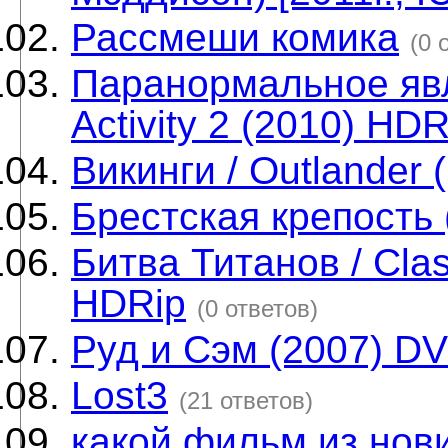
Рассмеши комика
(0 
Паранормальное явл
Activity 2 (2010) HDR
Викинги / Outlander 
Брестская крепость 
Битва Титанов / Clas
HDRip
(0 ответов)
Руд и Сэм (2007) D
Lost3
(21 ответов)
какой фильм из нов