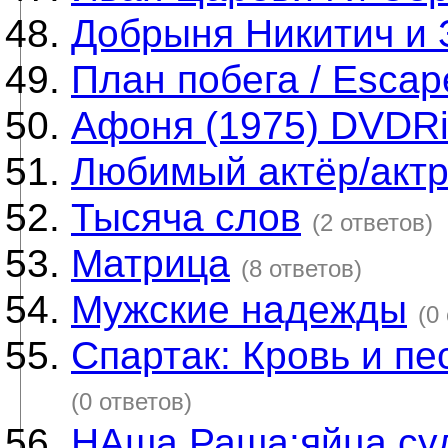
Добрыня Никитич и
План побега / Escap
Афоня (1975) DVDR
Любимый актёр/акт
Тысяча слов
(2 ответов)
Матрица
(8 ответов)
Мужские надежды
(0
Спартак: Кровь и пес
(0 ответов)
НАша Раша:яйца су