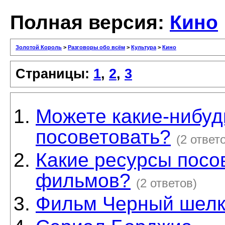
Полная версия:
Кино
Золотой Король
>
Разговоры обо всём
>
Культура
>
Кино
Страницы:
1
,
2
,
3
Можете какие-нибу
посоветовать?
(2 ответ
Какие ресурсы посо
фильмов?
(2 ответов)
Фильм Черный шел