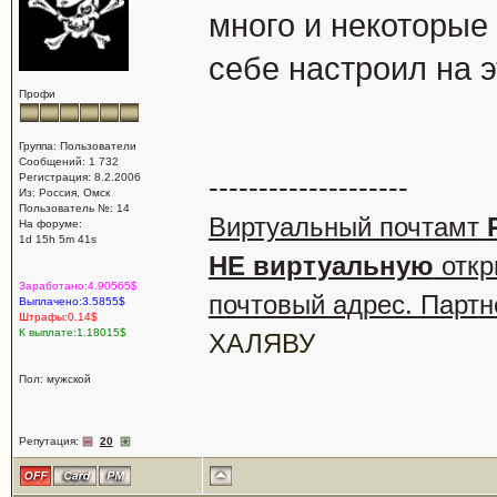
много и некоторые 
себе настроил на э
Профи
Группа: Пользователи
Сообщений: 1 732
Регистрация: 8.2.2006
--------------------
Из: Россия, Омск
Пользователь №: 14
Виртуальный почтамт
На форуме:
1d 15h 5m 41s
НЕ виртуальную
откр
Заработано:4.90565$
почтовый адрес. Партн
Выплачено:3.5855$
Штрафы:0.14$
К выплате:1.18015$
ХАЛЯВУ
Пол: мужской
Репутация:
20