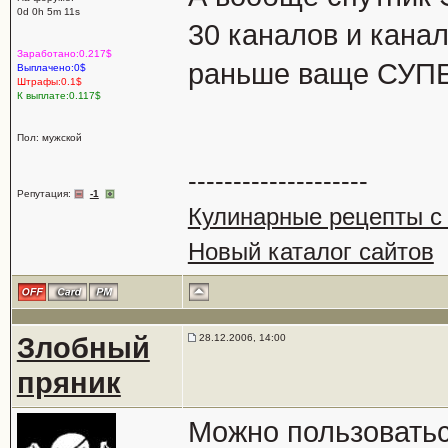
0d 0h 5m 11s
30 каналов и кана
Заработано:0.217$
раньше ваще СУПЕ
Выплачено:0$
Штрафы:0.1$
К выплате:0.117$
Пол: мужской
--------------------
Репутация:
-1
Кулинарные рецепты с
Новый каталог сайтов
Злобный
28.12.2006, 14:00
пряник
Можно пользоватьс