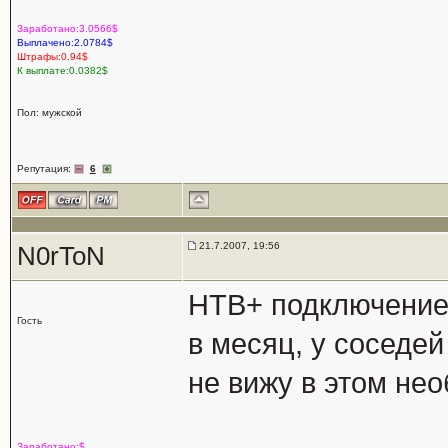
Заработано:3.0566$
Выплачено:2.0784$
Штрафы:0.94$
К выплате:0.0382$
Пол: мужской
Репутация:
6
21.7.2007, 19:56
N0rToN
НТВ+ подключение 
Гость
в месяц, у соседей
не вижу в этом нео
Заработано:$