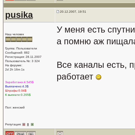
pusika
20.12.2007, 19:51
У меня есть спутни
Наш человек
а помню аж пищала
Группа: Пользователи
Сообщений: 882
Регистрация: 28.11.2007
Пользователь №: 3 324
Все каналы есть, 
На форуме:
2d 2h 16m 1s
работает
Заработано:4.545$
Выплачено:4.3$
Штрафы:0.04$
К выплате:0.205$
Пол: женский
Репутация:
0