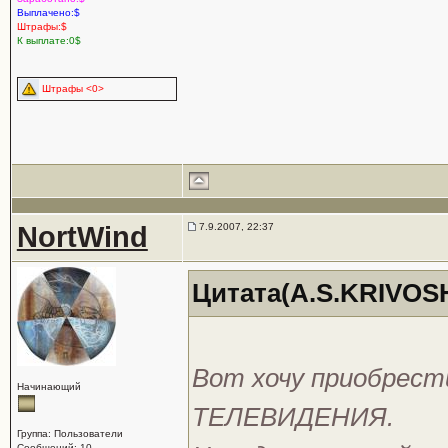
Выплачено:$
Штрафы:$
К выплате:0$
Штрафы <0>
NortWind
7.9.2007, 22:37
Цитата(A.S.KRIVOSH
Вот хочу приобрес
Начинающий
ТЕЛЕВИДЕНИЯ.
Группа: Пользователи
Сообщений: 10