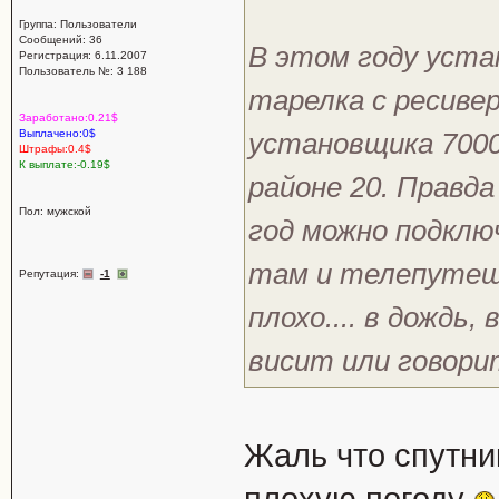
Группа: Пользователи
Сообщений: 36
В этом году уста
Регистрация: 6.11.2007
Пользователь №: 3 188
тарелка с ресивер
Заработано:0.21$
Выплачено:0$
установщика 7000
Штрафы:0.4$
К выплате:-0.19$
районе 20. Правда
Пол: мужской
год можно подклю
там и телепутеще
Репутация:
-1
плохо.... в дождь,
висит или говори
Жаль что спутни