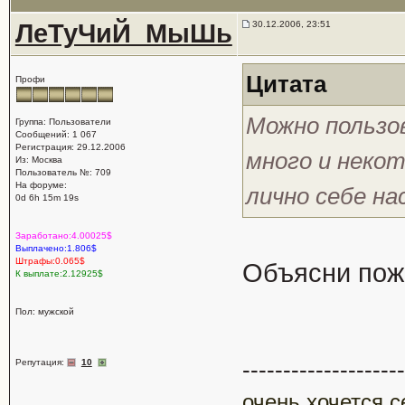
ЛеТуЧиЙ_МыШь
30.12.2006, 23:51
Цитата
Профи
Можно пользо
Группа: Пользователи
Сообщений: 1 067
Регистрация: 29.12.2006
много и неко
Из: Москва
Пользователь №: 709
На форуме:
лично себе н
0d 6h 15m 19s
Заработано:4.00025$
Выплачено:1.806$
Штрафы:0.065$
Объясни пожа
К выплате:2.12925$
Пол: мужской
--------------------
Репутация:
10
очень хочется с