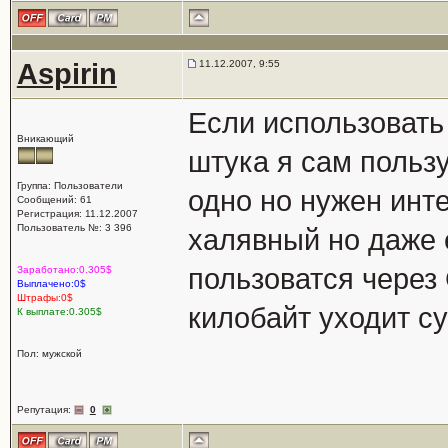
Aspirin
11.12.2007, 9:55
Если использовать
Вникающий
штука я сам пользу
Группа: Пользователи
одно но нужен инте
Сообщений: 61
Регистрация: 11.12.2007
Пользователь №: 3 396
халявный но даже 
пользоватся через
Заработано:0.305$
Выплачено:0$
Штрафы:0$
килобайт уходит с
К выплате:0.305$
Пол: мужской
Репутация:
0