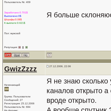
Пользователь №: 409
Я больше склоняюс
Заработано:0.701$
Выплачено:0$
Штрафы:0.08$
К выплате:0.621$
Пол: мужской
Репутация:
0
GwizZzzz
27.12.2006, 22:06
Я не знаю сколько 
Начинающий
каналов открыто а 
Группа: Пользователи
вроде открыто.
Сообщений: 27
Регистрация: 25.12.2006
Пользователь №: 684
А вообще спутник 
На форуме: