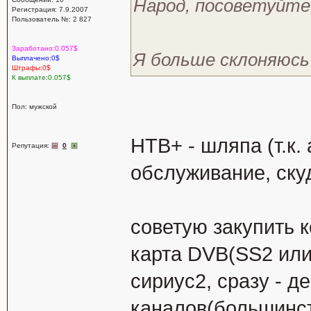
Народ, посоветуйте,
Регистрация: 7.9.2007
Пользователь №: 2 827
Заработано:0.057$
Я больше склоняюсь
Выплачено:0$
Штрафы:0$
К выплате:0.057$
Пол: мужской
НТВ+ - шляпа (т.к.
Репутация:
0
обслуживание, ску
советую закупить 
карта DVB(SS2 или 
сириус2, сразу - д
каналов(большинств