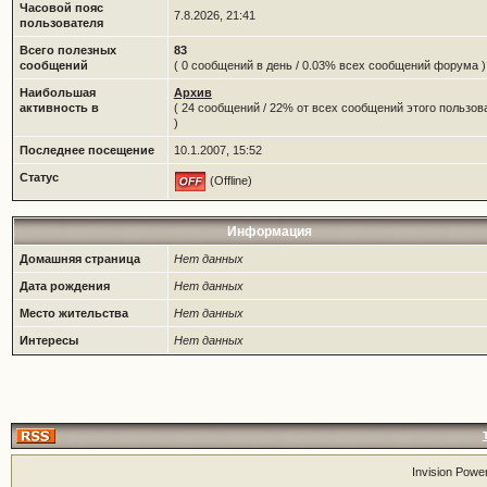
Часовой пояс
7.8.2026, 21:41
пользователя
Всего полезных
83
сообщений
( 0 сообщений в день / 0.03% всех сообщений форума )
Наибольшая
Архив
активность в
( 24 сообщений / 22% от всех сообщений этого пользов
)
Последнее посещение
10.1.2007, 15:52
Статус
(Offline)
Информация
Домашняя страница
Нет данных
Дата рождения
Нет данных
Место жительства
Нет данных
Интересы
Нет данных
Invision Powe