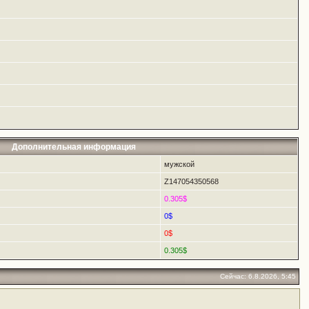
Дополнительная информация
мужской
Z147054350568
0.305$
0$
0$
0.305$
Сейчас: 6.8.2026, 5:45