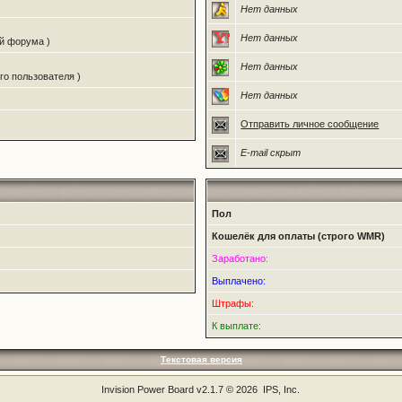
Нет данных
Нет данных
ий форума )
Нет данных
го пользователя )
Нет данных
Отправить личное сообщение
E-mail скрыт
Пол
Кошелёк для оплаты (строго WMR)
Заработано:
Выплачено:
Штрафы:
К выплате:
Текстовая версия
Invision Power Board
v2.1.7 © 2026 IPS, Inc.