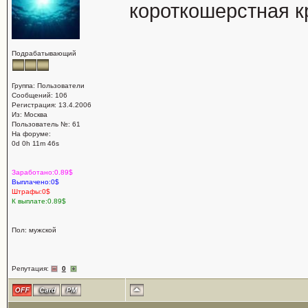
короткошерстная к
Подрабатывающий
Группа: Пользователи
Сообщений: 106
Регистрация: 13.4.2006
Из: Москва
Пользователь №: 61
На форуме:
0d 0h 11m 46s
Заработано:0.89$
Выплачено:0$
Штрафы:0$
К выплате:0.89$
Пол: мужской
Репутация:
0