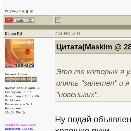
Репутация:
0
Dimon-RU
3.3.2006, 14:28
Цитата(Maskim @ 28.
Это те которых я уж
Главный Админ
опять "залетел" и 
Группа: Главные админы
"новеньких".
Сообщений: 2 787
Регистрация: 15.1.2006
Из: Москва
Пользователь №: 1
На форуме:
17d 3h 45m 2s
Ну подай объявлени
Заработано:227.421$
хорошие руки.
Выплачено:224.54$