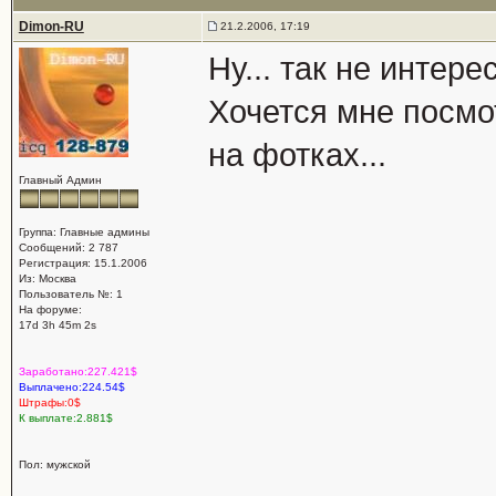
Dimon-RU
21.2.2006, 17:19
Ну... так не интер
Хочется мне посмо
на фотках...
Главный Админ
Группа: Главные админы
Сообщений: 2 787
Регистрация: 15.1.2006
Из: Москва
Пользователь №: 1
На форуме:
17d 3h 45m 2s
Заработано:227.421$
Выплачено:224.54$
Штрафы:0$
К выплате:2.881$
Пол: мужской