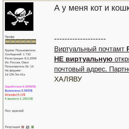
А у меня кот и кош
--------------------
Профи
Виртуальный почтамт
Группа: Пользователи
Сообщений: 1 732
НЕ виртуальную
откр
Регистрация: 8.2.2006
Из: Россия, Омск
Пользователь №: 14
почтовый адрес. Партн
На форуме:
1d 15h 5m 41s
ХАЛЯВУ
Заработано:4.90565$
Выплачено:3.5855$
Штрафы:0.14$
К выплате:1.18015$
Пол: мужской
Репутация:
20