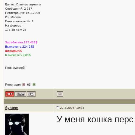
Группа: Главные админы
Сообщений: 2 787
Регистрация: 15.1.2006
Из: Москва
Пользователь №: 1
На форуме:
17d 3h 45m 2s
Заработано:227.421$
Выплачено:224.54$
Штрафы:0$
К выплате:2.881$
Пол: мужской
Репутация:
63
System
22.3.2006, 19:34
У меня кошка перс