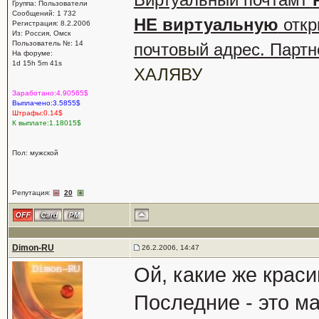
Группа: Пользователи
Сообщений: 1 732
НЕ виртуальную
откр
Регистрация: 8.2.2006
Из: Россия, Омск
Пользователь №: 14
почтовый адрес. Партн
На форуме:
1d 15h 5m 41s
ХАЛЯВУ
Заработано:4.90565$
Выплачено:3.5855$
Штрафы:0.14$
К выплате:1.18015$
Пол: мужской
Репутация:
20
Dimon-RU
26.2.2006, 14:47
Ой, какие же крас
Последние - это 