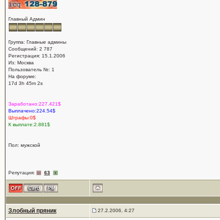
Главный Админ
Группа: Главные админы
Сообщений: 2 787
Регистрация: 15.1.2006
Из: Москва
Пользователь №: 1
На форуме:
17d 3h 45m 2s
Заработано:227.421$
Выплачено:224.54$
Штрафы:0$
К выплате:2.881$
Пол: мужской
Репутация:
63
Злобный пряник
27.2.2006, 4:27