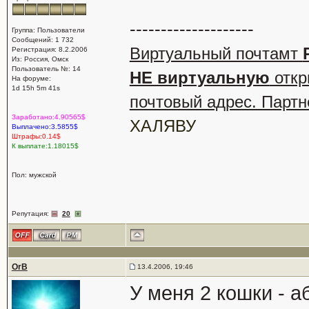
--------------------
Группа: Пользователи
Сообщений: 1 732
Виртуальный почтамт
Регистрация: 8.2.2006
Из: Россия, Омск
Пользователь №: 14
НЕ виртуальную
откр
На форуме:
1d 15h 5m 41s
почтовый адрес. Партн
Заработано:4.90565$
ХАЛЯВУ
Выплачено:3.5855$
Штрафы:0.14$
К выплате:1.18015$
Пол: мужской
Репутация:
20
OrB
13.4.2006, 19:46
У меня 2 кошки - а