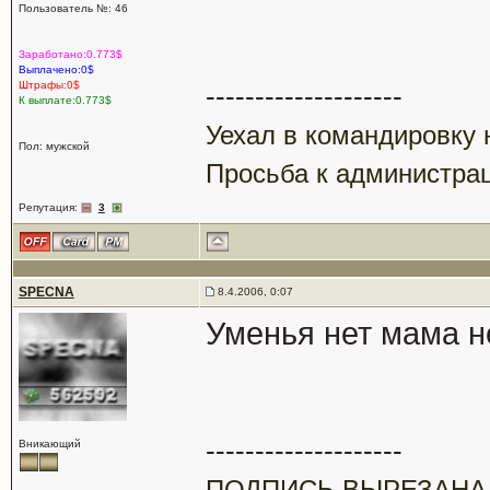
Пользователь №: 46
Заработано:0.773$
Выплачено:0$
Штрафы:0$
--------------------
К выплате:0.773$
Уехал в командировку 
Пол: мужской
Просьба к администрац
Репутация:
3
SPECNA
8.4.2006, 0:07
Уменья нет мама н
--------------------
Вникающий
ПОДПИСЬ ВЫРЕЗАНА