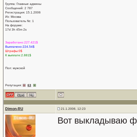
Группа: Главные админы
Сообщений: 2 787
Регистрация: 15.1.2006
Из: Москва
Пользователь №: 1
На форуме:
17d 3h 45m 2s
Заработано:227.421$
Выплачено:224.54$
Штрафы:0$
К выплате:2.881$
Пол: мужской
Репутация:
63
Dimon-RU
21.1.2006, 12:23
Вот выкладываю фо