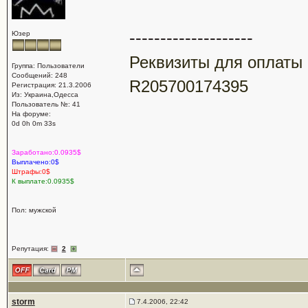
--------------------
Юзер
Реквизиты для оплаты
Группа: Пользователи
Сообщений: 248
R205700174395
Регистрация: 21.3.2006
Из: Украина,Одессa
Пользователь №: 41
На форуме:
0d 0h 0m 33s
Заработано:0.0935$
Выплачено:0$
Штрафы:0$
К выплате:0.0935$
Пол: мужской
Репутация:
2
storm
7.4.2006, 22:42