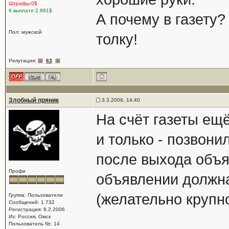
Штрафы:0$
К выплате:2.881$
А почему в газету?
Пол: мужской
толку!
Репутация:
63
Злобный пряник
3.3.2006, 14:40
На счёт газеты ещ
и только - позвонил
после выхода объя
Профи
объявлении должн
(желательно крупн
Группа: Пользователи
Сообщений: 1 732
Регистрация: 8.2.2006
Из: Россия, Омск
Пользователь №: 14