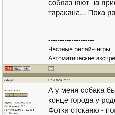
соблазняют на при
таракана... Пока 
--------------------
Честные онлайн-игры
Автоматические экспр
c4sp3r
7.4.2006, 23:24
А у меня собака б
Наш человек
конце города у ро
Группа: Пользователи
Сообщений: 676
Фотки отсканю - п
Регистрация: 27.3.2006
Из: Москва