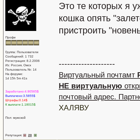
Это те которых я у
кошка опять "залет
пристроить "новень
Профи
Группа: Пользователи
Сообщений: 1 732
Регистрация: 8.2.2006
--------------------
Из: Россия, Омск
Пользователь №: 14
Виртуальный почтамт
На форуме:
1d 15h 5m 41s
НЕ виртуальную
откр
Заработано:4.90565$
почтовый адрес. Партн
Выплачено:3.5855$
Штрафы:0.14$
К выплате:1.18015$
ХАЛЯВУ
Пол: мужской
Репутация:
20