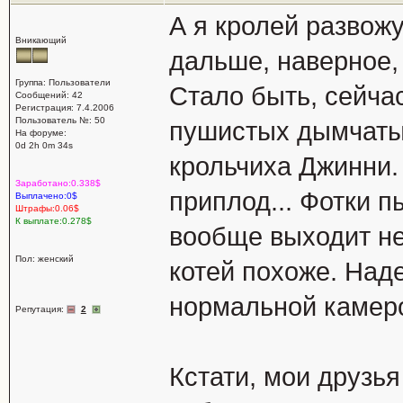
А я кролей развожу
Вникающий
дальше, наверное, 
Группа: Пользователи
Стало быть, сейча
Сообщений: 42
Регистрация: 7.4.2006
Пользователь №: 50
пушистых дымчаты
На форуме:
0d 2h 0m 34s
крольчиха Джинни.
Заработано:0.338$
приплод... Фотки п
Выплачено:0$
Штрафы:0.06$
К выплате:0.278$
вообще выходит не
Пол: женский
котей похоже. Наде
нормальной камер
Репутация:
2
Кстати, мои друзья