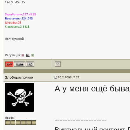
17d 3h 45m 2s
Заработано:227.421$
Выплачено:224.54$
Штрафы:0$
К выплате:2.881$
Пол: мужской
Репутация:
63
Злобный пряник
26.2.2006, 5:22
А у меня ещё быва
--------------------
Профи
Виртуальный почтамт