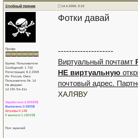
Злобный пряник
14.4.2006, 5:10
Фотки давай
--------------------
Профи
Виртуальный почтамт
Группа: Пользователи
Сообщений: 1 732
НЕ виртуальную
откр
Регистрация: 8.2.2006
Из: Россия, Омск
Пользователь №: 14
почтовый адрес. Партн
На форуме:
1d 15h 5m 41s
ХАЛЯВУ
Заработано:4.90565$
Выплачено:3.5855$
Штрафы:0.14$
К выплате:1.18015$
Пол: мужской