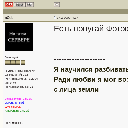
nOob
27.2.2006, 4:27
Есть попугай.Фоток
--------------------
Знающий
Я научился разбивать
Группа: Пользователи
Сообщений: 222
Ради любви я мог воз
Регистрация: 27.2.2006
Из: Ухта
Пользователь №: 21
с лица земли
Заработано:0.523$
Выплачено:0$
Штрафы:0$
К выплате:0.523$
Пол: мужской