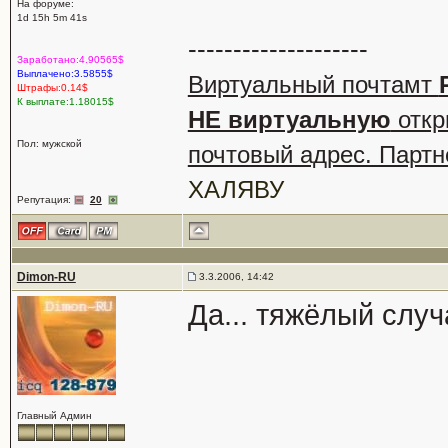
На форуме:
1d 15h 5m 41s
--------------------
Заработано:4.90565$
Выплачено:3.5855$
Виртуальный почтамт
Штрафы:0.14$
К выплате:1.18015$
НЕ виртуальную
откр
Пол: мужской
почтовый адрес. Партн
ХАЛЯВУ
Репутация:
20
Dimon-RU
3.3.2006, 14:42
Да... тяжёлый слу
Главный Админ