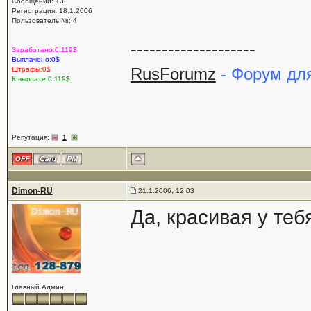
Сообщений: 13
Регистрация: 18.1.2006
Пользователь №: 4
--------------------
Заработано:0.119$
Выплачено:0$
RusForumz
- Форум дл
Штрафы:0$
К выплате:0.119$
Репутация:
1
Dimon-RU
21.1.2006, 12:03
Да, красивая у тебя
Главный Админ