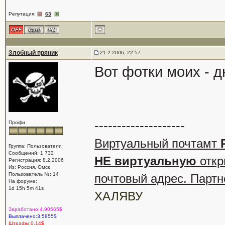
Репутация:
63
Злобный пряник
21.2.2006, 22:57
Вот фотки моих - 
--------------------
Профи
Виртуальный почтамт
Группа: Пользователи
Сообщений: 1 732
НЕ виртуальную
откр
Регистрация: 8.2.2006
Из: Россия, Омск
Пользователь №: 14
почтовый адрес. Партн
На форуме:
1d 15h 5m 41s
ХАЛЯВУ
Заработано:4.90565$
Выплачено:3.5855$
Штрафы:0.14$