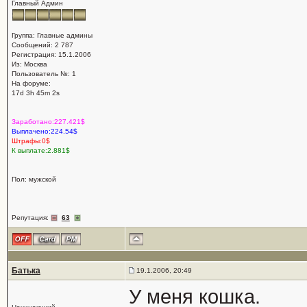
Главный Админ
Группа: Главные админы
Сообщений: 2 787
Регистрация: 15.1.2006
Из: Москва
Пользователь №: 1
На форуме:
17d 3h 45m 2s
Заработано:227.421$
Выплачено:224.54$
Штрафы:0$
К выплате:2.881$
Пол: мужской
Репутация:
63
Батька
19.1.2006, 20:49
У меня кошка.