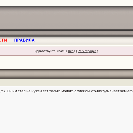
СТИ
ПРАВИЛА
Здравствуйте, гость
(
Вход
|
Регистрация
)
т.к. Он им стал не нужен.ест только молоко с хлебом.кто-нибудь знает,чем его