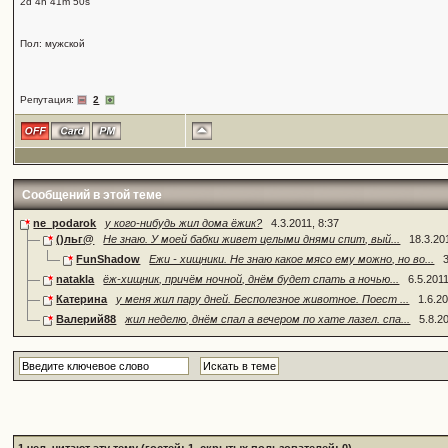
2d 4h 41m 50s
Пол: мужской
Репутация:
2
Сообщений в этой теме
ne_podarok
у кого-нибудь жил дома ёжик?
4.3.2011, 8:37
()льг@
Не знаю. У моей бабки живет целыми днями спит, вый...
18.3.20
FunShadow
Ежи - хищники. Не знаю какое мясо ему можно, но во...
natakla
ёж-хищник, причём ночной, днём будет спать а ночью...
6.5.2011
Катерина
у меня жил пару дней. Бесполезное животное. Поест ...
1.6.2
Валерий88
жил неделю, днём спал а вечером по хате лазел. спа...
5.8.2