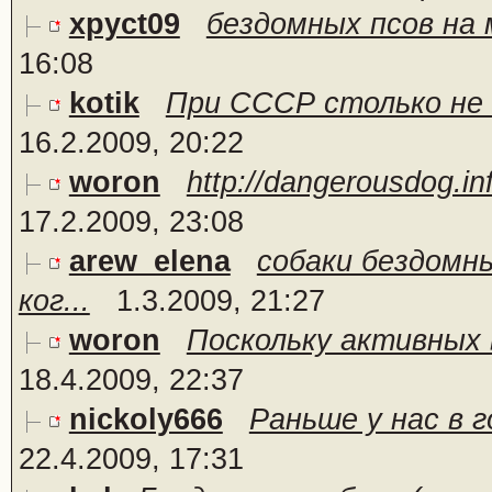
xpyct09
бездомных псов на 
16:08
kotik
При СССР столько не б
16.2.2009, 20:22
woron
http://dangerousdog.i
17.2.2009, 23:08
arew_elena
собаки бездомн
ког...
1.3.2009, 21:27
woron
Поскольку активных 
18.4.2009, 22:37
nickoly666
Раньше у нас в г
22.4.2009, 17:31