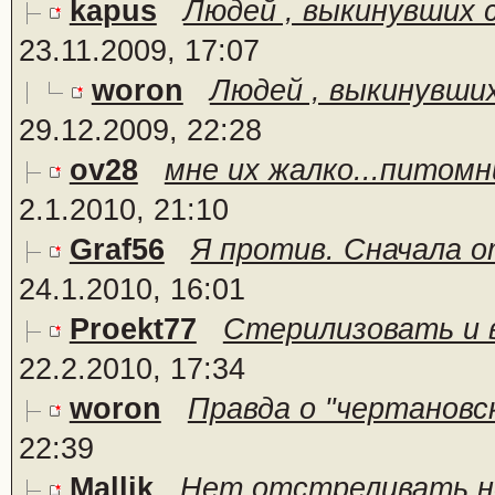
kapus
Людей , выкинувших с
23.11.2009, 17:07
woron
Людей , выкинувших 
29.12.2009, 22:28
ov28
мне их жалко...питомн
2.1.2010, 21:10
Graf56
Я против. Сначала о
24.1.2010, 16:01
Proekt77
Стерилизовать и в
22.2.2010, 17:34
woron
Правда о "чертановск
22:39
Mallik
Нет отстреливать н