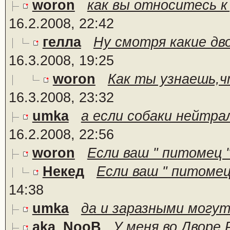
woron
как вы относитесь к
16.2.2008, 22:42
гелла
Ну смотря какие двор
16.3.2008, 19:25
woron
Как ты узнаешь,чт
16.3.2008, 23:32
umka
а если собаки нейтрал
16.2.2008, 22:56
woron
Если ваш " питомец " 
Некед
Если ваш " питомец 
14:38
umka
да и заразными могут
aka_NooB
У меня во Дворе 