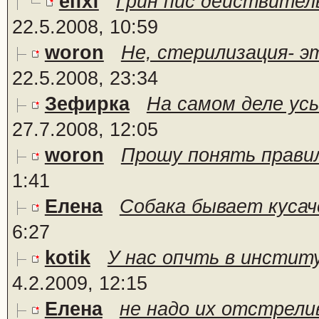
elfxf
Грин пис действитель
22.5.2008, 10:59
woron
Не, стерилизация- эт
22.5.2008, 23:34
Зефирка
На самом деле усы
27.7.2008, 12:05
woron
Прошу понять правильн
1:41
Елена
Собака бывает кусач
6:27
kotik
У нас опчть в институ
4.2.2009, 12:15
Елена
не надо их отстрели