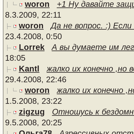
woron
+1 Ну давайте защ
8.3.2009, 22:11
woron
Да не вопрос. :) Есл
23.4.2008, 0:50
Lorrek
А вы думаете им ле
18:05
Kantl
жалко их конечно ,но в
29.4.2008, 22:46
woron
жалко их конечно ,н
1.5.2008, 23:22
zigzug
Отношусь к бездомны
9.5.2008, 20:25
Ольга78
Агрессивных отст