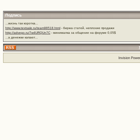
Подпись
...жизнь так коротка...
http://www.textsale.ru/team98518.html
- биржа статей, неплохие продажи
http://advego.ru/7w4URQUn7C
- минималка за общение на форуме 0,05$
...а денежки капают...
Invision Powe