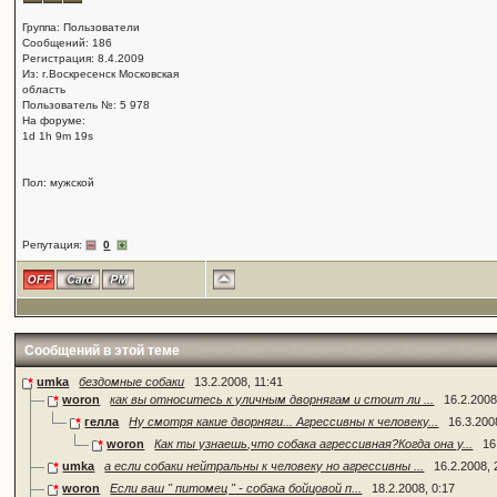
Группа: Пользователи
Сообщений: 186
Регистрация: 8.4.2009
Из: г.Воскресенск Московская
область
Пользователь №: 5 978
На форуме:
1d 1h 9m 19s
Пол: мужской
Репутация:
0
Сообщений в этой теме
umka
бездомные собаки
13.2.2008, 11:41
woron
как вы относитесь к уличным дворнягам и стоит ли ...
16.2.2008
гелла
Ну смотря какие дворняги... Агрессивны к человеку...
16.3.200
woron
Как ты узнаешь,что собака агрессивная?Когда она у...
16
umka
а если собаки нейтральны к человеку но агрессивны ...
16.2.2008, 
woron
Если ваш " питомец " - собака бойцовой п...
18.2.2008, 0:17