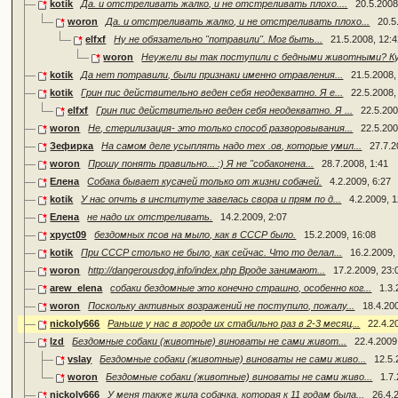
kotik
Да. и отстреливать жалко, и не отстреливать плохо....
20.5.2008
woron
Да. и отстреливать жалко, и не отстреливать плохо...
20.5
elfxf
Ну не обязательно "потравили". Мог быть...
21.5.2008, 12:
woron
Неужели вы так поступили с бедными животными? Куд
kotik
Да нет потравили, были признаки именно отравления...
21.5.2008,
kotik
Грин пис действительно веден себя неодекватно. Я е...
22.5.2008,
elfxf
Грин пис действительно веден себя неодекватно. Я ...
22.5.200
woron
Не, стерилизация- это только способ разворовывания...
22.5.200
Зефирка
На самом деле усыплять надо тех .ов, которые умил...
27.7.2
woron
Прошу понять правильно... :) Я не "собаконена...
28.7.2008, 1:41
Елена
Собака бывает кусачей только от жизни собачей.
4.2.2009, 6:27
kotik
У нас опчть в институте завелась свора и прям по д...
4.2.2009, 
Елена
не надо их отстреливать.
14.2.2009, 2:07
xpyct09
бездомных псов на мыло, как в СССР было.
15.2.2009, 16:08
kotik
При СССР столько не было, как сейчас. Что то делал...
16.2.2009,
woron
http://dangerousdog.info/index.php Вроде занимают...
17.2.2009, 23:
arew_elena
собаки бездомные это конечно страшно, особенно ког...
1.3.
woron
Поскольку активных возражений не поступило, пожалу...
18.4.20
nickoly666
Раньше у нас в городе их стабильно раз в 2-3 месяц...
22.4.2
lzd
Бездомные собаки (животные) виноваты не сами живот...
22.4.2009
vslay
Бездомные собаки (животные) виноваты не сами живо...
12.5.
woron
Бездомные собаки (животные) виноваты не сами живо...
1.7
nickoly666
У меня также жила собачка, которая к 11 годам была...
26.4.