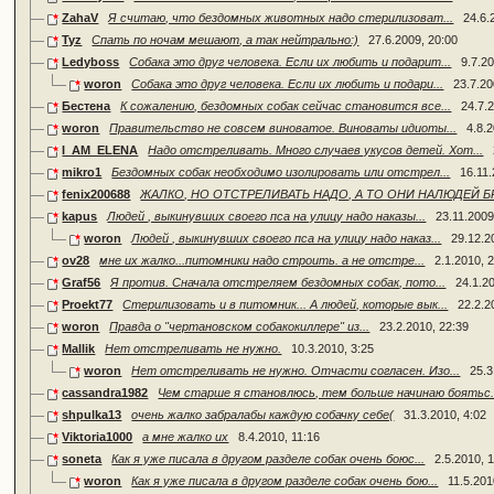
ZahaV
Я считаю, что бездомных животных надо стерилизоват...
24.6.
Tyz
Спать по ночам мешают, а так нейтрально:)
27.6.2009, 20:00
Ledyboss
Собака это друг человека. Если их любить и подарит...
9.7.2
woron
Собака это друг человека. Если их любить и подари...
23.7.20
Бестена
К сожалению, бездомных собак сейчас становится все...
24.7.
woron
Правительство не совсем виноватое. Виноваты идиоты...
4.8.2
I_AM_ELENA
Надо отстреливать. Много случаев укусов детей. Хот...
mikro1
Бездомных собак необходимо изолировать или отстрел...
16.11.
fenix200688
ЖАЛКО, НО ОТСТРЕЛИВАТЬ НАДО, А ТО ОНИ НАЛЮДЕЙ БР
kapus
Людей , выкинувших своего пса на улицу надо наказы...
23.11.2009
woron
Людей , выкинувших своего пса на улицу надо наказ...
29.12.2
ov28
мне их жалко...питомники надо строить. а не отстре...
2.1.2010, 
Graf56
Я против. Сначала отстреляем бездомных собак, пото...
24.1.2
Proekt77
Стерилизовать и в питомник... А людей, которые вык...
22.2.2
woron
Правда о "чертановском собакокиллере" из...
23.2.2010, 22:39
Mallik
Нет отстреливать не нужно.
10.3.2010, 3:25
woron
Нет отстреливать не нужно. Отчасти согласен. Изо...
25.3
cassandra1982
Чем старше я становлюсь, тем больше начинаю боятьс.
shpulka13
очень жалко забралабы каждую собачку себе(
31.3.2010, 4:02
Viktoria1000
а мне жалко их
8.4.2010, 11:16
soneta
Как я уже писала в другом разделе собак очень боюс...
2.5.2010, 
woron
Как я уже писала в другом разделе собак очень бою...
11.5.201