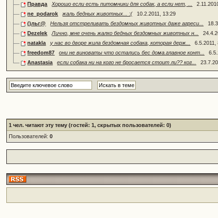
Правда
Хорошо если есть питомники для собак, а если нет, ...
2.11.201
ne_podarok
жаль бедных животных... :(
10.2.2011, 13:29
()льг@
Нельзя отстреливать бездомных животных даже агреси...
18.3
Dezelek
Лично, мне очень жалко бедных бездомных животных н...
24.4.2
natakla
у нас во дворе жила бездомная собака, которая держ...
6.5.2011,
freedom87
они не виноваты что остались бес дома.главное конт...
6.5
Anastasia
если собака ни на кого не бросается стоит ли?? ког...
23.7.20
1
чел. читают эту тему (гостей: 1, скрытых пользователей: 0)
Пользователей:
0