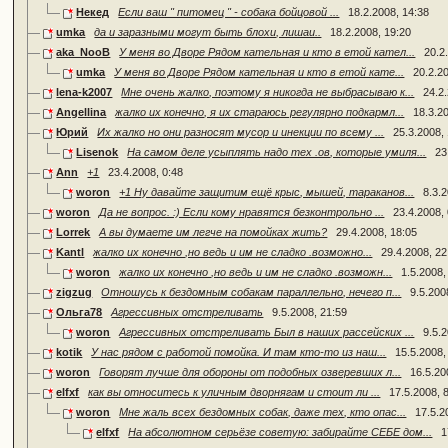
Некед
Если ваш " питомец " - собака бойцовой ...
18.2.2008, 14:38
umka
да и заразными могут быть блохи, лишаи..
18.2.2008, 19:20
aka_NooB
У меня во Дворе Рядом кательная и кто в етой кател...
20.2
umka
У меня во Дворе Рядом кательная и кто в етой кате...
20.2.2
lena-k2007
Мне очень жалко, поэтому я никогда не выбрасываю к...
24.2
Angellina
жалко их конечно, я их стараюсь регулярно подкармл...
18.3.2
Юрий
Их жалко но они разносят мусор и инекции по всему ...
25.3.2008,
Lisenok
На самом деле усыплять надо тех .ов, которые умиля...
23
Ann
+1
23.4.2008, 0:48
woron
+1 Ну давайте защитим ещё крыс, мышей, тараканов...
8.3.
woron
Да не вопрос. :) Если кому нравятся безконтрольно ...
23.4.2008,
Lorrek
А вы думаете им легче на помойках жить?
29.4.2008, 18:05
Kantl
жалко их конечно ,но ведь и им не сладко .возможно...
29.4.2008, 22
woron
жалко их конечно ,но ведь и им не сладко .возможн...
1.5.2008,
zigzug
Отношусь к бездомным собакам параллельно, нечего п...
9.5.200
Ольга78
Агрессивных отстреливать
9.5.2008, 21:59
woron
Агрессивных отстреливать Был в наших рассейских ...
9.5.
kotik
У нас рядом с работой помойка. И там кто-то из наш...
15.5.2008,
woron
Говорят лучше для обороны от подобных озверевших л...
16.5.20
elfxf
как вы относитесь к уличным дворнягам и стоит ли ...
17.5.2008, 
woron
Мне жаль всех бездомных собак, даже тех, кто опас...
17.5.2
elfxf
На абсолютном серьёзе советую: забирайте СЕБЕ дом...
1