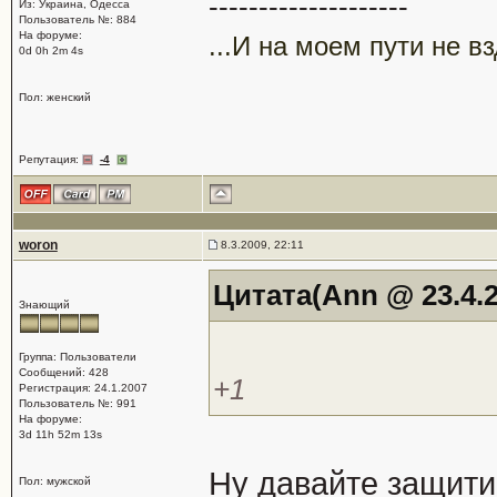
--------------------
Из: Украина, Одесса
Пользователь №: 884
На форуме:
...И на моем пути не в
0d 0h 2m 4s
Пол: женский
Репутация:
-4
woron
8.3.2009, 22:11
Цитата(Ann @ 23.4.2
Знающий
Группа: Пользователи
Сообщений: 428
+1
Регистрация: 24.1.2007
Пользователь №: 991
На форуме:
3d 11h 52m 13s
Ну давайте защити
Пол: мужской