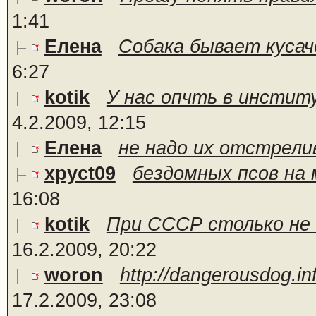
1:41
Елена
Собака бывает кусач
6:27
kotik
У нас опчть в институ
4.2.2009, 12:15
Елена
не надо их отстрели
xpyct09
бездомных псов на 
16:08
kotik
При СССР столько не б
16.2.2009, 20:22
woron
http://dangerousdog.i
17.2.2009, 23:08