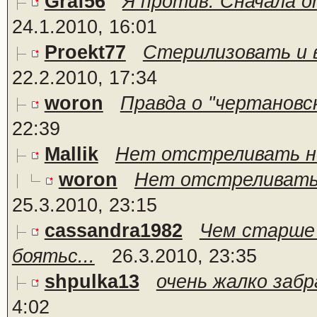
Graf56
Я против. Сначала о
24.1.2010, 16:01
Proekt77
Стерилизовать и в
22.2.2010, 17:34
woron
Правда о "чертановск
22:39
Mallik
Нет отстреливать н
woron
Нет отстреливать 
25.3.2010, 23:15
cassandra1982
Чем старше 
боятьс...
26.3.2010, 23:35
shpulka13
очень жалко забр
4:02