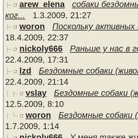
arew_elena
собаки бездомн
ког...
1.3.2009, 21:27
woron
Поскольку активных 
18.4.2009, 22:37
nickoly666
Раньше у нас в г
22.4.2009, 17:31
lzd
Бездомные собаки (живо
22.4.2009, 21:14
vslay
Бездомные собаки (ж
12.5.2009, 8:10
woron
Бездомные собаки (
1.7.2009, 1:14
nickoly666
У меня также жил