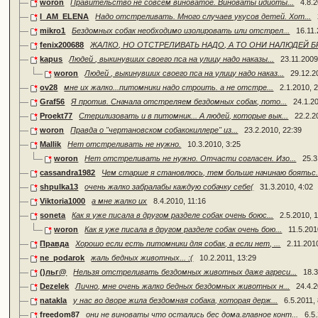
woron
Правительство не совсем виноватое. Виноваты идиоты...
4.8.2
I_AM_ELENA
Надо отстреливать. Много случаев укусов детей. Хот...
mikro1
Бездомных собак необходимо изолировать или отстрел...
16.11.
fenix200688
ЖАЛКО, НО ОТСТРЕЛИВАТЬ НАДО, А ТО ОНИ НАЛЮДЕЙ БР
kapus
Людей , выкинувших своего пса на улицу надо наказы...
23.11.2009
woron
Людей , выкинувших своего пса на улицу надо наказ...
29.12.2
ov28
мне их жалко...питомники надо строить. а не отстре...
2.1.2010, 
Graf56
Я против. Сначала отстреляем бездомных собак, пото...
24.1.2
Proekt77
Стерилизовать и в питомник... А людей, которые вык...
22.2.2
woron
Правда о "чертановском собакокиллере" из...
23.2.2010, 22:39
Mallik
Нет отстреливать не нужно.
10.3.2010, 3:25
woron
Нет отстреливать не нужно. Отчасти согласен. Изо...
25.3
cassandra1982
Чем старше я становлюсь, тем больше начинаю боятьс.
shpulka13
очень жалко забралабы каждую собачку себе(
31.3.2010, 4:02
Viktoria1000
а мне жалко их
8.4.2010, 11:16
soneta
Как я уже писала в другом разделе собак очень боюс...
2.5.2010, 
woron
Как я уже писала в другом разделе собак очень бою...
11.5.201
Правда
Хорошо если есть питомники для собак, а если нет, ...
2.11.201
ne_podarok
жаль бедных животных... :(
10.2.2011, 13:29
()льг@
Нельзя отстреливать бездомных животных даже агреси...
18.3
Dezelek
Лично, мне очень жалко бедных бездомных животных н...
24.4.2
natakla
у нас во дворе жила бездомная собака, которая держ...
6.5.2011,
freedom87
они не виноваты что остались бес дома.главное конт...
6.5