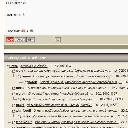
1d 9h 35m 48s
Пол: женский
Репутация:
0
Сообщений в этой теме
umka
бездомные собаки
13.2.2008, 11:41
woron
как вы относитесь к уличным дворнягам и стоит ли ...
16.2.2008
гелла
Ну смотря какие дворняги... Агрессивны к человеку...
16.3.200
woron
Как ты узнаешь,что собака агрессивная?Когда она у...
16
umka
а если собаки нейтральны к человеку но агрессивны ...
16.2.2008, 
woron
Если ваш " питомец " - собака бойцовой п...
18.2.2008, 0:17
Некед
Если ваш " питомец " - собака бойцовой ...
18.2.2008, 14:38
umka
да и заразными могут быть блохи, лишаи..
18.2.2008, 19:20
aka_NooB
У меня во Дворе Рядом кательная и кто в етой кател...
20.2
umka
У меня во Дворе Рядом кательная и кто в етой кате...
20.2.2
lena-k2007
Мне очень жалко, поэтому я никогда не выбрасываю к...
24.2
Angellina
жалко их конечно, я их стараюсь регулярно подкармл...
18.3.2