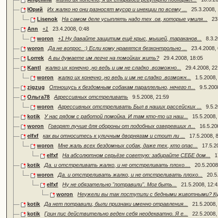
Юрий
Их жалко но они разносят мусор и инекции по всему ...
25.3.2008,
Lisenok
На самом деле усыплять надо тех .ов, которые умиля...
23
Ann
+1
23.4.2008, 0:48
woron
+1 Ну давайте защитим ещё крыс, мышей, тараканов...
8.3.
woron
Да не вопрос. :) Если кому нравятся безконтрольно ...
23.4.2008,
Lorrek
А вы думаете им легче на помойках жить?
29.4.2008, 18:05
Kantl
жалко их конечно ,но ведь и им не сладко .возможно...
29.4.2008, 22
woron
жалко их конечно ,но ведь и им не сладко .возможн...
1.5.2008,
zigzug
Отношусь к бездомным собакам параллельно, нечего п...
9.5.200
Ольга78
Агрессивных отстреливать
9.5.2008, 21:59
woron
Агрессивных отстреливать Был в наших рассейских ...
9.5.
kotik
У нас рядом с работой помойка. И там кто-то из наш...
15.5.2008,
woron
Говорят лучше для обороны от подобных озверевших л...
16.5.20
elfxf
как вы относитесь к уличным дворнягам и стоит ли ...
17.5.2008, 
woron
Мне жаль всех бездомных собак, даже тех, кто опас...
17.5.2
elfxf
На абсолютном серьёзе советую: забирайте СЕБЕ дом...
1
kotik
Да. и отстреливать жалко, и не отстреливать плохо....
20.5.2008
woron
Да. и отстреливать жалко, и не отстреливать плохо...
20.5
elfxf
Ну не обязательно "потравили". Мог быть...
21.5.2008, 12:
woron
Неужели вы так поступили с бедными животными? Куд
kotik
Да нет потравили, были признаки именно отравления...
21.5.2008,
kotik
Грин пис действительно веден себя неодекватно. Я е...
22.5.2008,