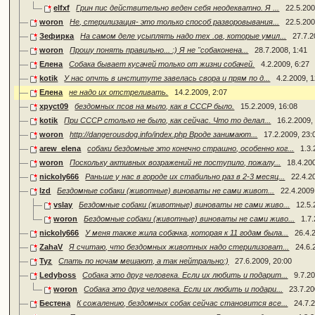
elfxf
Грин пис действительно веден себя неодекватно. Я ...
22.5.200
woron
Не, стерилизация- это только способ разворовывания...
22.5.200
Зефирка
На самом деле усыплять надо тех .ов, которые умил...
27.7.2
woron
Прошу понять правильно... :) Я не "собаконена...
28.7.2008, 1:41
Елена
Собака бывает кусачей только от жизни собачей.
4.2.2009, 6:27
kotik
У нас опчть в институте завелась свора и прям по д...
4.2.2009, 
Елена
не надо их отстреливать.
14.2.2009, 2:07
xpyct09
бездомных псов на мыло, как в СССР было.
15.2.2009, 16:08
kotik
При СССР столько не было, как сейчас. Что то делал...
16.2.2009,
woron
http://dangerousdog.info/index.php Вроде занимают...
17.2.2009, 23:
arew_elena
собаки бездомные это конечно страшно, особенно ког...
1.3.
woron
Поскольку активных возражений не поступило, пожалу...
18.4.20
nickoly666
Раньше у нас в городе их стабильно раз в 2-3 месяц...
22.4.2
lzd
Бездомные собаки (животные) виноваты не сами живот...
22.4.2009
vslay
Бездомные собаки (животные) виноваты не сами живо...
12.5.
woron
Бездомные собаки (животные) виноваты не сами живо...
1.7
nickoly666
У меня также жила собачка, которая к 11 годам была...
26.4.
ZahaV
Я считаю, что бездомных животных надо стерилизоват...
24.6.
Tyz
Спать по ночам мешают, а так нейтрально:)
27.6.2009, 20:00
Ledyboss
Собака это друг человека. Если их любить и подарит...
9.7.2
woron
Собака это друг человека. Если их любить и подари...
23.7.20
Бестена
К сожалению, бездомных собак сейчас становится все...
24.7.