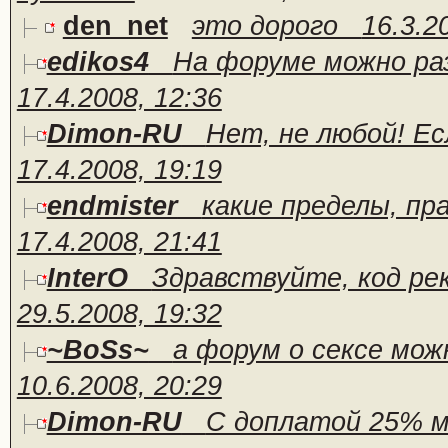
den_net
это дорого
16.3.2
edikos4
На форуме можно раз
17.4.2008, 12:36
Dimon-RU
Нет, не любой! Ес
17.4.2008, 19:19
endmister
какие пределы, пр
17.4.2008, 21:41
InterO
Здравствуйте, код ре
29.5.2008, 19:32
~BoSs~
а форум о сексе можн
10.6.2008, 20:29
Dimon-RU
С доплатой 25% мо