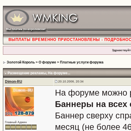
ВЫПЛАТЫ ВРЕМЕННО ПРИОСТАНОВЛЕНЫ - ПОДРОБНО
Здравствуйт
Золотой Король
>
О форуме
>
Платные услуги форума
Размещение рекламы
, На форуме...
Dimon-RU
20.10.2006, 20:34
На форуме можно р
Баннеры на всех
Баннер сверху спра
Главный Админ
месяц (не более 46