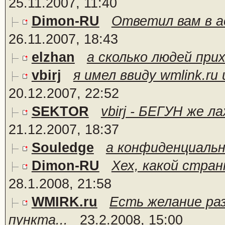
25.11.2007, 11:40
Dimon-RU
Ответил вам в ас
26.11.2007, 18:43
elzhan
а сколько людей при
vbirj
я имел ввиду wmlink.ru
20.12.2007, 22:52
SEKTOR
vbirj - БЕГУН же л
21.12.2007, 18:37
Souledge
а конфиденциаль
Dimon-RU
Хех, какой стран
28.1.2008, 21:58
WMIRK.ru
Есть желание ра
пункта...
23.2.2008, 15:00