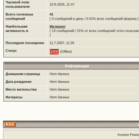
Часовой пояс
10.8.2026, 11:47
пользователя
Всего полезных
41
сообщений
( 0 сообщений в день / 0.01% всех сообщений форума )
Наибольшая
Интернет
активность в
( 14 сообщений / 31% от всех сообщений этого пользов
)
Последнее посещение
11.7.2007, 11:26
Статус
(Offline)
Информация
Домашняя страница
Нет данных
Дата рождения
Нет данных
Место жительства
Нет данных
Интересы
Нет данных
Invision Powe