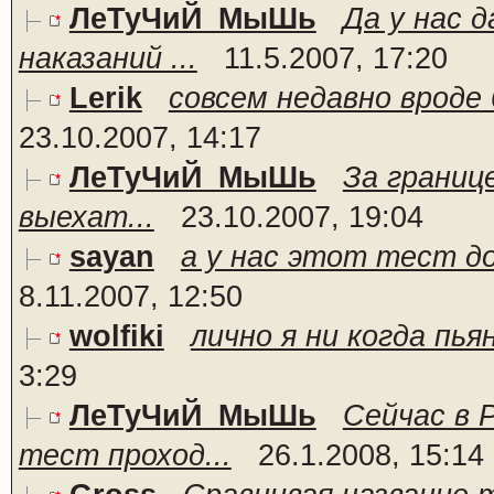
ЛеТуЧиЙ_МыШь
Да у нас 
наказаний ...
11.5.2007, 17:20
Lerik
совсем недавно вроде 
23.10.2007, 14:17
ЛеТуЧиЙ_МыШь
За границ
выехат...
23.10.2007, 19:04
sayan
а у нас этот тест до
8.11.2007, 12:50
wolfiki
лично я ни когда пьян
3:29
ЛеТуЧиЙ_МыШь
Сейчас в 
тест проход...
26.1.2008, 15:14