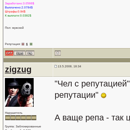
Заработано:3.0566$
Выплачено:2.0784$
Штрафы:0.94$
К выплате:0.0382$
Пол: мужской
Репутация:
6
zigzug
13.5.2008, 18:34
"Чел с репутацией"
репутации"
Нарушитель
А ваще репа - так 
Группа: Заблокированные