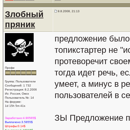
Злобный
9.8.2008, 21:13
пряник
предложение было 
топикстартер не "и
протеворечит свое
Профи
тогда идет речь, е
умеет, а минус в р
Группа: Пользователи
Сообщений: 1 732
Регистрация: 8.2.2006
пользователей в се
Из: Россия, Омск
Пользователь №: 14
На форуме:
1d 15h 5m 41s
ЗЫ Предложение п
Заработано:4.90565$
Выплачено:3.5855$
Штрафы:0.14$