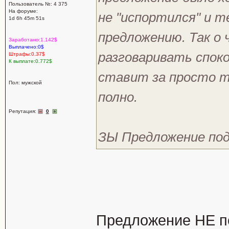
Пользователь №: 4 375
На форуме:
не "испортился" и 
1d 6h 45m 51s
предложению. Так о 
Заработано:1.142$
Выплачено:0$
разговаривать споко
Штрафы:0.37$
К выплате:0.772$
ставит за просто т
Пол: мужской
полно.
Репутация:
0
ЗЫ Предложение по
Предложение НЕ по