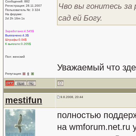
Сообщений: 882
Чво вы гонитесь за 
Регистрация: 28.11.2007
Пользователь №: 3 324
На форуме:
сад ей Богу.
2d 2h 16m 1s
Заработано:4.545$
Выплачено:4.3$
Штрафы:0.04$
К выплате:0.205$
Пол: женский
Уважаемый что зде
Репутация:
0
mestifun
9.8.2008, 20:44
полностью поддер
на wmforum.net.ru 