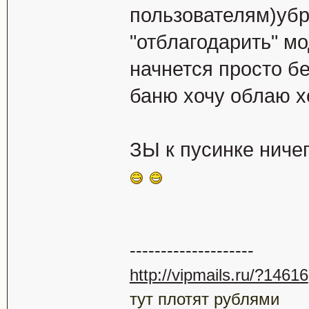
пользователям)убр
"отблагодарить" мо
начнется просто б
баню хочу облаю 
ЗЫ к пусинке ничег
--------------------
http://vipmails.ru/?14616
тут плотят рублями