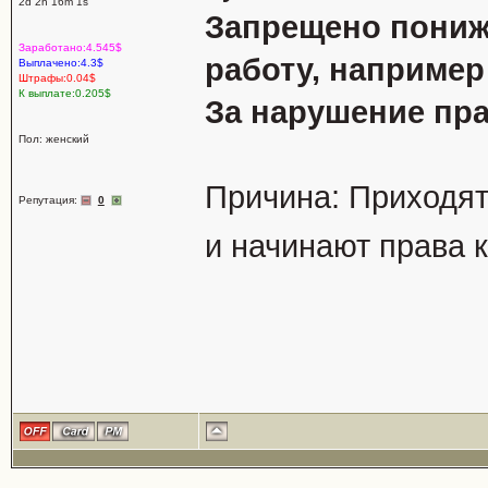
2d 2h 16m 1s
Запрещено пониж
Заработано:4.545$
работу, наприме
Выплачено:4.3$
Штрафы:0.04$
К выплате:0.205$
За нарушение пра
Пол: женский
Причина: Приходят 
Репутация:
0
и начинают права 