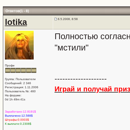
Ответов(1 - 8)
lotika
6.5.2008, 8:58
Полностью согласн
"мстили"
Профи
--------------------
Группа: Пользователи
Сообщений: 2 346
Играй и получай приз
Регистрация: 1.11.2006
Пользователь №: 460
На форуме:
0d 1h 49m 41s
Заработано:12.8191$
Выплачено:12.588$
Штрафы:0.0003$
К выплате:0.2308$