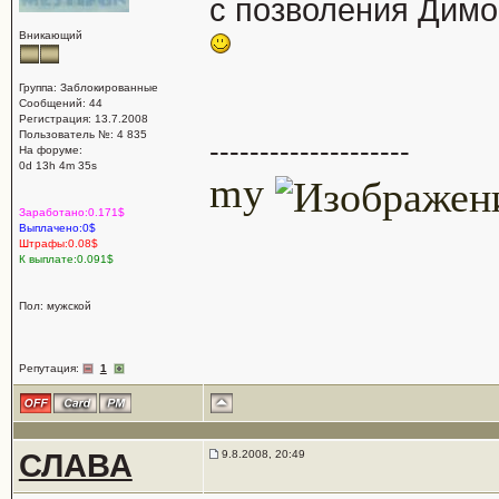
с позволения Димо
Вникающий
Группа: Заблокированные
Сообщений: 44
Регистрация: 13.7.2008
Пользователь №: 4 835
--------------------
На форуме:
0d 13h 4m 35s
my
Заработано:0.171$
Выплачено:0$
Штрафы:0.08$
К выплате:0.091$
Пол: мужской
Репутация:
1
СЛАВА
9.8.2008, 20:49