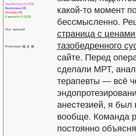
Заработано:0.262$
какой-то момент п
Выплачено:0$
Штрафы:0$
К выплате:0.262$
бессмысленно. Реш
Пол: мужской
страница с ценами
тазобедренного су
Репутация:
0
сайте. Перед опер
сделали МРТ, анал
терапевты — всё ч
эндопротезирован
анестезией, я был 
вообще. Команда 
постоянно объяснял