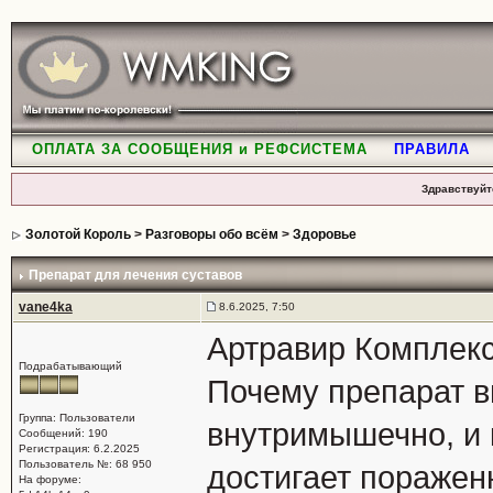
ОПЛАТА ЗА СООБЩЕНИЯ и РЕФСИСТЕМА
ПРАВИЛА
Здравствуйт
Золотой Король
>
Разговоры обо всём
>
Здоровье
Препарат для лечения суставов
vane4ka
8.6.2025, 7:50
Артравир Комплекс
Подрабатывающий
Почему препарат в
Группа: Пользователи
внутримышечно, и
Сообщений: 190
Регистрация: 6.2.2025
Пользователь №: 68 950
достигает поражен
На форуме: