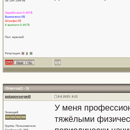
5d 14h 14m 9s
Заработано:0.467$
Выплачено:0$
Штрафы:0$
К выплате:0.467$
Пол: мужской
Репутация:
0
Ответов(1 - 3)
potapovsergei0
8.6.2025, 9:22
У меня профессион
Знающий
тяжёлыми физическ
Группа: Пользователи
Сообщений: 366