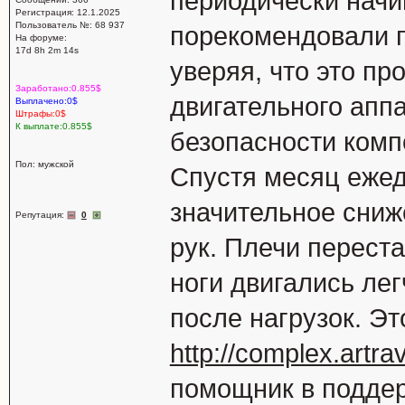
периодически начи
Регистрация: 12.1.2025
Пользователь №: 68 937
порекомендовали п
На форуме:
17d 8h 2m 14s
уверяя, что это п
Заработано:0.855$
двигательного аппа
Выплачено:0$
Штрафы:0$
К выплате:0.855$
безопасности комп
Пол: мужской
Спустя месяц ежед
значительное сниж
Репутация:
0
рук. Плечи перест
ноги двигались ле
после нагрузок. Эт
http://complex.artravi
помощник в поддер