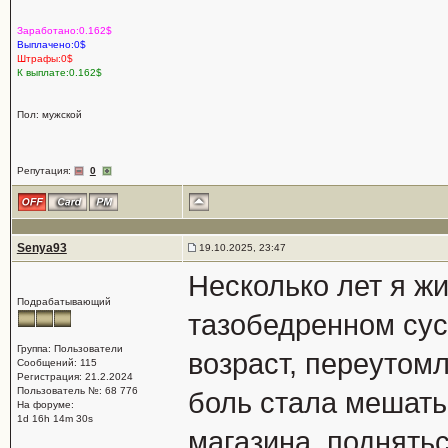
Заработано:0.162$
Выплачено:0$
Штрафы:0$
К выплате:0.162$
Пол: мужской
Репутация:
0
Senya93
19.10.2025, 23:47
Несколько лет я ж
Подрабатывающий
тазобедренном сус
Группа: Пользователи
возраст, переутом
Сообщений: 115
Регистрация: 21.2.2024
Пользователь №: 68 776
боль стала мешать
На форуме:
1d 16h 14m 30s
магазина, поднятьс