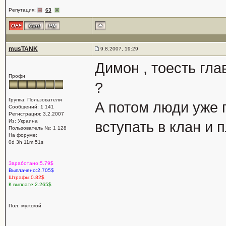
Репутация:
63
musTANK
9.8.2007, 19:29
Димон , тоесть гла
Профи
?
Группа: Пользователи
А потом люди уже
Сообщений: 1 141
Регистрация: 3.2.2007
Из: Украина
вступать в клан и п
Пользователь №: 1 128
На форуме:
0d 3h 11m 51s
Заработано:5.79$
Выплачено:2.705$
Штрафы:0.82$
К выплате:2.265$
Пол: мужской