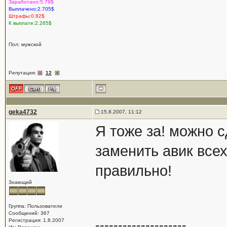
Заработано:5.79$
Выплачено:2.705$
Штрафы:0.82$
К выплате:2.265$
Пол: мужской
Репутация:
12
geka4732
15.8.2007, 11:12
Я тоже за! можно 
заменить авик всех
правильно!
Знающий
Группа: Пользователи
Сообщений: 367
Регистрация: 1.8.2007
--------------------