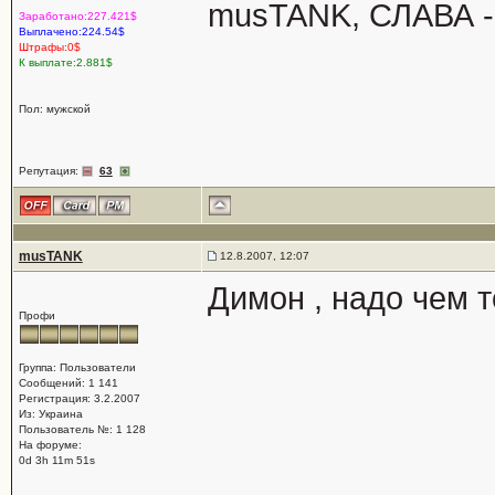
musTANK, СЛАВА - 
Заработано:227.421$
Выплачено:224.54$
Штрафы:0$
К выплате:2.881$
Пол: мужской
Репутация:
63
musTANK
12.8.2007, 12:07
Димон , надо чем т
Профи
Группа: Пользователи
Сообщений: 1 141
Регистрация: 3.2.2007
Из: Украина
Пользователь №: 1 128
На форуме:
0d 3h 11m 51s