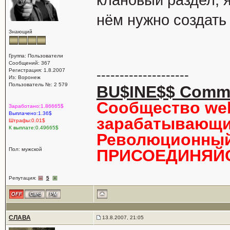
клановый раздел, я 
нём нужно создать 
Знающий
Группа: Пользователи
Сообщений: 367
Регистрация: 1.8.2007
--------------------
Из: Воронеж
Пользователь №: 2 579
BU$INE$$ Comm
Сообщество we
Заработано:1.86665$
Выплачено:1.36$
зарабатывающи
Штрафы:0.01$
К выплате:0.49665$
Революционный 
Пол: мужской
ПРИСОЕДИНЯЙС
Репутация:
5
СЛАВА
13.8.2007, 21:05