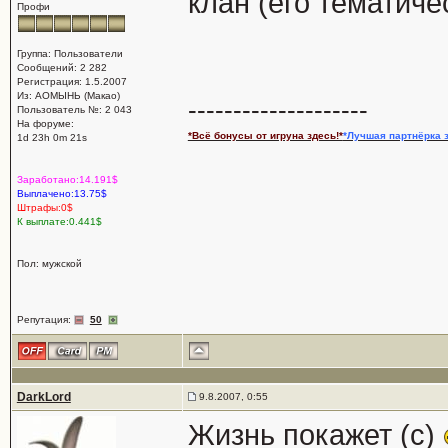
клан (его тематич
Профи
Группа: Пользователи
Сообщений: 2 282
Регистрация: 1.5.2007
Из: АОМЫНЬ (Макао)
--------------------
Пользователь №: 2 043
На форуме:
*Всё бонусы от игруна здесь!*
*Лучшая партнёрка з
1d 23h 0m 21s
Заработано:14.191$
Выплачено:13.75$
Штрафы:0$
К выплате:0.441$
Пол: мужской
Репутация:
50
DarkLord
9.8.2007, 0:55
Жизнь покажет (с)