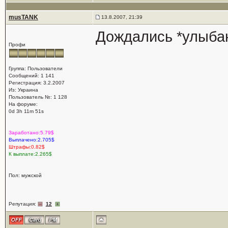
musTANK
13.8.2007, 21:39
Дождались *улыбаю
Профи
Группа: Пользователи
Сообщений: 1 141
Регистрация: 3.2.2007
Из: Украина
Пользователь №: 1 128
На форуме:
0d 3h 11m 51s
Заработано:5.79$
Выплачено:2.705$
Штрафы:0.82$
К выплате:2.265$
Пол: мужской
Репутация:
12