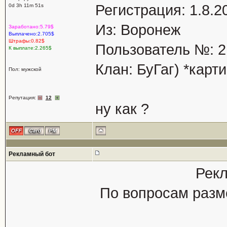
Регистрация: 1.8.2
0d 3h 11m 51s
Из: Воронеж
Заработано:5.79$
Выплачено:2.705$
Штрафы:0.82$
Пользователь №: 2
К выплате:2.265$
Клан: БуГаг) *карт
Пол: мужской
Репутация:
12
ну как ?
Рекламный бот
Рекл
По вопросам разм