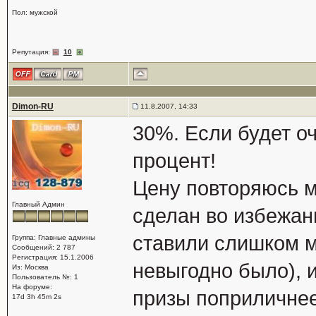
Пол: мужской
Репутация:
10
Dimon-RU
11.8.2007, 14:33
30%. Если будет оч
процент!
Цену повторяюсь м
Главный Админ
сделан во избежан
ставили слишком м
Группа: Главные админы
Сообщений: 2 787
Регистрация: 15.1.2006
невыгодно было), 
Из: Москва
Пользователь №: 1
На форуме:
призы поприличне
17d 3h 45m 2s