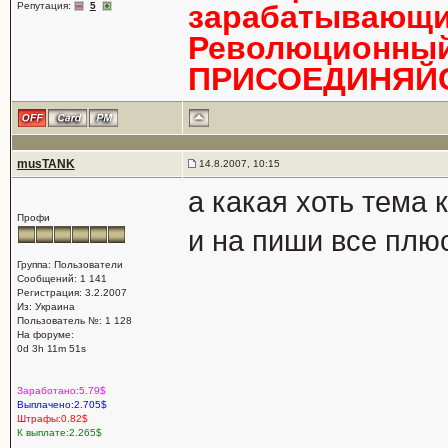
зарабатывающи
Репутация:
5
Революционный 
ПРИСОЕДИНЯЙС
musTANK
14.8.2007, 10:15
а какая хоть тема 
Профи
и на пиши все плю
Группа: Пользователи
Сообщений: 1 141
Регистрация: 3.2.2007
Из: Украина
Пользователь №: 1 128
На форуме:
0d 3h 11m 51s
Заработано:5.79$
Выплачено:2.705$
Штрафы:0.82$
К выплате:2.265$