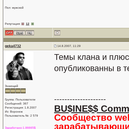
Пол: мужской
Репутация:
12
geka4732
14.8.2007, 11:29
Темы клана и плюс
опубликованны в т
Знающий
--------------------
Группа: Пользователи
Сообщений: 367
BU$INE$$ Comm
Регистрация: 1.8.2007
Из: Воронеж
Сообщество we
Пользователь №: 2 579
зарабатывающи
Заработано:1.86665$