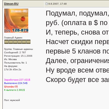
Dimon-RU
9.8.2007, 17:48
Подумал, подумал,
руб. (оплата в $ по
И, теперь, снова о
Главный Админ
Насчет скидки перв
первые 5 кланов п
Группа: Главные админы
Сообщений: 2 787
Регистрация: 15.1.2006
Далее, ограничения
Из: Москва
Пользователь №: 1
На форуме:
Ну вроде всем отве
17d 3h 45m 2s
Скоро будет все з
Заработано:227.421$
Выплачено:224.54$
Штрафы:0$
К выплате:2.881$
Пол: мужской