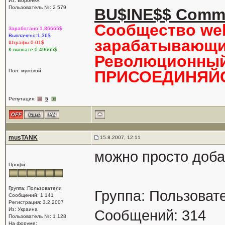
Из: Воронеж
Пользователь №: 2 579
BU$INE$$ Comm
Сообщество we
Заработано:1.86665$
Выплачено:1.36$
зарабатывающи
Штрафы:0.01$
К выплате:0.49665$
Революционный 
Пол: мужской
ПРИСОЕДИНЯЙС
Репутация:
5
musTANK
15.8.2007, 12:11
можно просто добав
Профи
Группа: Пользователи
Группа: Пользоват
Сообщений: 1 141
Регистрация: 3.2.2007
Из: Украина
Сообщений: 314
Пользователь №: 1 128
На форуме: