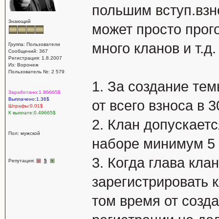
польшим вступ.взн
Знающий
может просто прого
много кланов и т.д
Группа: Пользователи
Сообщений: 367
Регистрация: 1.8.2007
Из: Воронеж
Пользователь №: 2 579
1. За создание тем
Заработано:1.86665$
Выплачено:1.36$
от всего взноса в 3
Штрафы:0.01$
К выплате:0.49665$
2. Клан допускает
Пол: мужской
наборе минимум 5 у
3. Когда глава кла
Репутация:
5
зарегистрировать к
том время от созд