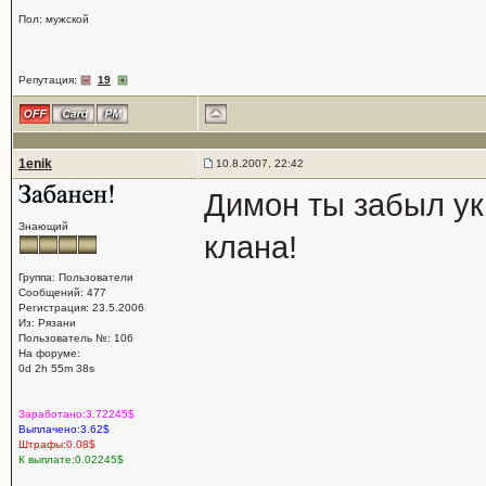
Пол: мужской
Репутация:
19
1enik
10.8.2007, 22:42
Димон ты забыл ук
Знающий
клана!
Группа: Пользователи
Сообщений: 477
Регистрация: 23.5.2006
Из: Рязани
Пользователь №: 106
На форуме:
0d 2h 55m 38s
Заработано:3.72245$
Выплачено:3.62$
Штрафы:0.08$
К выплате:0.02245$