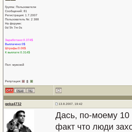
Группа: Пользователи
Сообщений: 81
Регистрация: 1.7.2007
Пользователь №: 2 388
На форуме:
0d 5h 7m 0s
Заработано:0.374$
Выплачено:0$
Штрафы:0.06$
К выплате:0.314$
Пол: мужской
Репутация:
0
geka4732
13.8.2007, 19:42
Дась, по-моему 10
факт что люди захо