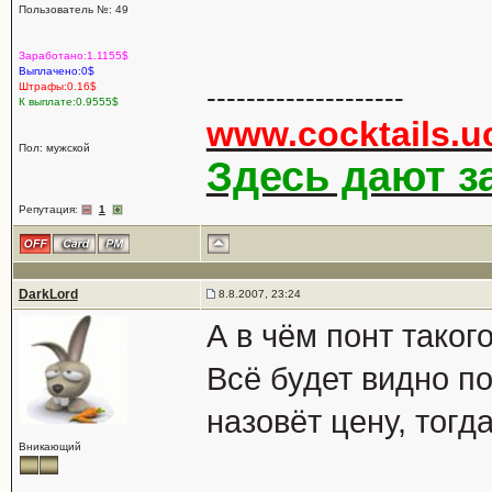
Пользователь №: 49
Заработано:1.1155$
Выплачено:0$
Штрафы:0.16$
--------------------
К выплате:0.9555$
www.cocktails.u
Пол: мужской
Здесь дают за
Репутация:
1
DarkLord
8.8.2007, 23:24
А в чём понт таког
Всё будет видно по
назовёт цену, тогд
Вникающий