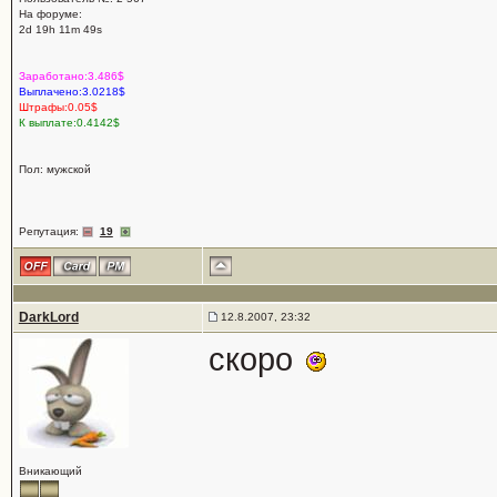
На форуме:
2d 19h 11m 49s
Заработано:3.486$
Выплачено:3.0218$
Штрафы:0.05$
К выплате:0.4142$
Пол: мужской
Репутация:
19
DarkLord
12.8.2007, 23:32
скоро
Вникающий