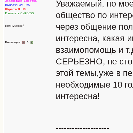
Уважаемый, по мо
Заработано:1.86665$
Выплачено:1.36$
Штрафы:0.01$
общество по интер
К выплате:0.49665$
через общение пол
Пол: мужской
интересна, какая 
Репутация:
5
взаимопомощь и т.
СЕРЬЕЗНО, не стои
этой темы,уже в п
необходимые 10 го
интересна!
--------------------