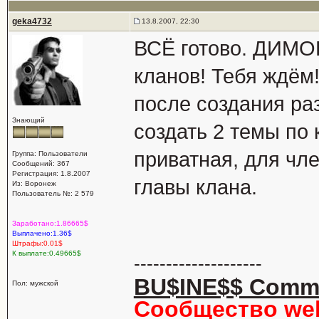
geka4732
13.8.2007, 22:30
ВСЁ готово. ДИМО
кланов! Тебя ждём
после создания ра
Знающий
создать 2 темы по к
приватная, для чле
Группа: Пользователи
Сообщений: 367
Регистрация: 1.8.2007
главы клана.
Из: Воронеж
Пользователь №: 2 579
Заработано:1.86665$
Выплачено:1.36$
Штрафы:0.01$
К выплате:0.49665$
--------------------
BU$INE$$ Comm
Пол: мужской
Сообщество we