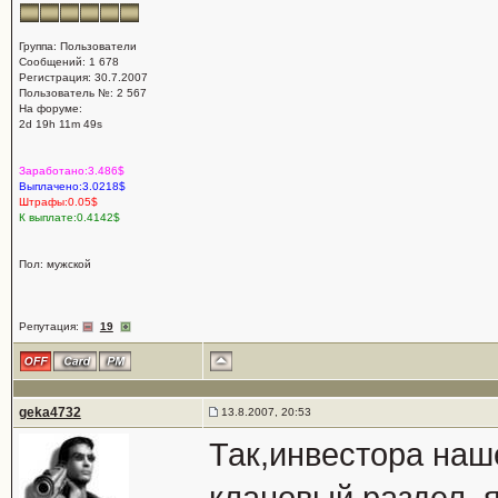
Группа: Пользователи
Сообщений: 1 678
Регистрация: 30.7.2007
Пользователь №: 2 567
На форуме:
2d 19h 11m 49s
Заработано:3.486$
Выплачено:3.0218$
Штрафы:0.05$
К выплате:0.4142$
Пол: мужской
Репутация:
19
geka4732
13.8.2007, 20:53
Так,инвестора наш