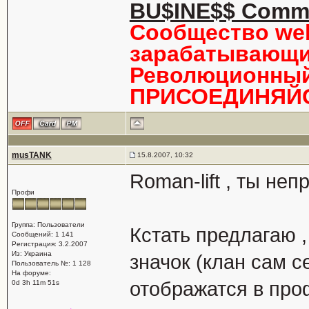
BU$INE$$ Comm
Сообщество we
зарабатывающи
Революционный 
ПРИСОЕДИНЯЙС
musTANK
15.8.2007, 10:32
Roman-lift , ты непр
Профи
Группа: Пользователи
Кстать предлагаю ,
Сообщений: 1 141
Регистрация: 3.2.2007
Из: Украина
значок (клан сам с
Пользователь №: 1 128
На форуме:
отображатся в про
0d 3h 11m 51s