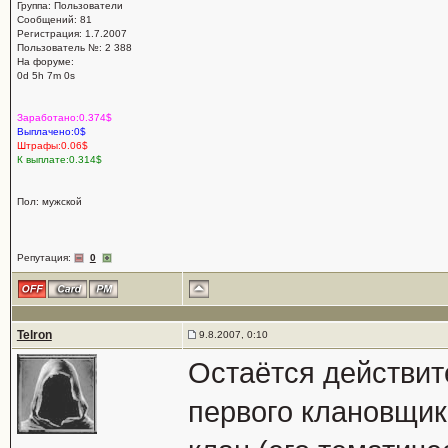
Группа: Пользователи
Сообщений: 81
Регистрация: 1.7.2007
Пользователь №: 2 388
На форуме:
0d 5h 7m 0s
Заработано:0.374$
Выплачено:0$
Штрафы:0.06$
К выплате:0.314$
Пол: мужской
Репутация:
0
Telron
9.8.2007, 0:10
Остаётся действит
первого клановщика