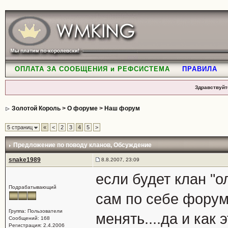
ОПЛАТА ЗА СООБЩЕНИЯ и РЕФСИСТЕМА
ПРАВИЛА
Здравствуйт
Золотой Король
>
О форуме
>
Наш форум
5 страниц
«
<
2
3
4
5
>
Предложение по поводу кланов
, Обсуждение
snake1989
8.8.2007, 23:09
если будет клан "о
Подрабатывающий
сам по себе форум
Группа: Пользователи
менять....да и как
Сообщений: 168
Регистрация: 2.4.2006