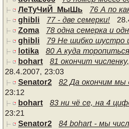
ЛеТуЧиЙ_МыШь
76 А по ка
ghibli
77 - две семерки!
28.
Zoma
78 одна семерка и од
ghibli
79 Не шибко шустро и
lotika
80 А куда торопитьс
bohart
81 окончит численку,
28.4.2007, 23:03
Senator2
82 Да окончим мы е
23:12
bohart
83 ни чё се, на 4 ци
23:21
Senator2
84 bohart - мы чис