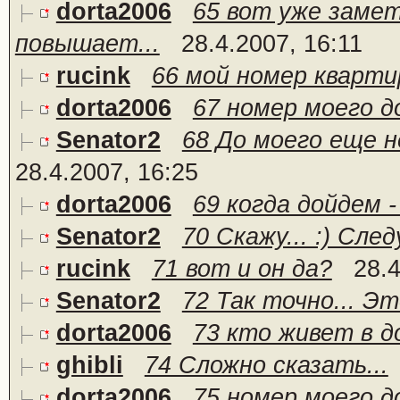
dorta2006
65 вот уже замет
повышает...
28.4.2007, 16:11
rucink
66 мой номер кварт
dorta2006
67 номер моего д
Senator2
68 До моего еще не
28.4.2007, 16:25
dorta2006
69 когда дойдем 
Senator2
70 Скажу... :) Сле
rucink
71 вот и он да?
28.4
Senator2
72 Так точно... Это
dorta2006
73 кто живет в д
ghibli
74 Сложно сказать...
dorta2006
75 номер моего д