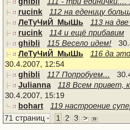
ghibli
111 - три единички.... 
rucink
112 на еденицу боль
ЛеТуЧиЙ_МыШь
113 на дв
rucink
114 и ещё прибавим
ghibli
115 Весело идем!
30.
ЛеТуЧиЙ_МыШь
116 да это
30.4.2007, 12:54
ghibli
117 Попробуем...
30.
Julianna
118 Всем привет, 
30.4.2007, 15:19
bohart
119 настроение супе
71 страниц
1
2
3
>
»