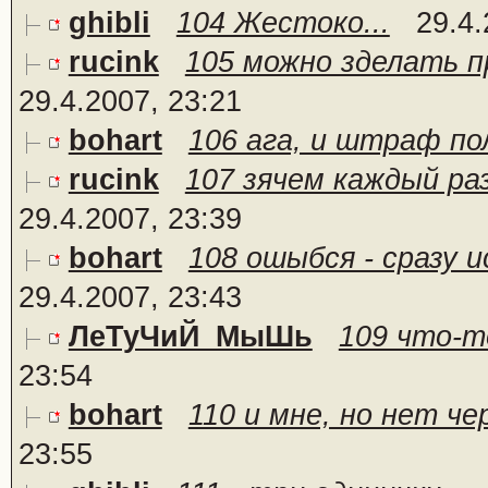
ghibli
104 Жестоко...
29.4.
rucink
105 можно зделать п
29.4.2007, 23:21
bohart
106 ага, и штраф по
rucink
107 зячем каждый ра
29.4.2007, 23:39
bohart
108 ошыбся - сразу и
29.4.2007, 23:43
ЛеТуЧиЙ_МыШь
109 что-т
23:54
bohart
110 и мне, но нет че
23:55