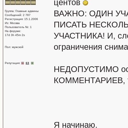
центов
ВАЖНО: ОДИН УЧ
Группа: Главные админы
Сообщений: 2 787
Регистрация: 15.1.2006
ПИСАТЬ НЕСКОЛЬ
Из: Москва
Пользователь №: 1
На форуме:
УЧАСТНИКА! И, сл
17d 3h 45m 2s
ограничения снима
Пол: мужской
Репутация:
63
НЕДОПУСТИМО ост
КОММЕНТАРИЕВ, т
Я начинаю.