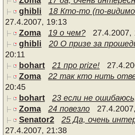
Zoma
17 да, очень интерес
ghibli
18 Кто-то (по-видимому
27.4.2007, 19:13
Zoma
19 о чем?
27.4.2007,
ghibli
20 О призе за прошед
20:11
bohart
21 про prize!
27.4.20
Zoma
22 так кто нить отв
20:45
bohart
23 если не ошибаюсь,
Zoma
24 повезло
27.4.2007
Senator2
25 Да, очень интер
27.4.2007, 21:38