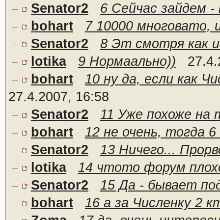
Senator2
6 Сейчас зайдем -
bohart
7 10000 многовато, и
Senator2
8 Эт смотря как и
lotika
9 Нормаально))
27.4.
bohart
10 ну да, если как Чи
27.4.2007, 16:58
Senator2
11 Уже похоже на то
bohart
12 не очень, тогда 6
Senator2
13 Ничего... Прорв
lotika
14 чтото форум пло
Senator2
15 Да - бывает по
bohart
16 а за Численку 2 к