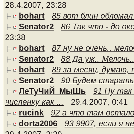
28.4.2007, 23:28
bohart
85 вот блин обломал 
Senator2
86 Так что - до ок
23:38
bohart
87 ну не очень.. мело
Senator2
88 Да уж.. Мелочь...
bohart
89 за месяц, думаю,
Senator2
90 Будем старатьс
ЛеТуЧиЙ_МыШь
91 Ну так
численку как ...
29.4.2007, 0:41
rucink
92 а что там остал
dorta2006
93 9907, если я н