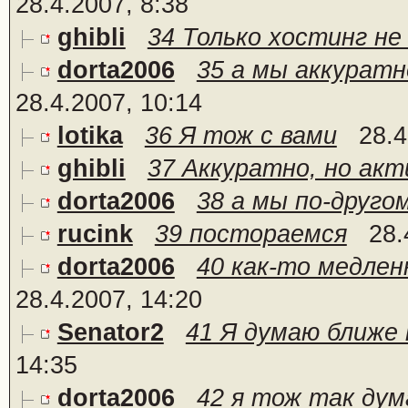
28.4.2007, 8:38
ghibli
34 Только хостинг не
dorta2006
35 а мы аккуратн
28.4.2007, 10:14
lotika
36 Я тож с вами
28.4
ghibli
37 Аккуратно, но акти
dorta2006
38 а мы по-друго
rucink
39 постораемся
28.
dorta2006
40 как-то медлен
28.4.2007, 14:20
Senator2
41 Я думаю ближе 
14:35
dorta2006
42 я тож так дум