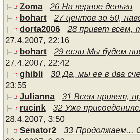
Zoma
26 На верное деньги
bohart
27 центов зо 50, нав
dorta2006
28 привет всем, т
27.4.2007, 22:16
bohart
29 если Мы будем пис
27.4.2007, 22:42
ghibli
30 Да, мы ее в два сч
23:55
Julianna
31 Всем привет, пр
rucink
32 Уже присоеденилс
28.4.2007, 3:50
Senator2
33 Продолжаем... 