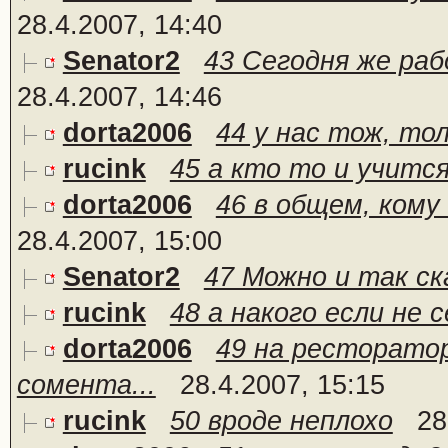
28.4.2007, 14:40
Senator2
43 Сегодня же рабо
28.4.2007, 14:46
dorta2006
44 у нас тож, то
rucink
45 а кто то и учитс
dorta2006
46 в общем, кому 
28.4.2007, 15:00
Senator2
47 Можно и так ск
rucink
48 а накого если не 
dorta2006
49 на ресторатор
сомента...
28.4.2007, 15:15
rucink
50 вроде неплохо
28