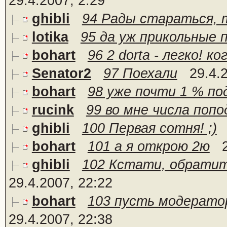
29.4.2007, 2:29
ghibli
94 Рады стараться, т
lotika
95 да уж прикольные 
bohart
96 2 dorta - легко! к
Senator2
97 Поехали
29.4.
bohart
98 уже почти 1 % по
rucink
99 во мне числа поп
ghibli
100 Первая сотня! ;)
bohart
101 а я открою 2ю
ghibli
102 Кстати, обратит
29.4.2007, 22:22
bohart
103 пусть модерато
29.4.2007, 22:38