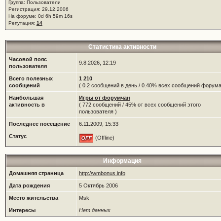
Группа: Пользователи
Регистрация: 29.12.2006
На форуме: 0d 6h 59m 16s
Репутация:
14
Статистика активности
Часовой пояс
9.8.2026, 12:19
пользователя
Всего полезных
1 210
сообщений
( 0.2 сообщений в день / 0.40% всех сообщений форума
Наибольшая
Игры от форумчан
активность в
( 772 сообщений / 45% от всех сообщений этого
пользователя )
Последнее посещение
6.11.2009, 15:33
Статус
(Offline)
Информация
Домашняя страница
http://wmbonus.info
Дата рождения
5 Октябрь 2006
Место жительства
Msk
Интересы
Нет данных