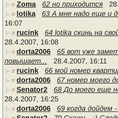
Zoma
62 но приходится
28
lotika
63 А мне надо еще и 
16:07
rucink
64 lotika скинь на св
28.4.2007, 16:08
dorta2006
65 вот уже замет
повышает...
28.4.2007, 16:11
rucink
66 мой номер кварт
dorta2006
67 номер моего д
Senator2
68 До моего еще не
28.4.2007, 16:25
dorta2006
69 когда дойдем 