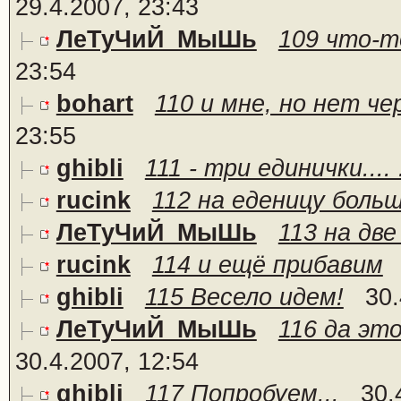
29.4.2007, 23:43
ЛеТуЧиЙ_МыШь
109 что-т
23:54
bohart
110 и мне, но нет че
23:55
ghibli
111 - три единички.... 
rucink
112 на еденицу боль
ЛеТуЧиЙ_МыШь
113 на дв
rucink
114 и ещё прибавим
ghibli
115 Весело идем!
30.
ЛеТуЧиЙ_МыШь
116 да это
30.4.2007, 12:54
ghibli
117 Попробуем...
30.