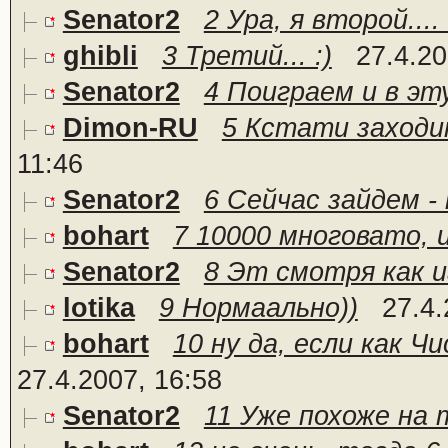
Senator2
2 Ура, я второй.... 
ghibli
3 Третий... :)
27.4.20
Senator2
4 Поиграем и в эту
Dimon-RU
5 Кстати заходит
11:46
Senator2
6 Сейчас зайдем -
bohart
7 10000 многовато, и
Senator2
8 Эт смотря как и
lotika
9 Нормаально))
27.4.
bohart
10 ну да, если как Чи
27.4.2007, 16:58
Senator2
11 Уже похоже на то