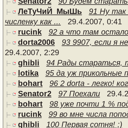
Senator2
90 Будем старатьс
ЛеТуЧиЙ_МыШь
91 Ну так
численку как ...
29.4.2007, 0:41
rucink
92 а что там остал
dorta2006
93 9907, если я н
29.4.2007, 2:29
ghibli
94 Рады стараться, т
lotika
95 да уж прикольные 
bohart
96 2 dorta - легко! к
Senator2
97 Поехали
29.4.
bohart
98 уже почти 1 % по
rucink
99 во мне числа поп
ghibli
100 Первая сотня! ;)