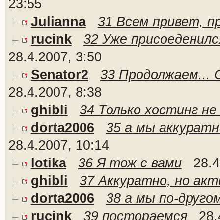
23:55
Julianna
31 Всем привет, пр
rucink
32 Уже присоеденилс
28.4.2007, 3:50
Senator2
33 Продолжаем... 
28.4.2007, 8:38
ghibli
34 Только хостинг не
dorta2006
35 а мы аккуратн
28.4.2007, 10:14
lotika
36 Я тож с вами
28.4
ghibli
37 Аккуратно, но акти
dorta2006
38 а мы по-друго
rucink
39 постораемся
28.