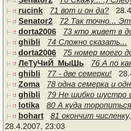
Senator2
70 Скажу... :) Сле
rucink
71 вот и он да?
28.4
Senator2
72 Так точно... Это
dorta2006
73 кто живет в д
ghibli
74 Сложно сказать...
dorta2006
75 номер моего д
ЛеТуЧиЙ_МыШь
76 А по ка
ghibli
77 - две семерки!
28.
Zoma
78 одна семерка и од
ghibli
79 Не шибко шустро и
lotika
80 А куда торопитьс
bohart
81 окончит численку,
28.4.2007, 23:03