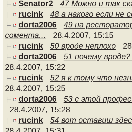
Senator2
47 Можно и так ск
rucink
48 а накого если не 
dorta2006
49 на ресторатор
сомента...
28.4.2007, 15:15
rucink
50 вроде неплохо
28
dorta2006
51 почему вроде?
28.4.2007, 15:22
rucink
52 я к тому что незн
28.4.2007, 15:25
dorta2006
53 с этой профес
28.4.2007, 15:28
rucink
54 вот оставиш здес
28.4.2007, 15:31