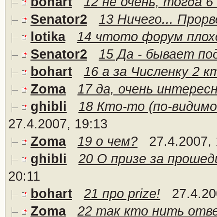
bohart
12 не очень, тогда 6
Senator2
13 Ничего... Прорв
lotika
14 чтото форум пло
Senator2
15 Да - бывает по
bohart
16 а за Численку 2 к
Zoma
17 да, очень интерес
ghibli
18 Кто-то (по-видимому
27.4.2007, 19:13
Zoma
19 о чем?
27.4.2007,
ghibli
20 О призе за прошед
20:11
bohart
21 про prize!
27.4.20
Zoma
22 так кто нить отв