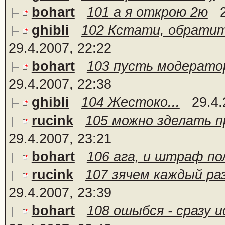
bohart
101 а я открою 2ю
ghibli
102 Кстати, обратит
29.4.2007, 22:22
bohart
103 пусть модерато
29.4.2007, 22:38
ghibli
104 Жестоко...
29.4.
rucink
105 можно зделать п
29.4.2007, 23:21
bohart
106 ага, и штраф по
rucink
107 зячем каждый ра
29.4.2007, 23:39
bohart
108 ошыбся - сразу и