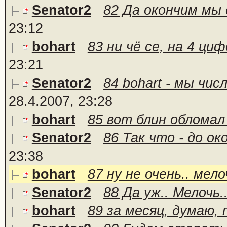
Senator2
82 Да окончим мы е
23:12
bohart
83 ни чё се, на 4 ци
23:21
Senator2
84 bohart - мы чис
28.4.2007, 23:28
bohart
85 вот блин обломал 
Senator2
86 Так что - до ок
23:38
bohart
87 ну не очень.. мело
Senator2
88 Да уж.. Мелочь...
bohart
89 за месяц, думаю,