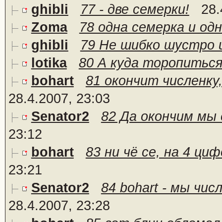
ghibli
77 - две семерки!
28.
Zoma
78 одна семерка и од
ghibli
79 Не шибко шустро и
lotika
80 А куда торопитьс
bohart
81 окончит численку,
28.4.2007, 23:03
Senator2
82 Да окончим мы е
23:12
bohart
83 ни чё се, на 4 ци
23:21
Senator2
84 bohart - мы чис
28.4.2007, 23:28