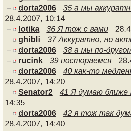
dorta2006
35 а мы аккуратн
28.4.2007, 10:14
lotika
36 Я тож с вами
28.4
ghibli
37 Аккуратно, но акти
dorta2006
38 а мы по-друго
rucink
39 постораемся
28.
dorta2006
40 как-то медлен
28.4.2007, 14:20
Senator2
41 Я думаю ближе 
14:35
dorta2006
42 я тож так дум
28.4.2007, 14:40