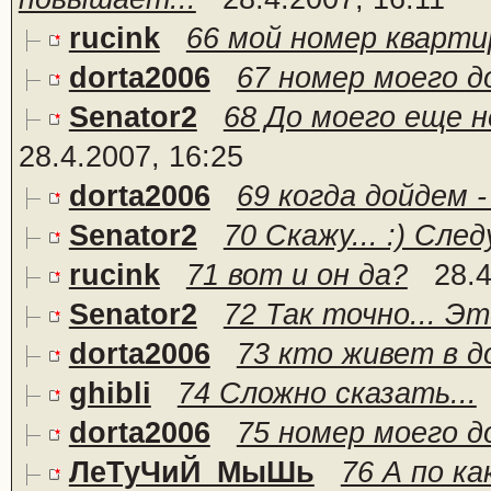
rucink
66 мой номер кварт
dorta2006
67 номер моего д
Senator2
68 До моего еще не
28.4.2007, 16:25
dorta2006
69 когда дойдем 
Senator2
70 Скажу... :) Сле
rucink
71 вот и он да?
28.4
Senator2
72 Так точно... Это
dorta2006
73 кто живет в д
ghibli
74 Сложно сказать...
dorta2006
75 номер моего д
ЛеТуЧиЙ_МыШь
76 А по ка