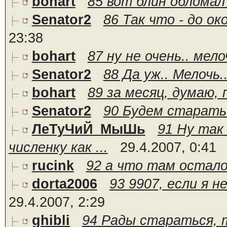
bohart
85 вот блин обломал 
Senator2
86 Так что - до ок
23:38
bohart
87 ну не очень.. мело
Senator2
88 Да уж.. Мелочь...
bohart
89 за месяц, думаю,
Senator2
90 Будем старатьс
ЛеТуЧиЙ_МыШь
91 Ну так
численку как ...
29.4.2007, 0:41
rucink
92 а что там остал
dorta2006
93 9907, если я н
29.4.2007, 2:29
ghibli
94 Рады стараться, т