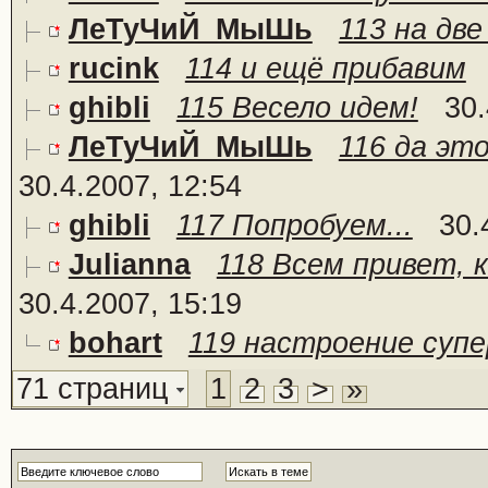
ЛеТуЧиЙ_МыШь
113 на дв
rucink
114 и ещё прибавим
ghibli
115 Весело идем!
30.
ЛеТуЧиЙ_МыШь
116 да это
30.4.2007, 12:54
ghibli
117 Попробуем...
30.
Julianna
118 Всем привет, 
30.4.2007, 15:19
bohart
119 настроение супе
71 страниц
1
2
3
>
»