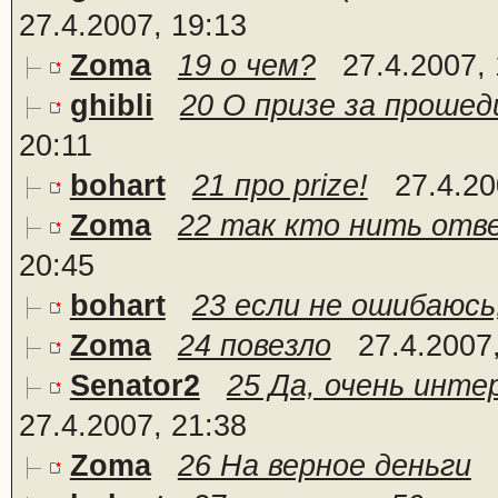
27.4.2007, 19:13
Zoma
19 о чем?
27.4.2007,
ghibli
20 О призе за прошед
20:11
bohart
21 про prize!
27.4.20
Zoma
22 так кто нить отв
20:45
bohart
23 если не ошибаюсь,
Zoma
24 повезло
27.4.2007
Senator2
25 Да, очень интер
27.4.2007, 21:38
Zoma
26 На верное деньги