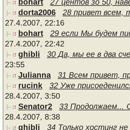
bohart
27 центов зо 50, нав
dorta2006
28 привет всем, т
27.4.2007, 22:16
bohart
29 если Мы будем пис
27.4.2007, 22:42
ghibli
30 Да, мы ее в два сч
23:55
Julianna
31 Всем привет, пр
rucink
32 Уже присоеденилс
28.4.2007, 3:50
Senator2
33 Продолжаем... 
28.4.2007, 8:38
ghibli
34 Только хостинг не