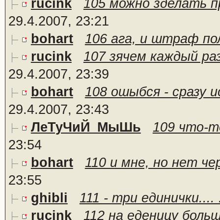
rucink
105 можно зделать п
29.4.2007, 23:21
bohart
106 ага, и штраф по
rucink
107 зячем каждый ра
29.4.2007, 23:39
bohart
108 ошыбся - сразу и
29.4.2007, 23:43
ЛеТуЧиЙ_МыШь
109 что-т
23:54
bohart
110 и мне, но нет че
23:55
ghibli
111 - три единички.... 
rucink
112 на еденицу боль