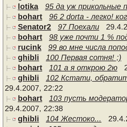
lotika
95 да уж прикольные 
bohart
96 2 dorta - легко! к
Senator2
97 Поехали
29.4.
bohart
98 уже почти 1 % по
rucink
99 во мне числа поп
ghibli
100 Первая сотня! ;)
bohart
101 а я открою 2ю
ghibli
102 Кстати, обратит
29.4.2007, 22:22
bohart
103 пусть модерато
29.4.2007, 22:38
ghibli
104 Жестоко...
29.4.