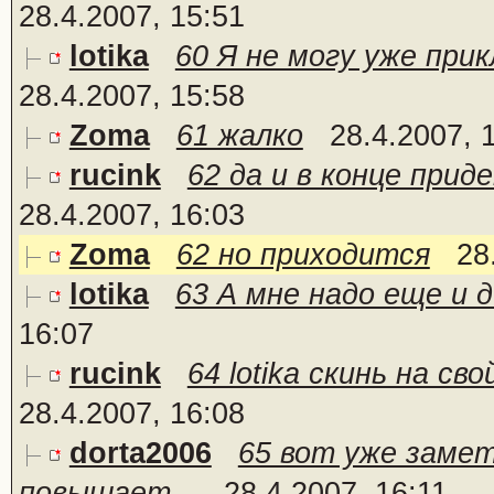
28.4.2007, 15:51
lotika
60 Я не могу уже прик
28.4.2007, 15:58
Zoma
61 жалко
28.4.2007, 
rucink
62 да и в конце прид
28.4.2007, 16:03
Zoma
62 но приходится
28
lotika
63 А мне надо еще и 
16:07
rucink
64 lotika скинь на св
28.4.2007, 16:08
dorta2006
65 вот уже замет
повышает...
28.4.2007, 16:11