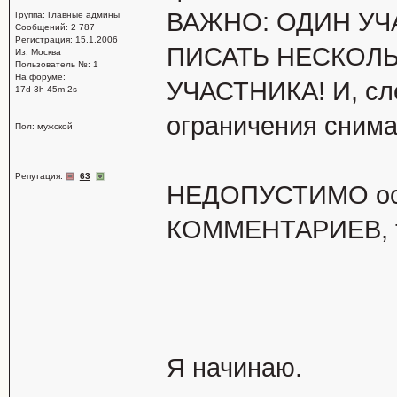
ВАЖНО: ОДИН УЧ
Группа: Главные админы
Сообщений: 2 787
Регистрация: 15.1.2006
ПИСАТЬ НЕСКОЛЬ
Из: Москва
Пользователь №: 1
На форуме:
УЧАСТНИКА! И, сл
17d 3h 45m 2s
ограничения снима
Пол: мужской
Репутация:
63
НЕДОПУСТИМО ост
КОММЕНТАРИЕВ, т
Я начинаю.