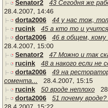
Senator2
43 Сегодня же рабо
28.4.2007, 14:46
dorta2006
44 у нас тож, то
rucink
45 а кто то и учитс
dorta2006
46 в общем, кому 
28.4.2007, 15:00
Senator2
47 Можно и так ск
rucink
48 а накого если не 
dorta2006
49 на ресторатор
сомента...
28.4.2007, 15:15
rucink
50 вроде неплохо
28
dorta2006
51 почему вроде?
28.4.2007, 15:22