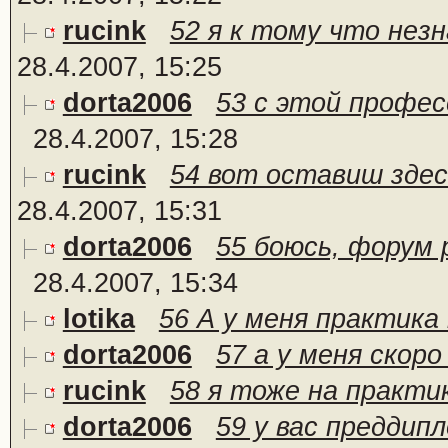
rucink
52 я к тому что незн
28.4.2007, 15:25
dorta2006
53 с этой профес
28.4.2007, 15:28
rucink
54 вот оставиш здес
28.4.2007, 15:31
dorta2006
55 боюсь, форум 
28.4.2007, 15:34
lotika
56 А у меня практика 
dorta2006
57 а у меня скоро
rucink
58 я тоже на практи
dorta2006
59 у вас преддипл