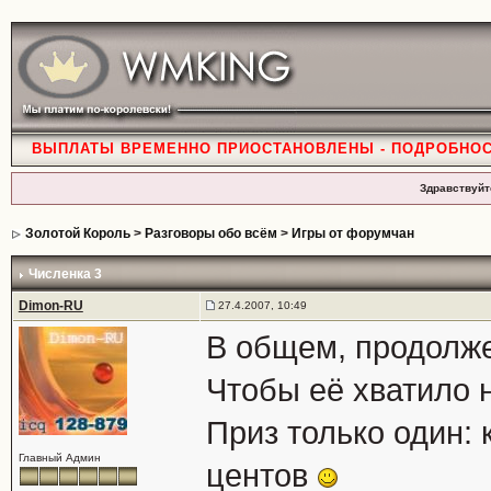
ВЫПЛАТЫ ВРЕМЕННО ПРИОСТАНОВЛЕНЫ - ПОДРОБНО
Здравствуйт
Золотой Король
>
Разговоры обо всём
>
Игры от форумчан
Численка 3
Dimon-RU
27.4.2007, 10:49
В общем, продолже
Чтобы её хватило н
Приз только один: 
Главный Админ
центов