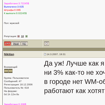
Заработано:3.72245$
Выплачено:3.62$
Штрафы:0.08$
К выплате:0.02245$
Пол: мужской
Репутация:
10
Nikitian
14.3.2007, 19:31
Да уж! Лучше как я
Вникающий
ни 3% как-то не хо
Группа: Пользователи
в городе нет WM-об
Сообщений: 47
Регистрация: 18.12.2006
Пользователь №: 618
работают как хотя
На форуме:
0d 1h 12m 8s
Заработано:0.336$