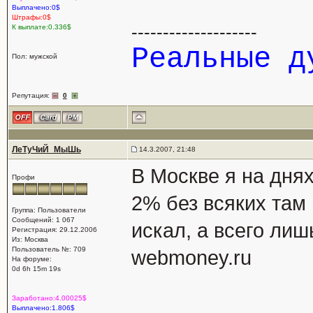
Выплачено:0$
Штрафы:0$
--------------------
К выплате:0.336$
Реальные 
Пол: мужской
Репутация:
0
ЛеТуЧиЙ_МыШь
14.3.2007, 21:48
В Москве я на дня
Профи
2% без всяких там 
Группа: Пользователи
Сообщений: 1 067
искал, а всего лиш
Регистрация: 29.12.2006
Из: Москва
Пользователь №: 709
webmoney.ru
На форуме:
0d 6h 15m 19s
Заработано:4.00025$
Выплачено:1.806$