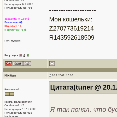
Сообщений: 95
Регистрация: 6.1.2007
--------------------
Пользователь №: 786
Мои кошельки:
Заработано:0.854$
Выплачено:0$
Штрафы:0.1$
Z270773619214
К выплате:0.754$
R143592618509
Пол: мужской
Репутация:
0
Nikitian
20.1.2007, 16:06
Цитата(tuner @ 20.1.
Вникающий
Группа: Пользователи
Сообщений: 47
Я так понял, что бу
Регистрация: 18.12.2006
Пользователь №: 618
На форуме: