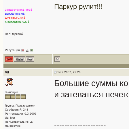
Паркур рулит!!!
Заработано:1.467$
Выплачено:0$
Штрафы:0.44$
К выплате:1.027$
Пол: мужской
Репутация:
-3
Vit
14.2.2007, 22:20
Большие суммы кон
и затеваться нечег
Знающий
Группа: Пользователи
Сообщений: 248
Регистрация: 9.3.2006
Из: Mur
Пользователь №: 27
--------------------
На форуме: