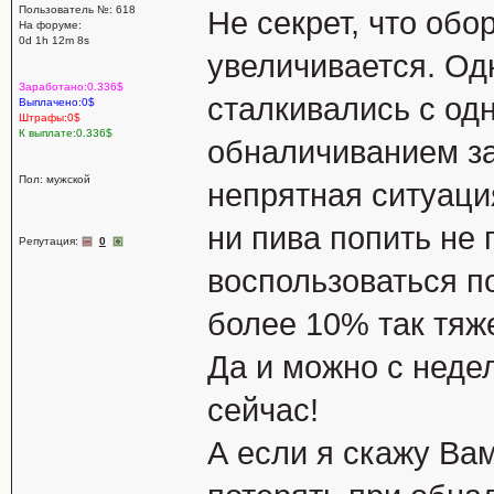
Пользователь №: 618
Не секрет, что об
На форуме:
0d 1h 12m 8s
увеличивается. Одн
Заработано:0.336$
сталкивались с одн
Выплачено:0$
Штрафы:0$
К выплате:0.336$
обналичиванием з
Пол: мужской
непрятная ситуация
ни пива попить не
Репутация:
0
воспользоваться п
более 10% так тяже
Да и можно с неде
сейчас!
А если я скажу Вам