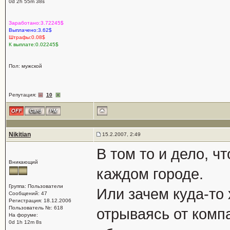
0d 2h 55m 38s
Заработано:3.72245$
Выплачено:3.62$
Штрафы:0.08$
К выплате:0.02245$
Пол: мужской
Репутация:
10
Nikitian
15.2.2007, 2:49
В том то и дело, 
Вникающий
каждом городе.
Группа: Пользователи
Или зачем куда-то 
Сообщений: 47
Регистрация: 18.12.2006
Пользователь №: 618
отрываясь от комп
На форуме:
0d 1h 12m 8s