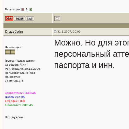
Репутация:
0
CrazyJohn
31.1.2007, 20:09
Можно. Но для это
Вникающий
персональный аттес
Группа: Пользователи
паспорта и инн.
Сообщений: 44
Регистрация: 25.12.2006
Пользователь №: 686
На форуме:
0d 0h 9m 27s
Заработано:0.33834$
Выплачено:0$
Штрафы:0.03$
К выплате:0.30834$
Пол: мужской