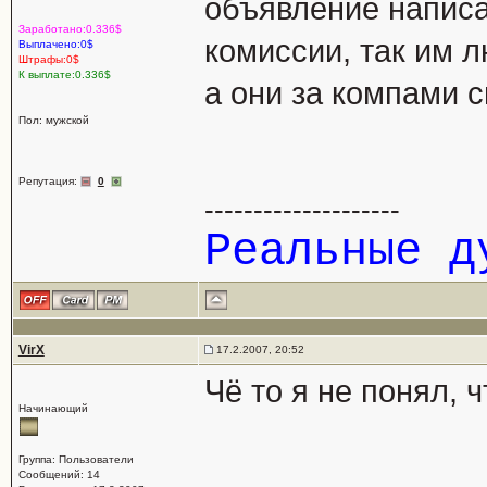
объявление написа
Заработано:0.336$
комиссии, так им л
Выплачено:0$
Штрафы:0$
К выплате:0.336$
а они за компами 
Пол: мужской
Репутация:
0
--------------------
Реальные 
VirX
17.2.2007, 20:52
Чё то я не понял, 
Начинающий
Группа: Пользователи
Сообщений: 14