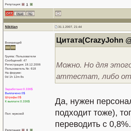
Репутация:
1
Nikitian
31.1.2007, 21:44
Цитата(CrazyJohn @ 
Вникающий
Группа: Пользователи
Сообщений: 47
Можно. Но для этог
Регистрация: 18.12.2006
Пользователь №: 618
На форуме:
аттестат, либо отп
0d 1h 12m 8s
Заработано:0.336$
Выплачено:0$
Штрафы:0$
Да, нужен персона
К выплате:0.336$
подходит тоже), то
Пол: мужской
переводить с 0,8%.
Репутация:
0