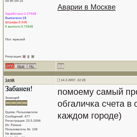
0d 9h 0m 2s
Аварии в Москве
Заработано:2.2764$
Выплачено:1$
Штрафы:0.54$
К выплате:0.7364$
Пол: мужской
Репутация:
0
1enik
14.2.2007, 22:26
помоему самый про
Знающий
обгаличка счета в 
Группа: Пользователи
каждом городе)
Сообщений: 477
Регистрация: 23.5.2006
Из: Рязани
Пользователь №: 106
На форуме: