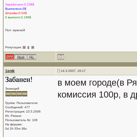
Заработано:0.238$
Выплачено:0$
Штрафы:0.04$
К выплате:0.198$
Пол: мужской
Репутация:
0
1enik
14.3.2007, 19:17
в моем городе(в Ря
Знающий
комиссия 100р, в д
Группа: Пользователи
Сообщений: 477
Регистрация: 23.5.2006
Из: Рязани
Пользователь №: 106
На форуме:
0d 2h 55m 38s