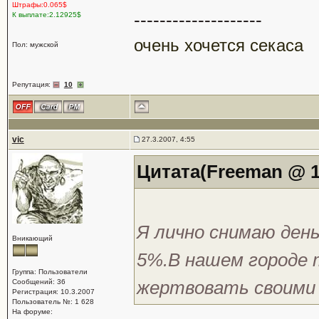
Штрафы:0.065$
--------------------
К выплате:2.12925$
очень хочется секаса
Пол: мужской
Репутация:
10
vic
27.3.2007, 4:55
Цитата(Freeman @ 14
Я лично снимаю ден
Вникающий
5%.В нашем городе 
Группа: Пользователи
жертвовать своими
Сообщений: 36
Регистрация: 10.3.2007
Пользователь №: 1 628
На форуме: