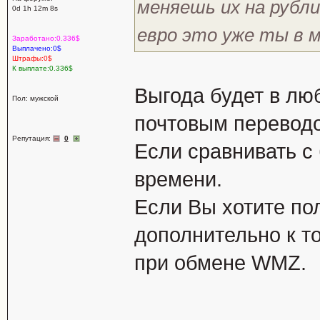
меняешь их на рубли.
0d 1h 12m 8s
евро это уже ты в 
Заработано:0.336$
Выплачено:0$
Штрафы:0$
К выплате:0.336$
Выгода будет в лю
Пол: мужской
почтовым перевод
Репутация:
0
Если сравнивать с 
времени.
Если Вы хотите по
дополнительно к то
при обмене WMZ.