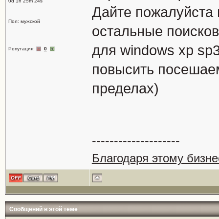
0d 1h 25m 24s
Дайте пожалуйста 
Пол: мужской
остальные поисков
для windows xp sp3
Репутация:
0
повысить посешаем
пределах)
--------------------
Благодаря этому бизне
Сообщений в этой теме