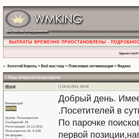
ВЫПЛАТЫ ВРЕМЕННО ПРИОСТАНОВЛЕНЫ - ПОДРОБНО
Здравствуйт
Золотой Король
>
Веб мастеру
>
Поисковая оптимизация
>
Яндекс
Пару вопросов по раскрутке
Mozgi
14.12.2011, 20:19
Добрый день. Имеет
Вникающий
.Посетителей в сут
Группа: Пользователи
По парочке поиско
Сообщений: 45
Регистрация: 14.12.2011
Пользователь №: 9 438
первой позиции,на
На форуме: