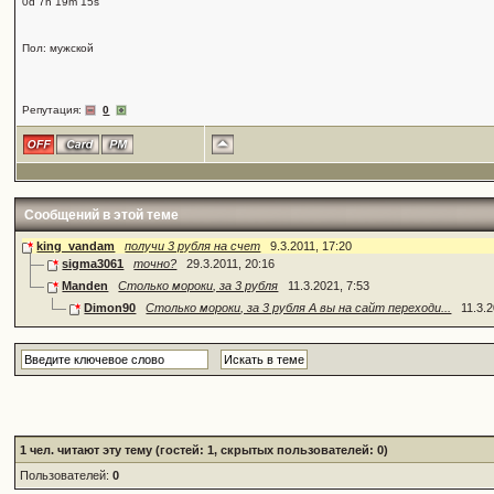
0d 7h 19m 15s
Пол: мужской
Репутация:
0
Сообщений в этой теме
king_vandam
получи 3 рубля на счет
9.3.2011, 17:20
sigma3061
точно?
29.3.2011, 20:16
Manden
Столько мороки, за 3 рубля
11.3.2021, 7:53
Dimon90
Столько мороки, за 3 рубля А вы на сайт переходи...
11.3.
1
чел. читают эту тему (гостей: 1, скрытых пользователей: 0)
Пользователей:
0