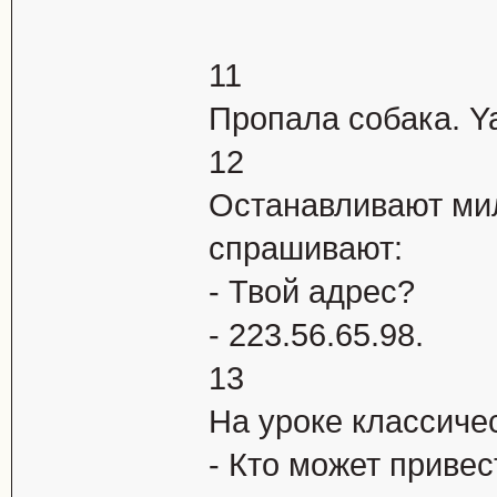
11
Пpопала собака. Ya
12
Останавливают ми
спрашивают:
- Твой адрес?
- 223.56.65.98.
13
Hа уpоке классиче
- Кто может пpивес