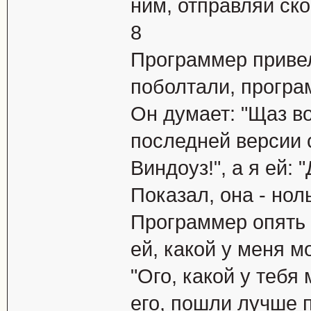
ним, отправляй ско
8
Пpогpаммеp пpивел
поболтали, пpогpа
Он думает: "Щаз во
последней веpсии с
Виндоуз!", а я ей:
Показал, она - нол
Программер опять д
ей, какой у меня м
"Ого, какой у тебя 
его, пошли лучше 