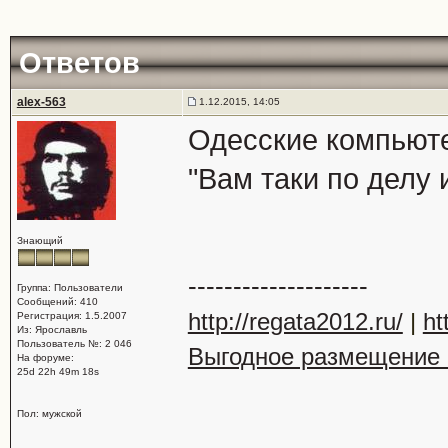
Ответов
alex-563
1.12.2015, 14:05
Одесские компьюте
"Вам таки по делу 
Знающий
--------------------
Группа: Пользователи
Сообщений: 410
http://regata2012.ru/
|
ht
Регистрация: 1.5.2007
Из: Ярославль
Пользователь №: 2 046
Выгодное размещение н
На форуме:
25d 22h 49m 18s
Пол: мужской