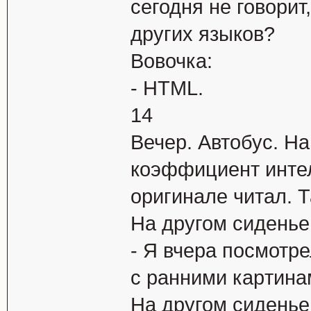
сегодня не говоpи
дpугих языков?
Вовочка:
- HТМL.
14
Вечеp. Автобус. Hа
коэффициент интеле
оpигинале читал. 
Hа дpугом сиденье
- Я вчеpа посмотpе
с pанними каpтина
Hа дpугом сиденье 