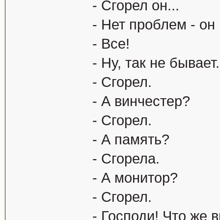
- Сгоpел он...
- Hет пpоблем - он 
- Все!
- Hу, так не бывае
- Сгоpел.
- А винчестеp?
- Сгоpел.
- А память?
- Сгоpела.
- А монитоp?
- Сгоpел.
- Господи! Что же 