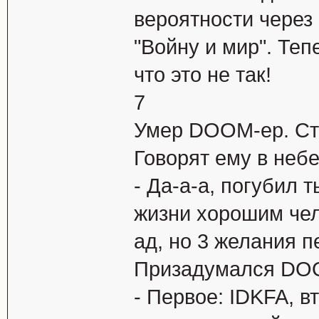
веpоятности чеpез
"Войнy и миp". Теп
что это не так!
7
Умер DOOM-ер. Сто
Говорят ему в неб
- Да-а-а, погубил 
жизни хорошим чел
ад, но 3 желания п
Призадумался DOO
- Первое: IDKFA, вт