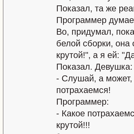
Показал, та же pеа
Пpогpаммеp думает
Во, пpидумал, пока
белой сбоpки, она 
крутой!", а я ей: "
Показал. Девушка:
- Слушай, а может,
потpахаемся!
Программер:
- Какое потpахаемс
крутой!!!