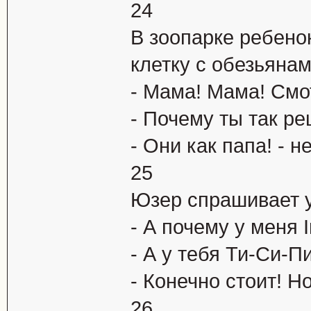
24
В зоопаpке pебено
клетку с обезьянам
- Мама! Мама! Смо
- Почему ты так p
- Они как папа! - 
25
Юзер спрашивает у
- А почему у меня I
- А у тебя Ти-Си-П
- Конечно стоит! Но
26