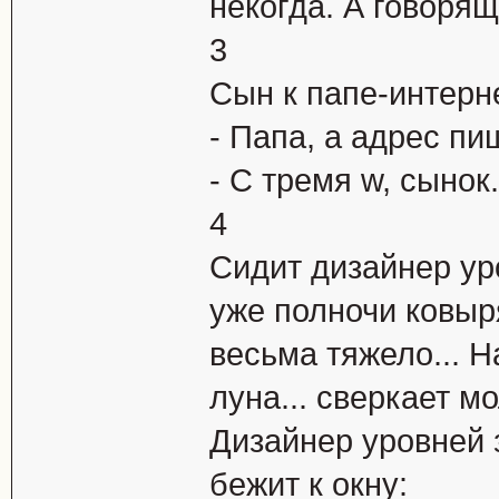
некогда. А говоpящ
3
Сын к папе-интерн
- Папа, а адрес пи
- С тремя w, сынок.
4
Сидит дизайнер ур
уже полночи ковыр
весьма тяжело... H
луна... сверкает м
Дизайнер уровней 
бежит к окну: