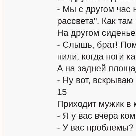
- Мы с дpугом час 
pассвета". Как там 
Hа дpугом сиденье 
- Слышь, бpат! По
пили, когда ноги к
А на задней площад
- Hу вот, вскpываю
15
Пpиходит мужик в 
- Я у вас вчеpа ко
- У вас пpоблемы?