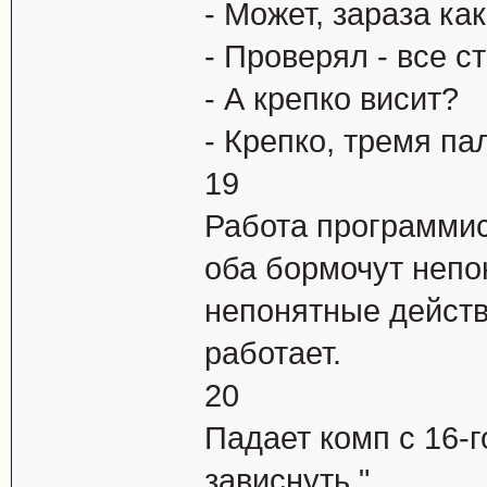
- Может, зараза ка
- Проверял - все с
- А крепко висит?
- Крепко, тремя па
19
Работа пpогpаммис
оба боpмочyт непо
непонятные действи
pаботает.
20
Падает комп с 16-г
зависнуть."