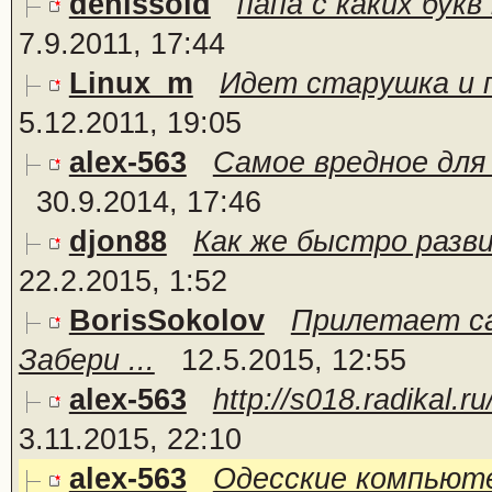
denissoid
папа с каких букв
7.9.2011, 17:44
Linux_m
Идет стаpушка и по
5.12.2011, 19:05
alex-563
Самое вредное для
30.9.2014, 17:46
djon88
Как же быстро разви
22.2.2015, 1:52
BorisSokolov
Прилетает са
Забери ...
12.5.2015, 12:55
alex-563
http://s018.radikal.r
3.11.2015, 22:10
alex-563
Одесские компьюте