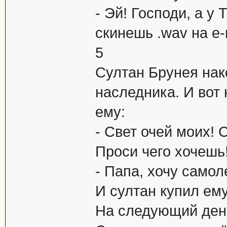
- Эй! Господи, а у 
скинешь .wav на e-
5
Султан Брунея нак
наследника. И вот 
ему:
- Свет очей моих! 
Проси чего хочешь
- Папа, хочу самол
И султан купил ем
На следующий ден