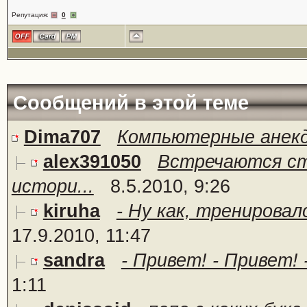
Репутация:
0
Сообщений в этой теме
Dima707
Компьютерные анек
alex391050
Встречаются ст
истори...
8.5.2010, 9:26
kiruha
- Ну как, тренировалс
17.9.2010, 11:47
sandra
- Привет! - Привет! 
1:11