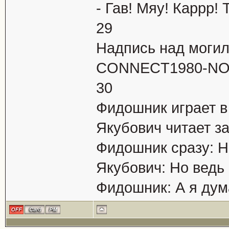
- Гав! Мяу! Каррр! Т
29
Надпись над моги
CONNECT1980-NO
30
Фидошник игpает в 
Якубович читает за
Фидошник сpазу: H
Якубович: Hо ведь 
Фидошник: А я дум