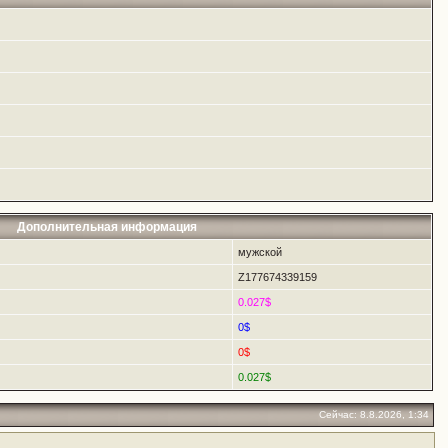
Дополнительная информация
мужской
Z177674339159
0.027$
0$
0$
0.027$
Сейчас: 8.8.2026, 1:34