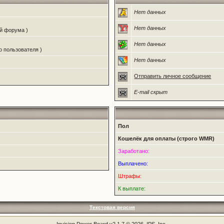
Нет данных
Нет данных
ий форума )
Нет данных
о пользователя )
Нет данных
Отправить личное сообщение
E-mail скрыт
Пол
Кошелёк для оплаты (строго WMR)
Заработано:
Выплачено:
Штрафы:
К выплате:
Текстовая версия