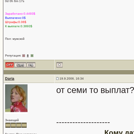
0d 0h 6m 17s
Заработано:0.4493$
Выплачено:0$
Штрафы:0.06$
К выплате:0.3893$
Пол: мужской
Репутация:
8
Daria
19.9.2006, 16:34
от семи то выплат
--------------------
Знающий
Кому да