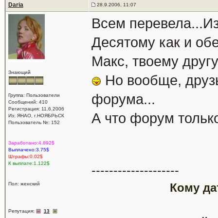
Daria
28.9.2006, 11:07
Всем перевела...Из
Десятому как и об
Макс, твоему другу
Знающий
Но вообще, друз
форума...
Группа: Пользователи
Сообщений: 410
Регистрация: 11.6.2006
А что форум тольк
Из: ЯНАО, г.НОЯБРЬСК
Пользователь №: 152
Заработано:4.892$
Выплачено:3.75$
Штрафы:0.02$
К выплате:1.122$
--------------------
Пол: женский
Кому да
Репутация:
13