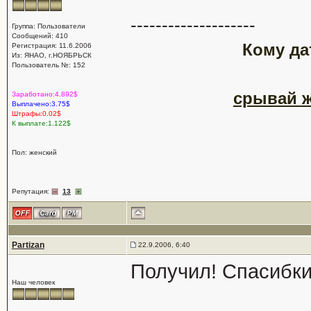
--------------------
Группа: Пользователи
Сообщений: 410
Кому да
Регистрация: 11.6.2006
Из: ЯНАО, г.НОЯБРЬСК
Пользователь №: 152
срывай ж
Заработано:4.892$
Выплачено:3.75$
Штрафы:0.02$
К выплате:1.122$
Пол: женский
Репутация:
13
Partizan
22.9.2006, 6:40
Получил! Спасибк
Наш человек