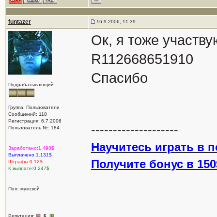
funtazer
16.9.2006, 11:39
Ок, я тоже участву
R112668651910
Спасибо
Подрабатывающий
Группа: Пользователи
Сообщений: 118
Регистрация: 6.7.2006
--------------------
Пользователь №: 184
Научитесь играть в п
Заработано:1.498$
Выплачено:1.131$
Получите бонус в 150$
Штрафы:0.12$
К выплате:0.247$
Пол: мужской
Репутация:
6