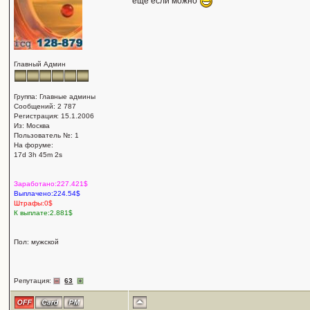
ещё если можно
Главный Админ
Группа: Главные админы
Сообщений: 2 787
Регистрация: 15.1.2006
Из: Москва
Пользователь №: 1
На форуме:
17d 3h 45m 2s
Заработано:227.421$
Выплачено:224.54$
Штрафы:0$
К выплате:2.881$
Пол: мужской
Репутация:
63