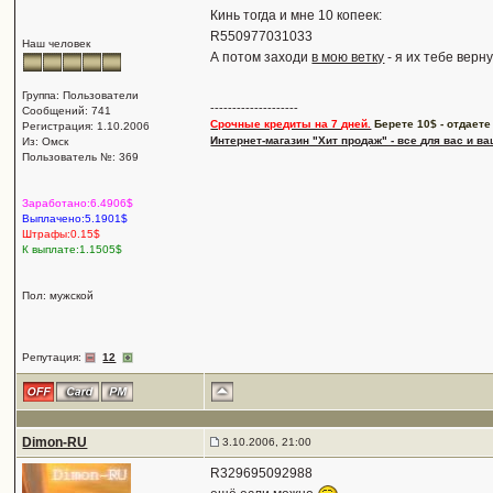
Кинь тогда и мне 10 копеек:
R550977031033
Наш человек
А потом заходи
в мою ветку
- я их тебе верну
Группа: Пользователи
--------------------
Сообщений: 741
Срочные кредиты на 7 дней.
Берете 10$ - отдаете
Регистрация: 1.10.2006
Интернет-магазин "Хит продаж" - все для вас и в
Из: Омск
Пользователь №: 369
Заработано:6.4906$
Выплачено:5.1901$
Штрафы:0.15$
К выплате:1.1505$
Пол: мужской
Репутация:
12
Dimon-RU
3.10.2006, 21:00
R329695092988