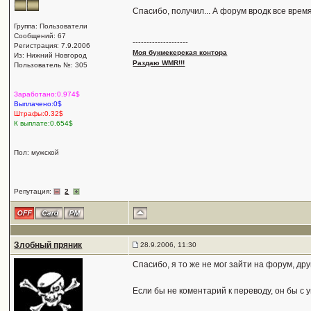
Спасибо, получил... А форум вродк все врем
Группа: Пользователи
Сообщений: 67
--------------------
Регистрация: 7.9.2006
Моя букмекерская контора
Из: Нижний Новгород
Раздаю WMR!!!
Пользователь №: 305
Заработано:0.974$
Выплачено:0$
Штрафы:0.32$
К выплате:0.654$
Пол: мужской
Репутация:
2
Злобный пряник
28.9.2006, 11:30
Спасибо, я то же не мог зайти на форум, дру
Если бы не коментарий к переводу, он бы с 