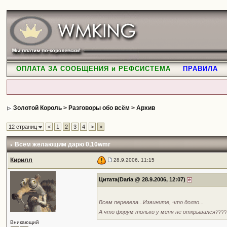
ОПЛАТА ЗА СООБЩЕНИЯ и РЕФСИСТЕМА
ПРАВИЛА
Золотой Король
>
Разговоры обо всём
>
Архив
12 страниц
<
1
2
3
4
>
»
Всем желающим дарю 0,10wmr
Кирилл
28.9.2006, 11:15
Цитата(Daria @ 28.9.2006, 12:07)
Всем перевела...Извините, что долго...
А что форум только у меня не открывался???
Вникающий