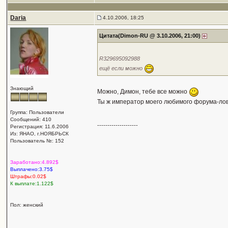
Daria
4.10.2006, 18:25
Цитата(Dimon-RU @ 3.10.2006, 21:00)
R329695092988
ещё если можно
Знающий
Можно, Димон, тебе все можно
Ты ж император моего любимого форума-лов
Группа: Пользователи
Сообщений: 410
--------------------
Регистрация: 11.6.2006
Из: ЯНАО, г.НОЯБРЬСК
Пользователь №: 152
Заработано:4.892$
Выплачено:3.75$
Штрафы:0.02$
К выплате:1.122$
Пол: женский