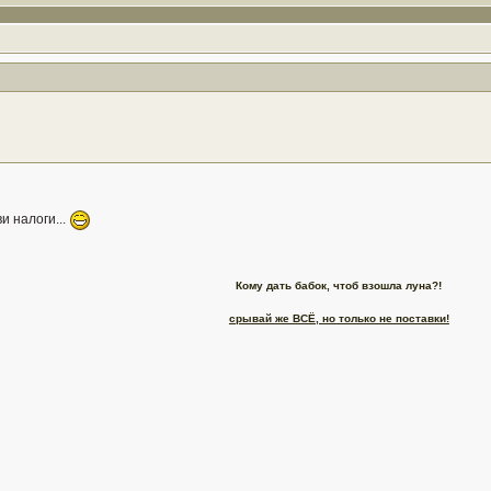
и налоги...
Кому дать бабок, чтоб взошла луна?!
срывай же ВСЁ, но только не поставки!