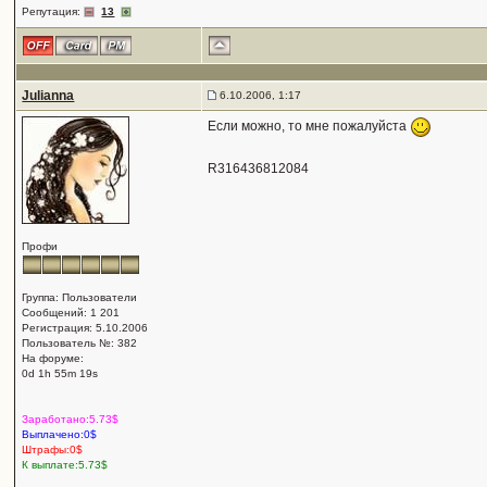
Репутация:
13
Julianna
6.10.2006, 1:17
Если можно, то мне пожалуйста
R316436812084
Профи
Группа: Пользователи
Сообщений: 1 201
Регистрация: 5.10.2006
Пользователь №: 382
На форуме:
0d 1h 55m 19s
Заработано:5.73$
Выплачено:0$
Штрафы:0$
К выплате:5.73$