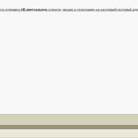
ете отправить
НЕ виртуальную
открытку, письмо и телеграмму на настоящий почтовый адр