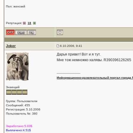
Пол: женский
Репутация:
18
Joker
6.10.2006, 9:41
Дарья привет! Вот и я тут.
Мне тож немножко халявы. R390396126265
--------------------
Информационно-развлекательный портал города 
Знающий
Группа: Пользователи
Сообщений: 455
Регистрация: 5.10.2006
Пользователь №: 380
Заработано:5.03$
Выплачено:4.51$