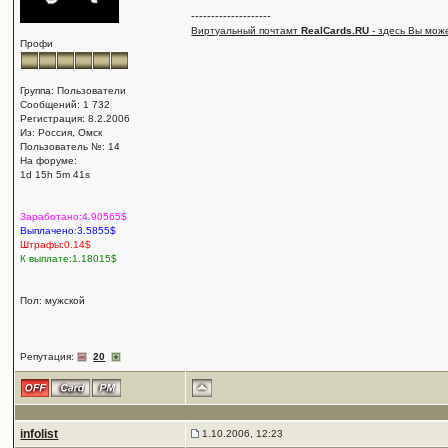
--------------------
Виртуальный почтамт
RealCards.RU
- здесь Вы мож
Профи
Группа: Пользователи
Сообщений: 1 732
Регистрация: 8.2.2006
Из: Россия, Омск
Пользователь №: 14
На форуме:
1d 15h 5m 41s
Заработано:4.90565$
Выплачено:3.5855$
Штрафы:0.14$
К выплате:1.18015$
Пол: мужской
Репутация:
20
infolist
1.10.2006, 12:23