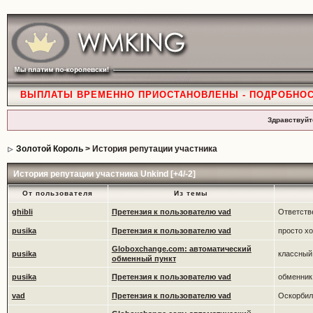
ВЫПЛАТЫ ВРЕМЕННО ПРИОСТАНОВЛЕНЫ - ПОДРОБНО
Здравствуйт
Золотой Король
> История репутации участника
История репутации участника Unkind [+4/-2]
От пользователя
Из темы
ghibli
Претензия к пользователю vad
Ответств
pusika
Претензия к пользователю vad
просто х
Globoxchange.com: автоматический
pusika
классный
обменный пункт
pusika
Претензия к пользователю vad
обменник 
vad
Претензия к пользователю vad
Оскорбил