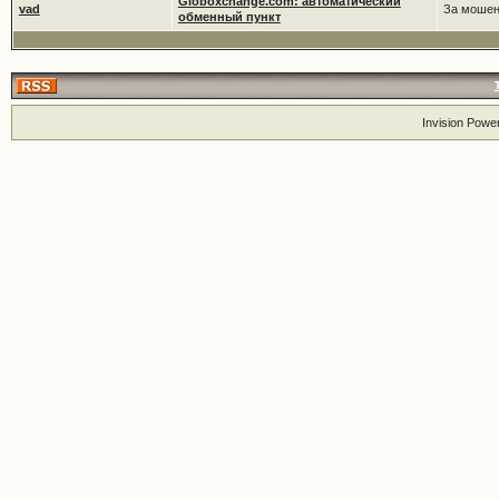
Globoxchange.com: автоматический
vad
За мошен
обменный пункт
Invision Powe