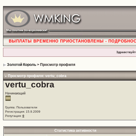
ВЫПЛАТЫ ВРЕМЕННО ПРИОСТАНОВЛЕНЫ - ПОДРОБНО
Здравствуйт
Золотой Король
> Просмотр профиля
Просмотр профиля: vertu_cobra
vertu_cobra
Начинающий
Группа: Пользователи
Регистрация: 15.9.2009
Репутация:
0
Статистика активности