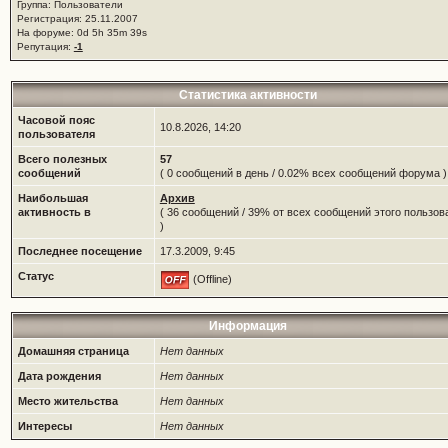
Группа: Пользователи
Регистрация: 25.11.2007
На форуме: 0d 5h 35m 39s
Репутация:
-1
Статистика активности
Часовой пояс
10.8.2026, 14:20
пользователя
Всего полезных
57
сообщений
( 0 сообщений в день / 0.02% всех сообщений форума )
Наибольшая
Архив
активность в
( 36 сообщений / 39% от всех сообщений этого пользов
)
Последнее посещение
17.3.2009, 9:45
Статус
(Offline)
Информация
Домашняя страница
Нет данных
Дата рождения
Нет данных
Место жительства
Нет данных
Интересы
Нет данных