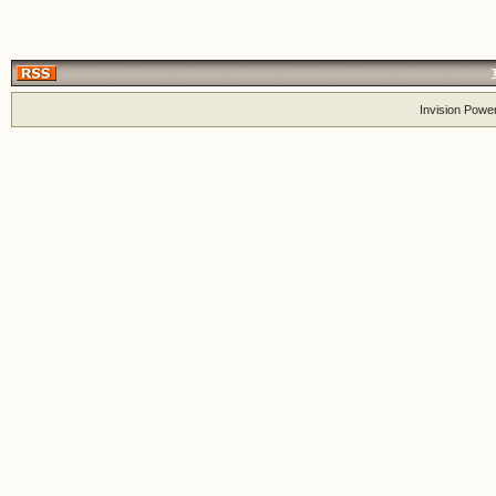
Invision Powe