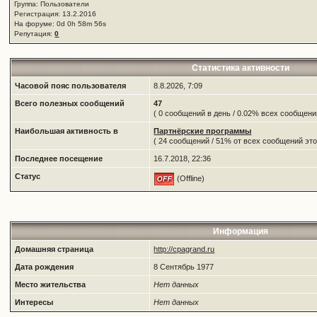
Группа: Пользователи
Регистрация: 13.2.2016
На форуме: 0d 0h 58m 56s
Репутация:
0
Статистика активности
Часовой пояс пользователя
8.8.2026, 7:09
Всего полезных сообщений
47
( 0 сообщений в день / 0.02% всех сообщен
Наибольшая активность в
Партнёрские программы
( 24 сообщений / 51% от всех сообщений это
Последнее посещение
16.7.2018, 22:36
Статус
(Offline)
Информация
Домашняя страница
http://cpagrand.ru
Дата рождения
8 Сентябрь 1977
Место жительства
Нет данных
Интересы
Нет данных