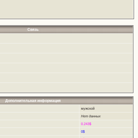
Связь
Дополнительная информация
мужской
Нет данных
0.243$
0$