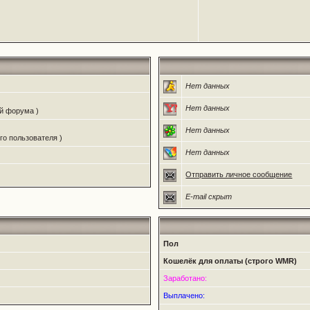
Нет данных
Нет данных
ий форума )
Нет данных
го пользователя )
Нет данных
Отправить личное сообщение
E-mail скрыт
Пол
Кошелёк для оплаты (строго WMR)
Заработано:
Выплачено: