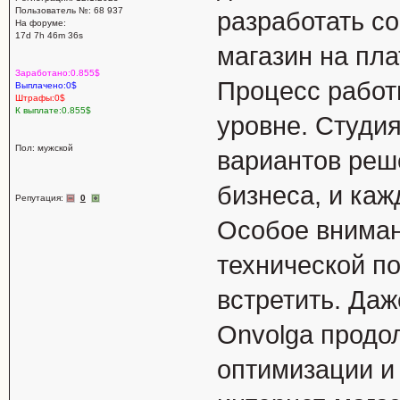
Пользователь №: 68 937
разработать с
На форуме:
17d 7h 46m 36s
магазин на пла
Заработано:0.855$
Процесс работ
Выплачено:0$
Штрафы:0$
К выплате:0.855$
уровне. Студи
Пол: мужской
вариантов реш
бизнеса, и каж
Репутация:
0
Особое вниман
технической по
встретить. Да
Onvolga продо
оптимизации и