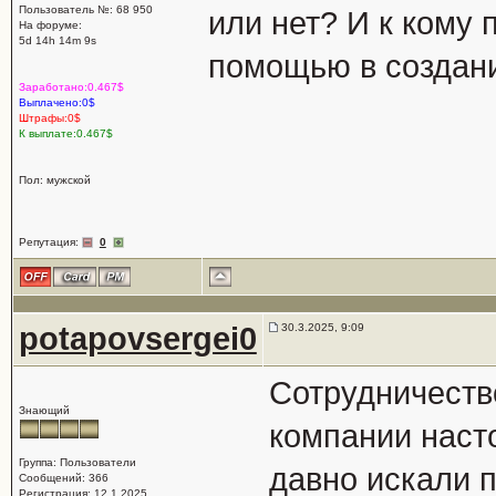
Пользователь №: 68 950
или нет? И к кому
На форуме:
5d 14h 14m 9s
помощью в создан
Заработано:0.467$
Выплачено:0$
Штрафы:0$
К выплате:0.467$
Пол: мужской
Репутация:
0
potapovsergei0
30.3.2025, 9:09
Сотрудничеств
Знающий
компании наст
Группа: Пользователи
давно искали 
Сообщений: 366
Регистрация: 12.1.2025