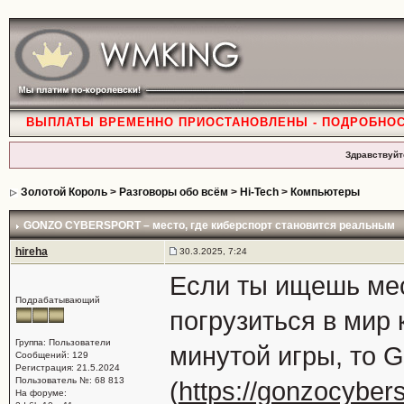
ВЫПЛАТЫ ВРЕМЕННО ПРИОСТАНОВЛЕНЫ - ПОДРОБНО
Здравствуйт
Золотой Король
>
Разговоры обо всём
>
Hi-Tech
>
Компьютеры
GONZO CYBERSPORT – место, где киберспорт становится реальным
hireha
30.3.2025, 7:24
Если ты ищешь мес
Подрабатывающий
погрузиться в мир
Группа: Пользователи
минутой игры, т
Сообщений: 129
Регистрация: 21.5.2024
Пользователь №: 68 813
(
https://gonzocybers
На форуме: