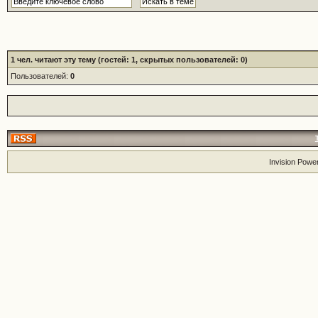
1
чел. читают эту тему (гостей: 1, скрытых пользователей: 0)
Пользователей:
0
Invision Powe