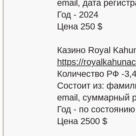
email, дата регист
Год - 2024
Цена 250 $
Казино Royal Kahun
https://royalkahuna
Количество РФ -3,4
Состоит из: фамил
email, суммарный 
Год - по состоянию
Цена 2500 $