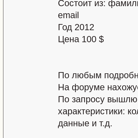
Состоит из: фамил
email
Год 2012
Цена 100 $
По любым подробно
На форуме нахожус
По запросу вышлю 
характеристики: к
данные и т.д.