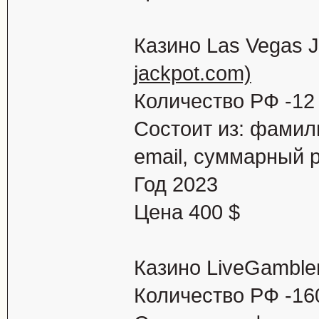
Казино Las Vegas J
jackpot.com)
Количество РФ -12 
Состоит из: фамил
email, суммарный 
Год 2023
Цена 400 $
Казино LiveGamble
Количество РФ -160