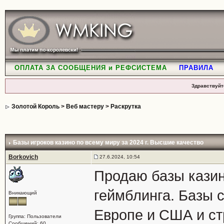
ОПЛАТА ЗА СООБЩЕНИЯ и РЕФСИСТЕМА
ПРАВИЛА
Здравствуйт
Золотой Король
>
Веб мастеру
>
Раскрутка
Базы игроков казино по всему миру за 2024 г. Высшие качество
Borkovich
27.6.2024, 10:54
Продаю базы казин
геймблинга. Базы 
Вникающий
Европе и США и ст
Группа: Пользователи
Сообщений: 60