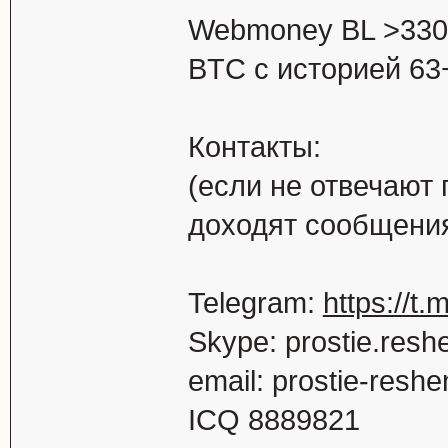
Webmoney BL >330,
BTC с историей 63
Контакты:
(если не отвечают 
доходят сообщения
Telegram:
https://t.
Skype: prostie.resh
email: prostie-resh
ICQ 8889821