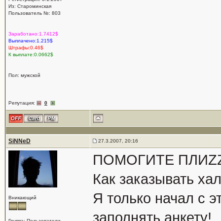
Из: Староминская
Пользователь №: 803
Заработано:1.7412$
Выплачено:1.215$
Штрафы:0.46$
К выплате:0.0662$
Пол: мужской
Репутация:
0
SiNNeD
27.3.2007, 20:16
ПОМОГИТЕ ПЛИZZZ
Как заказывать ха
Я только начал с э
Вникающий
заполнять анкету!
Группа: Пользователи