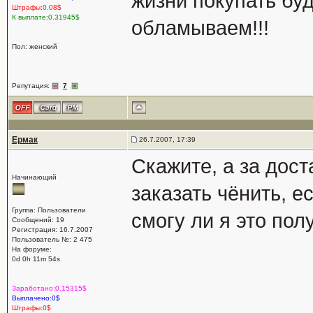
жизни покупать буд
Штрафы:0.08$
К выплате:0.31945$
обламываем!!!
Пол: женский
Репутация:
7
Ермак
26.7.2007, 17:39
Скажите, а за дост
Начинающий
заказать чёнить, ес
Группа: Пользователи
смогу ли я это пол
Сообщений: 19
Регистрация: 16.7.2007
Пользователь №: 2 475
На форуме:
0d 0h 11m 54s
Заработано:0.15315$
Выплачено:0$
Штрафы:0$