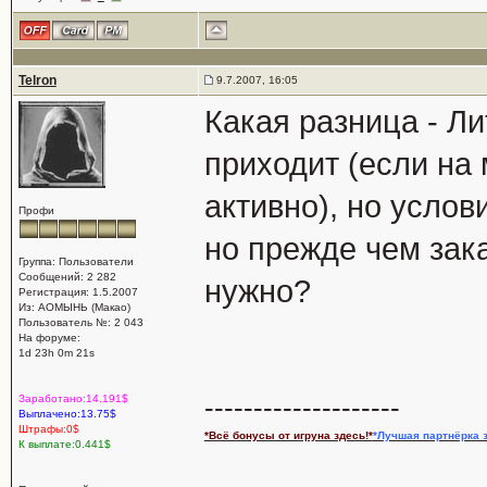
Telron
9.7.2007, 16:05
Какая разница - Ли
приходит (если на
активно), но услов
Профи
но прежде чем зак
Группа: Пользователи
Сообщений: 2 282
нужно?
Регистрация: 1.5.2007
Из: АОМЫНЬ (Макао)
Пользователь №: 2 043
На форуме:
1d 23h 0m 21s
--------------------
Заработано:14.191$
Выплачено:13.75$
Штрафы:0$
*Всё бонусы от игруна здесь!*
*Лучшая партнёрка з
К выплате:0.441$