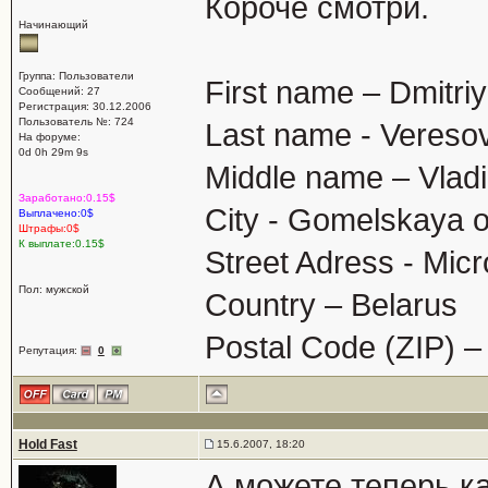
Короче смотри.
Начинающий
Группа: Пользователи
First name – Dmitriy
Сообщений: 27
Регистрация: 30.12.2006
Пользователь №: 724
Last name - Vereso
На форуме:
0d 0h 29m 9s
Middle name – Vladi
Заработано:0.15$
City - Gomelskaya o
Выплачено:0$
Штрафы:0$
К выплате:0.15$
Street Adress - Micr
Пол: мужской
Country – Belarus
Postal Code (ZIP)
Репутация:
0
Hold Fast
15.6.2007, 18:20
А можете теперь к