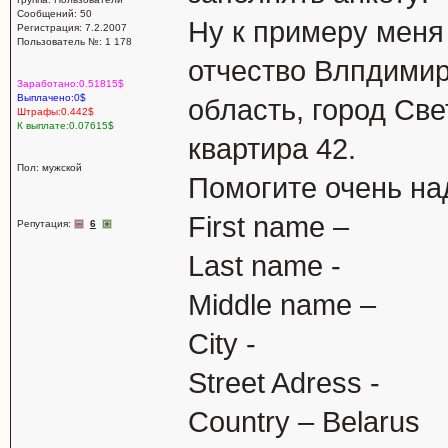
Сообщений: 50
Ну к примеру меня
Регистрация: 7.2.2007
Пользователь №: 1 178
отчество Влпдимир
Заработано:0.51815$
Выплачено:0$
область, город Све
Штрафы:0.442$
К выплате:0.07615$
квартира 42.
Пол: мужской
Помогите очень надо!
First name –
Репутация:
6
Last name -
Middle name –
City -
Street Adress -
Country – Belarus