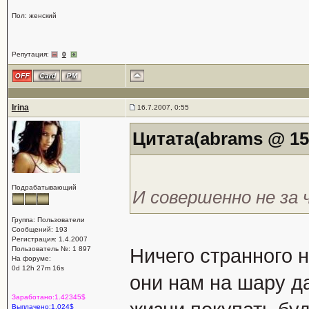
Пол: женский
Репутация:
0
Irina
16.7.2007, 0:55
Цитата(abrams @ 15.
Подрабатывающий
И совершенно не за
Группа: Пользователи
Сообщений: 193
Регистрация: 1.4.2007
Пользователь №: 1 897
Ничего странного 
На форуме:
0d 12h 27m 16s
они нам на шару да
Заработано:1.42345$
Выплачено:1.024$