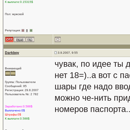
К выплате:0.15315$
Пол: мужской
Репутация:
0
Darkboy
3.9.2007, 9:55
чувак, по идее ты 
Вникающий
нет 18=)..а вот с 
Группа: Пользователи
шары где надо ввод
Сообщений: 85
Регистрация: 29.8.2007
Пользователь №: 2 782
можно че-нить при
номеров паспорта..
Заработано:0.588$
Выплачено:0$
Штрафы:0$
К выплате:0.588$