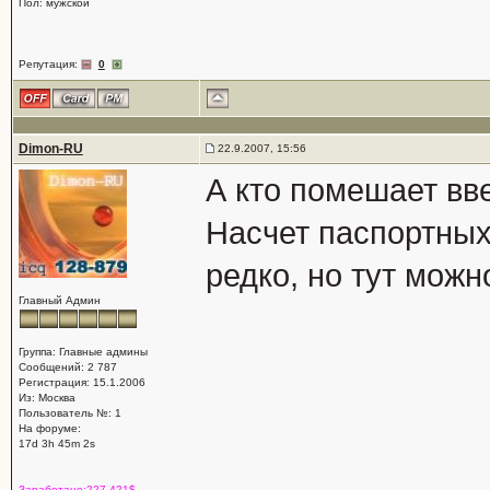
Пол: мужской
Репутация:
0
Dimon-RU
22.9.2007, 15:56
А кто помешает вв
Насчет паспортных
редко, но тут можн
Главный Админ
Группа: Главные админы
Сообщений: 2 787
Регистрация: 15.1.2006
Из: Москва
Пользователь №: 1
На форуме:
17d 3h 45m 2s
Заработано:227.421$