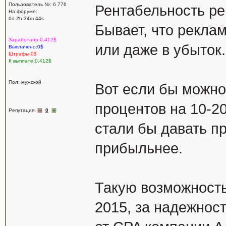
Пользователь №: 6 776
Рентабельность ре
На форуме:
0d 2h 34m 44s
Бывает, что рекла
Заработано:0.412$
или даже в убыток.
Выплачено:0$
Штрафы:0$
К выплате:0.412$
Пол: мужской
Вот если бы можно
процентов на 10-2
Репутация:
0
стали бы давать п
прибыльнее.
Такую возможность
2015, за надежнос