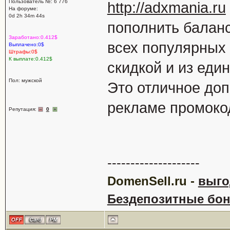
Пользователь №: 6 776
http://adxmania.ru
На форуме:
0d 2h 34m 44s
пополнить балан
Заработано:0.412$
всех популярных 
Выплачено:0$
Штрафы:0$
К выплате:0.412$
скидкой и из еди
Пол: мужской
Это отличное доп
рекламе промоко
Репутация:
0
--------------------
DomenSell.ru -
выго
Бездепозитные бону