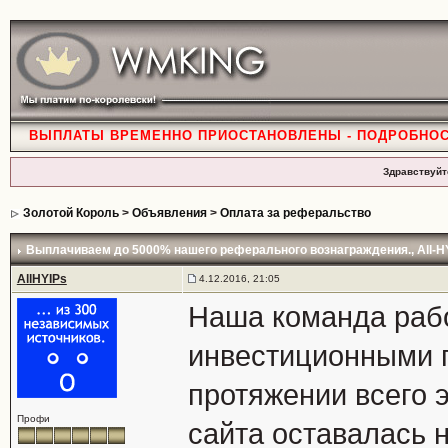
ВЫПЛАТЫ ВРЕМЕННО ПРИОСТАНОВЛЕНЫ - ПОДРОБНО
Здравствуйт
Золотой Король
>
Объявления
>
Оплата за реферальство
Выплачиваем до 5000% нашего реферального вознаграждения.
, All-
AllHYIPs
4.12.2016, 21:05
Наша команда раб
инвестиционными п
протяжении всего 
Профи
сайта оставалась 