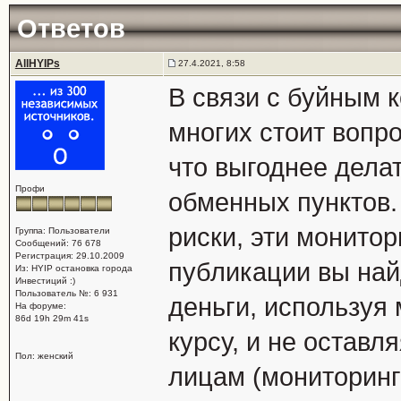
Ответов
AllHYIPs
27.4.2021, 8:58
В связи с буйным к
многих стоит вопро
что выгоднее дела
Профи
обменных пунктов. 
риски, эти монитор
Группа: Пользователи
Сообщений: 76 678
Регистрация: 29.10.2009
публикации вы найд
Из: HYIP остановка города
Инвестиций :)
Пользователь №: 6 931
деньги, используя 
На форуме:
86d 19h 29m 41s
курсу, и не оставл
Пол: женский
лицам (мониторинг