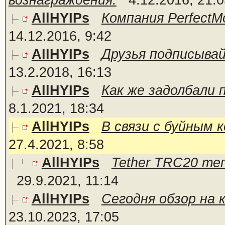
вознаграждения.
4.12.2016, 21:0
AllHYIPs
Компания PerfectM
14.12.2016, 9:42
AllHYIPs
Друзья подписывайт
13.2.2018, 16:13
AllHYIPs
Как же задолбали п
8.1.2021, 18:34
AllHYIPs
В связи с буйным к
27.4.2021, 8:58
AllHYIPs
Tether TRC20 теп
29.9.2021, 11:14
AllHYIPs
Сегодня обзор на 
23.10.2023, 17:05