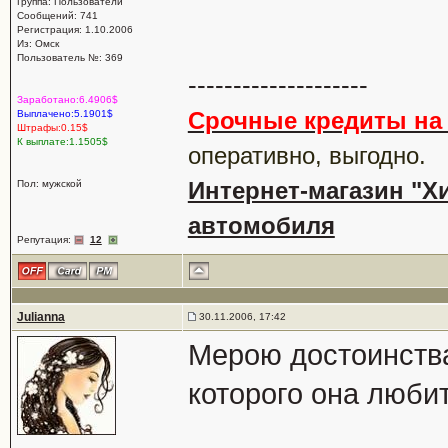
Группа: Пользователи
Сообщений: 741
Регистрация: 1.10.2006
Из: Омск
Пользователь №: 369
--------------------
Заработано:6.4906$
Срочные кредиты на 
Выплачено:5.1901$
Штрафы:0.15$
К выплате:1.1505$
оперативно, выгодно.
Интернет-магазин "Хи
Пол: мужской
автомобиля
Репутация:
12
Julianna
30.11.2006, 17:42
Мерою достоинств
которого она любит