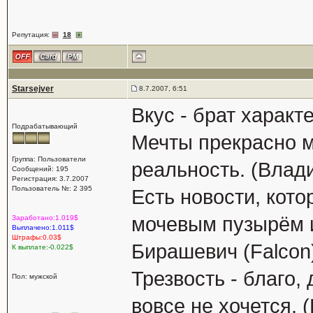
Репутация:
18
Starsejver
8.7.2007, 6:51
Вкус - брат характ
Подрабатывающий
Мечты прекрасно м
Группа: Пользователи
реальность. (Влад
Сообщений: 195
Регистрация: 3.7.2007
Пользователь №: 2 395
Есть новости, кот
мочевым пузырём и
Заработано:1.019$
Выплачено:1.011$
Штрафы:0.03$
Бирашевич (Falcon
К выплате:-0.022$
Трезвость - благо, 
Пол: мужской
вовсе не хочется. 