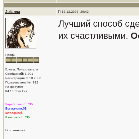
Julianna
16.12.2006, 20:42
Лучший способ сде
их счастливыми.
О
Профи
Группа: Пользователи
Сообщений: 1 201
Регистрация: 5.10.2006
Пользователь №: 382
На форуме:
0d 1h 55m 19s
Заработано:5.73$
Выплачено:0$
Штрафы:0$
К выплате:5.73$
Пол: женский