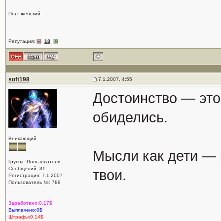
Пол: женский
Репутация:
18
soft198
7.1.2007, 4:55
Достоинство — это
обиделись.
Вникающий
Мысли как дети — к
Группа: Пользователи
Сообщений: 31
твои.
Регистрация: 7.1.2007
Пользователь №: 789
Заработано:0.17$
Выплачено:0$
Штрафы:0.14$