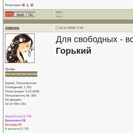
Репутация:
1
Julianna
23.12.2006, 5:16
Для свободных - в
Горький
Профи
Группа: Пользователи
Сообщений: 1 201
Регистрация: 5.10.2006
Пользователь №: 382
На форуме:
0d 1h 55m 19s
Заработано:5.73$
Выплачено:0$
Штрафы:0$
К выплате:5.73$