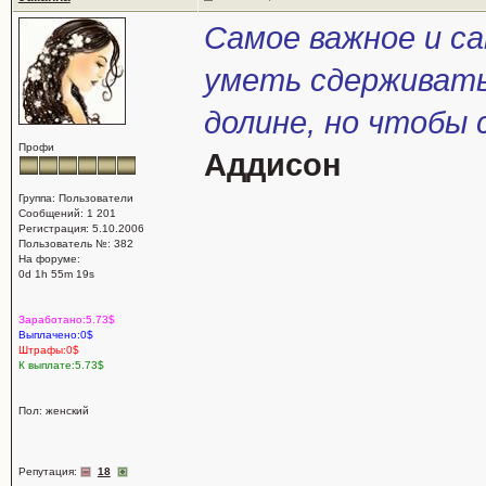
Самое важное и са
уметь сдерживать 
долине, но чтобы 
Профи
Аддисон
Группа: Пользователи
Сообщений: 1 201
Регистрация: 5.10.2006
Пользователь №: 382
На форуме:
0d 1h 55m 19s
Заработано:5.73$
Выплачено:0$
Штрафы:0$
К выплате:5.73$
Пол: женский
Репутация:
18