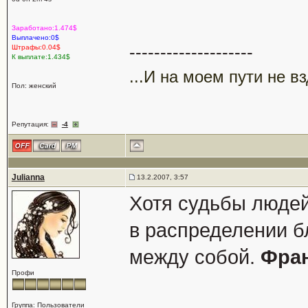
Заработано:1.474$
Выплачено:0$
--------------------
Штрафы:0.04$
К выплате:1.434$
...И на моем пути не в
Пол: женский
Репутация:
-4
Julianna
13.2.2007, 3:57
Хотя судьбы людей
в распределении бл
между собой.
Фра
Профи
Группа: Пользователи