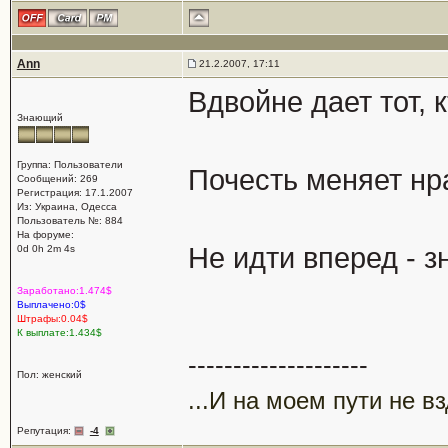
Ann
21.2.2007, 17:11
Вдвойне дает тот, 
Знающий
Группа: Пользователи
Почесть меняет нр
Сообщений: 269
Регистрация: 17.1.2007
Из: Украина, Одесса
Пользователь №: 884
На форуме:
Не идти вперед - з
0d 0h 2m 4s
Заработано:1.474$
Выплачено:0$
Штрафы:0.04$
К выплате:1.434$
--------------------
Пол: женский
...И на моем пути не в
Репутация:
-4