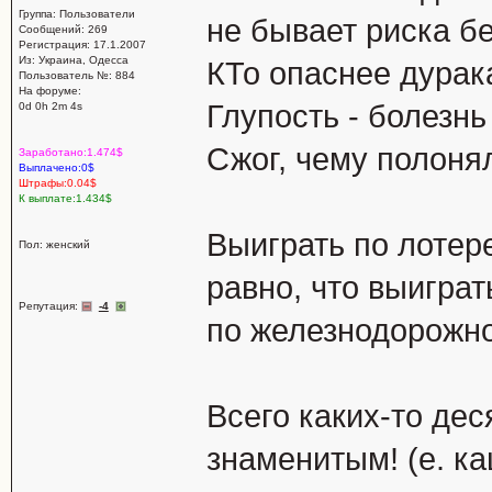
Группа: Пользователи
не бывает риска бе
Сообщений: 269
Регистрация: 17.1.2007
Из: Украина, Одесса
КТо опаснее дурака
Пользователь №: 884
На форуме:
Глупость - болезнь
0d 0h 2m 4s
Сжог, чему полонял
Заработано:1.474$
Выплачено:0$
Штрафы:0.04$
К выплате:1.434$
Выиграть по лотер
Пол: женский
равно, что выиграт
Репутация:
-4
по железнодорожном
Всего каких-то де
знаменитым! (е. к