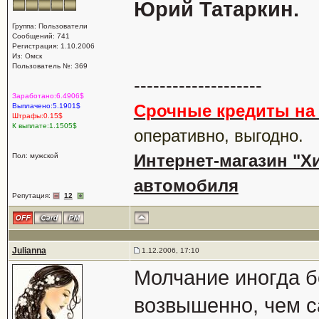
Юрий Татаркин.
Группа: Пользователи
Сообщений: 741
Регистрация: 1.10.2006
Из: Омск
Пользователь №: 369
--------------------
Заработано:6.4906$
Срочные кредиты на 
Выплачено:5.1901$
Штрафы:0.15$
К выплате:1.1505$
оперативно, выгодно.
Интернет-магазин "Хи
Пол: мужской
автомобиля
Репутация:
12
Julianna
1.12.2006, 17:10
Молчание иногда б
возвышенно, чем с