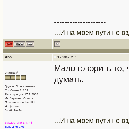
--------------------
...И на моем пути не в
Ann
3.2.2007, 2:35
Мало говорить то,
Знающий
думать.
Группа: Пользователи
Сообщений: 269
Регистрация: 17.1.2007
Из: Украина, Одесса
Пользователь №: 884
На форуме:
--------------------
0d 0h 2m 4s
...И на моем пути не в
Заработано:1.474$
Выплачено:0$