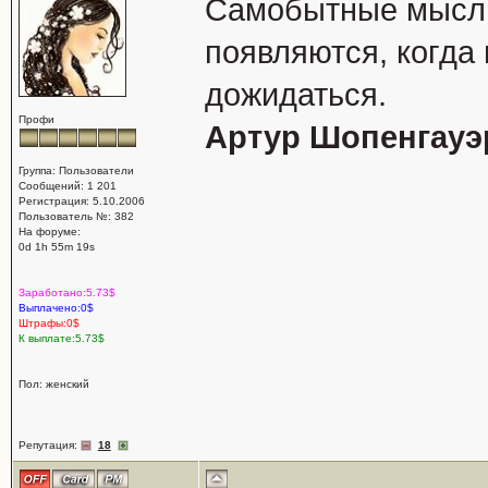
Самобытные мысли
появляются, когда 
дожидаться.
Профи
Артур Шопенгауэ
Группа: Пользователи
Сообщений: 1 201
Регистрация: 5.10.2006
Пользователь №: 382
На форуме:
0d 1h 55m 19s
Заработано:5.73$
Выплачено:0$
Штрафы:0$
К выплате:5.73$
Пол: женский
Репутация:
18