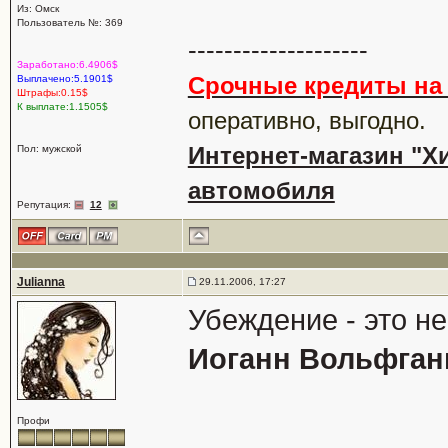
Из: Омск
Пользователь №: 369
--------------------
Заработано:6.4906$
Срочные кредиты на 
Выплачено:5.1901$
Штрафы:0.15$
К выплате:1.1505$
оперативно, выгодно.
Интернет-магазин "Хи
Пол: мужской
автомобиля
Репутация:
12
Julianna
29.11.2006, 17:27
Убеждение - это не
Иоганн Вольфганг
Профи