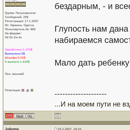
бездарным, - и вс
Группа: Пользователи
Сообщений: 269
Регистрация: 17.1.2007
Из: Украина, Одесса
Глупость нам дана
Пользователь №: 884
На форуме:
набираемся самос
0d 0h 2m 4s
Заработано:1.474$
Выплачено:0$
Штрафы:0.04$
Мало дать ребенку
К выплате:1.434$
Пол: женский
Репутация:
-4
--------------------
...И на моем пути не в
Julianna
16.2.2007, 18:33