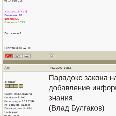
0d 1h 55m 19s
Заработано:5.73$
Выплачено:0$
Штрафы:0$
К выплате:5.73$
Пол: женский
Репутация:
18
Ann
6.2.2007, 10:52
Парадокс закона 
Знающий
добавление инфор
Группа: Пользователи
знания.
Сообщений: 269
Регистрация: 17.1.2007
Из: Украина, Одесса
(Влад Булгаков)
Пользователь №: 884
На форуме:
0d 0h 2m 4s