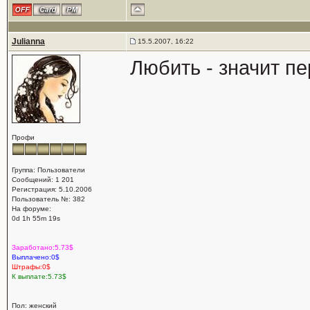
Julianna
15.5.2007, 16:22
Любить - значит п
Профи
Группа: Пользователи
Сообщений: 1 201
Регистрация: 5.10.2006
Пользователь №: 382
На форуме:
0d 1h 55m 19s
Заработано:5.73$
Выплачено:0$
Штрафы:0$
К выплате:5.73$
Пол: женский