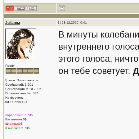
Julianna
23.12.2006, 0:41
В минуты колебан
внутреннего голоса
этого голоса, ничт
Профи
он тебе советует.
Д
Группа: Пользователи
Сообщений: 1 201
Регистрация: 5.10.2006
Пользователь №: 382
На форуме:
0d 1h 55m 19s
Заработано:5.73$
Выплачено:0$
Штрафы:0$
К выплате:5.73$