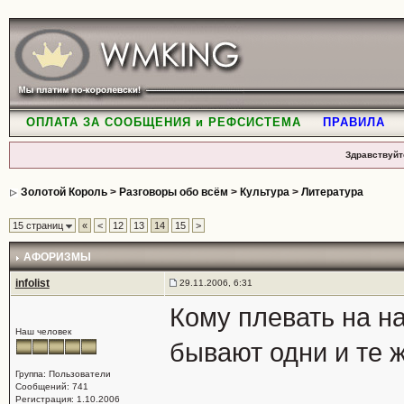
ОПЛАТА ЗА СООБЩЕНИЯ и РЕФСИСТЕМА
ПРАВИЛА
Здравствуйт
Золотой Король
>
Разговоры обо всём
>
Культура
>
Литература
15 страниц
«
<
12
13
14
15
>
АФОРИЗМЫ
infolist
29.11.2006, 6:31
Кому плевать на на
Наш человек
бывают одни и те ж
Группа: Пользователи
Сообщений: 741
Регистрация: 1.10.2006