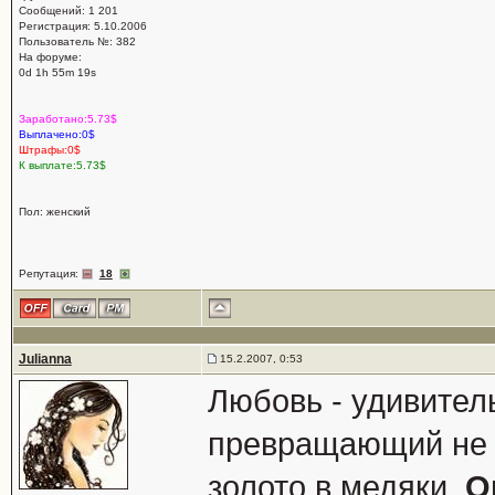
Сообщений: 1 201
Регистрация: 5.10.2006
Пользователь №: 382
На форуме:
0d 1h 55m 19s
Заработано:5.73$
Выплачено:0$
Штрафы:0$
К выплате:5.73$
Пол: женский
Репутация:
18
Julianna
15.2.2007, 0:53
Любовь - удивите
превращающий не т
золото в медяки.
О