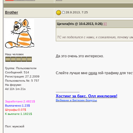
Brother
28.9.2013, 7:25
Цитата(Iris @ 10.6.2013, 0:26)
ТС не поделился с нами, к сожалению, почему и
Наш человек
Да это очень это интересно.
Группа: Пользователи
Сообщений: 514
Слейте лучше мне
сюда
гей-трафику для тест
Регистрация: 27.2.2009
Пользователь №: 5 757
На форуме:
4d 11h 1m 21s
--------------------
Хостинг за бакс. Олл инклюзив!
Вебмани и Биткоин бонусы
Заработано:2.4821$
Выплачено:1.23$
Штрафы:0.07$
К выплате:1.1821$
Пол: мужской