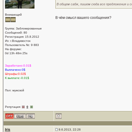
В общем сабж, пишем сюда все предложения и 
Вникающий
В чём смысл вашего сообщения?
Группа: Заблокированные
Сообщений: 80
Регистрация: 15.8.2012
Из: г.Владивосток
Пользователь №: 9 883
На форуме:
0d 13h 48m 25s
Заработано:0.01$
Выплачено:0$
Штрафы:0.02$
К выплате:-0.01$
Пол: мужской
Репутация:
0
Iris
9.6.2013, 22:26