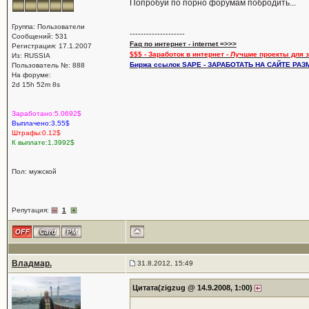
Попробуй по порно форумам побродить...
Группа: Пользователи
--------------------
Сообщений: 531
Faq по интернет - internet =>>>
Регистрация: 17.1.2007
$$$ - Заработок в интернет - Лучшие проекты для 
Из: RUSSIA
Биржа ссылок SAPE - ЗАРАБОТАТЬ НА САЙТЕ РАЗМЕ
Пользователь №: 888
На форуме:
2d 15h 52m 8s
Заработано:5.0692$
Выплачено:3.55$
Штрафы:0.12$
К выплате:1.3992$
Пол: мужской
Репутация:
1
Владмар.
31.8.2012, 15:49
Цитата(zigzug @ 14.9.2008, 1:00)