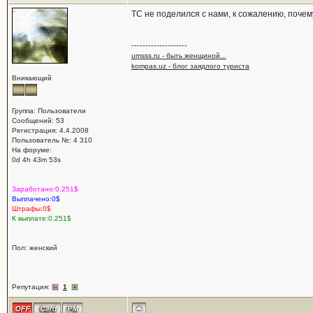
ТС не поделился с нами, к сожалению, почем
--------------------
umsss.ru - быть женщиной...
kompas.uz - блог заядлого туриста
Вникающий
Группа: Пользователи
Сообщений: 53
Регистрация: 4.4.2008
Пользователь №: 4 310
На форуме:
0d 4h 43m 53s
Заработано:0.251$
Выплачено:0$
Штрафы:0$
К выплате:0.251$
Пол: женский
Репутация:
1