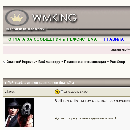
ОПЛАТА ЗА СООБЩЕНИЯ и РЕФСИСТЕМА
ПРАВИЛА
Здравствуйт
Золотой Король
>
Веб мастеру
>
Поисковая оптимизация
>
Рамблер
Гей-траффик для казино, где брать? :)
zigzug
13.9.2008, 17:00
В общем сабж, пишем сюда все предложени
--------------------
Удалено за регулярные нарушения правил!