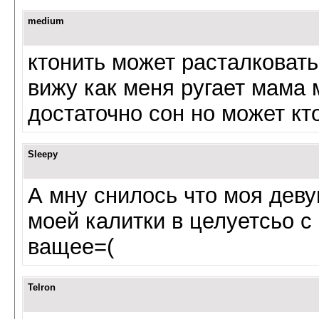
medium
ктонить может расталковать
вижу как меня ругает мама 
достаточно сон но может кто
Sleepy
А мну снилось что моя деву
моей калитки в целуетсьо с
ващее=(
Telron