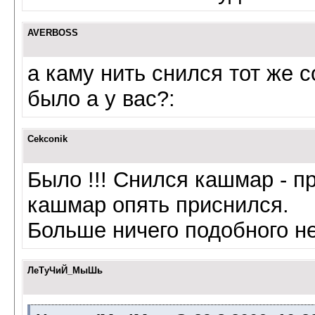
AVERBOSS
а каму нить снился тот же с
было а у вас?:
Cekconik
Было !!! Снился кашмар - пр
кашмар опять приснился.
Больше ничего подобного н
ЛеТуЧиЙ_МыШь