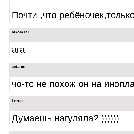
Почти ,что ребёночек,толь
nikola172
ага
antares
чо-то не похож он на инопл
Lorrek
Думаешь нагуляла? ))))))