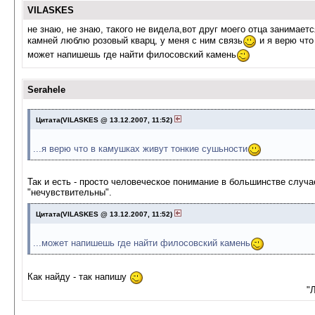
VILASKES
не знаю, не знаю, такого не видела,вот друг моего отца занимает
камней люблю розовый кварц, у меня с ним связь
и я верю что
может напишешь где найти филосовский камень
Serahele
Цитата(VILASKES @ 13.12.2007, 11:52)
...я верю что в камушках живут тонкие сушьности
Так и есть - просто человеческое понимание в большинстве случае
"нечувствительны".
Цитата(VILASKES @ 13.12.2007, 11:52)
...может напишешь где найти филосовский камень
Как найду - так напишу
"