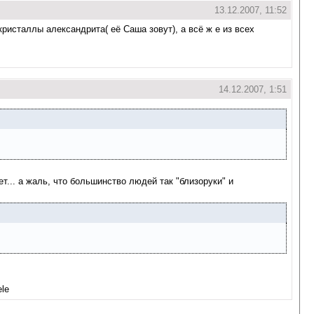
13.12.2007, 11:52
кристаллы александрита( её Саша зовут), а всё ж е из всех
14.12.2007, 1:51
ет... а жаль, что большинство людей так "близоруки" и
le