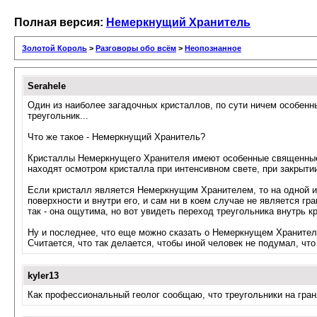
Полная версия:
Немеркнущий Хранитель
Золотой Король
>
Разговоры обо всём
>
Неопознанное
Serahele
Один из наиболее загадочных кристаллов, по сути ничем особенн
треугольник...
Что же такое - Немеркнущий Хранитель?
Кристаллы Немеркнущего Хранителя имеют особенные священные з
находят осмотром кристалла при интенсивном свете, при закрытии
Если кристалл является Немеркнущим Хранителем, то на одной из
поверхности и внутри его, и сам ни в коем случае не является г
так - она ощутима, но вот увидеть переход треугольника внутрь к
Ну и последнее, что еще можно сказать о Немеркнущем Хранителе 
Считается, что так делается, чтобы иной человек не подумал, чт
kyler13
Как профессиональный геолог сообщаю, что треугольники на граня