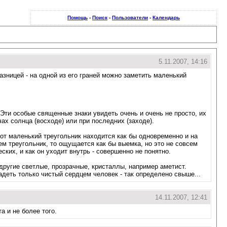
Помощь
-
Поиск
-
Пользователи
-
Календарь
5.11.2007, 14:16
зницей - на одной из его граней можно заметить маленький
ти особые священные знаки увидеть очень и очень не просто, их
ах солнца (восходе) или при последних (заходе).
от маленький треугольник находится как бы одновременно и на
ем треугольник, то ощущается как бы выемка, но это не совсем
ских, и как он уходит внутрь - совершенно не понятно.
другие светлые, прозрачные, кристаллы, например аметист.
адеть только чистый сердцем человек - так определено свыше...
14.11.2007, 12:41
а и не более того.