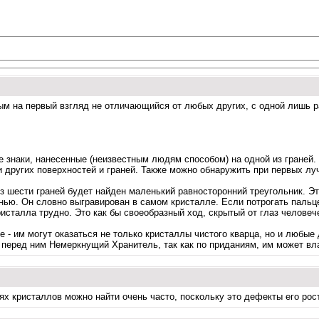
ым на первый взгляд не отличающийся от любых других, с одной лишь ра
наки, нанесенные (неизвестным людям способом) на одной из граней. Э
 других поверхностей и граней. Также можно обнаружить при первых луч
 шести граней будет найден маленький равносторонний треугольник. Эт
ранью. Он словно выгравирован в самом кристалле. Если потрогать пальц
ристалла трудно. Это как бы своеобразный ход, скрытый от глаз человече
- им могут оказаться не только кристаллы чистого кварца, но и любые 
о перед ним Немеркнущий Хранитель, так как по приданиям, им может вл
х кристаллов можно найти очень часто, поскольку это дефекты его рост