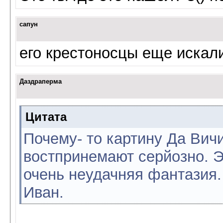
сапун
его крестоносцы еще искал
Даздраперма
Цитата
Почему- то картину Да Вич
востпринемают серйозно. Э
очень неудачняя фантазия.
Иван.