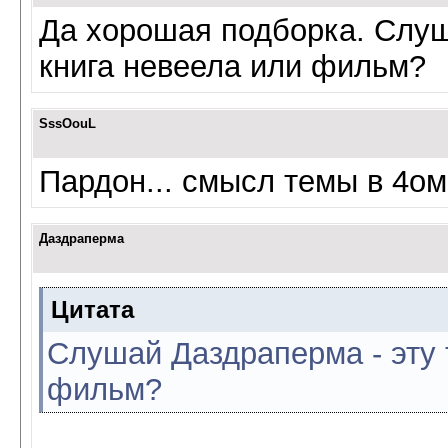
Да хорошая подборка. Слуш
книга невеела или фильм?
SssOouL
Пардон... смысл темы в 4ом
Даздраперма
Цитата
Слушай Даздраперма - эту 
фильм?