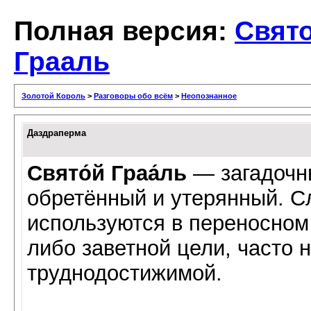
Полная версия:
Свят
Грааль
Золотой Король
>
Разговоры обо всём
>
Неопознанное
Даздраперма
Свято́й Граа́ль
— загадочн
обретённый и утерянный. С
используются в переносном
либо заветной цели, часто
труднодостижимой.