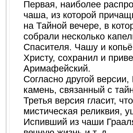
Первая, наиболее распрос
чаша, из которой причащ
на Тайной вечере, в кот
собрали несколько капел
Спасителя. Чашу и копь
Христу, сохранил и прив
Аримафейский.
Согласно другой версии,
камень, связанный с тай
Третья версия гласит, ч
мистическая реликвия, у
Испивший из чаши Грааля
вечную жизнь и т. д.