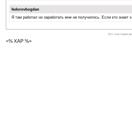
fedorovbogdan
Я там работал но заработать мне не получилось. Если кто знает 
Это текстовая в
<% XAP %>