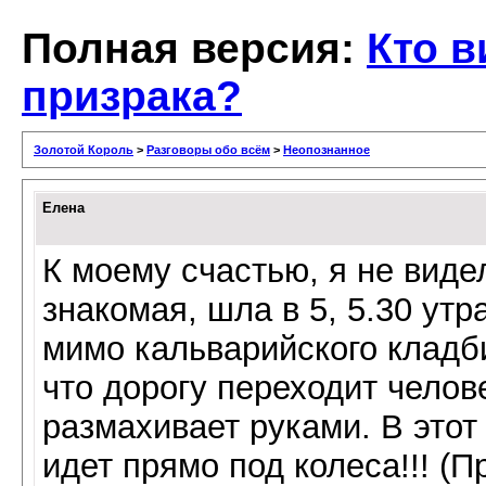
Полная версия:
Кто в
призрака?
Золотой Король
>
Разговоры обо всём
>
Неопознанное
Елена
К моему счастью, я не вид
знакомая, шла в 5, 5.30 утр
мимо кальварийского кладби
что дорогу переходит челове
размахивает руками. В этот
идет прямо под колеса!!! (П