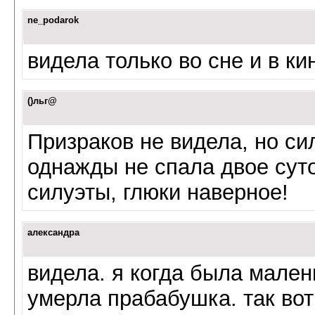
ne_podarok
видела только во сне и в ки
()льг@
Призраков не видела, но си
однажды не спала двое сут
силуэты, глюки наверное!
александра
видела. я когда была малень
умерла прабабушка. так во